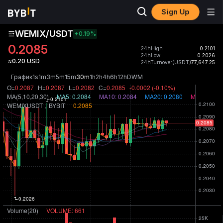
Sign Up
WEMIX/USDT
+0.19
%
0.2085
24hHigh
0.2101
24hLow
0.2026
≈0.20 USD
24hTurnover(USDT)
77,647.25
График
1s
1m
3m
5m
15m
30m
1h
2h
4h
6h
12h
D
W
M