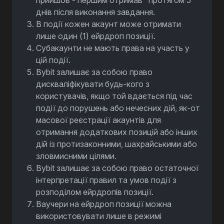
днів після виконання завдання.
В події кожен акаунт може отримати
лише один (1) ейрдроп позиції.
Субакаунти не мають права на участь у
цій події.
Bybit залишає за собою право
дискваліфікувати будь-кого з
користувачів, якщо той вдається під час
події до порушень або нечесних дій, як-от
масової реєстрації акаунтів для
отримання додаткових позицій або інших
дій із протизаконними, шахрайськими або
зловмисними цілями.
Bybit залишає за собою право остаточної
інтерпретації правил та умов події з
розподілом ейрдропів позиції.
Ваучери на ейрдроп позиції можна
використовувати лише в режимі