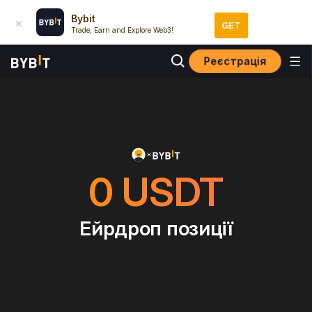
Bybit
GET
Trade, Earn and Explore Web3!
Реєстрація
0
USDT
Ейрдроп позиції