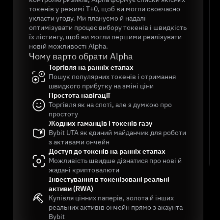
токенів у режимі T+0, щоб ви могли своєчасно
укласти угоду. Ми плануємо й надалі
оптимізувати процес вибору токенів і швидкість
їх лістингу, щоб ви могли першими реалізувати
новій можливості Alpha.
Чому варто обрати Alpha
Торгівля на ранніх етапах
Пошук популярних токенів і отримання
швидкого прибутку на зміні ціни
Простота навігації
Торгівля як на споті, але з думкою про
простоту
Жодних гаманців і токенів газу
Bybit UTA як єдиний майданчик для роботи
з активами ончейн
Доступ до токенів на ранніх етапах
Можливість швидше дізнатися про нові й
жадані криптовалюти
Інвестування в токенізовані реальні
активи (RWA)
Купівля цінних паперів, золота й інших
реальних активів ончейн прямо з акаунта
Bybit