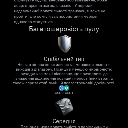
отримуєте під час внесення або виведення, може
дещо відрізнятися від вказаної. У періоди
надзвичайної волатильності транзакція може не
пройти, але комісія за використання мережі
однаково стягується.
Багатошаровість пулу
Стабільний тип
Низька цінова волатильність з меншою кількістю
виходів з діапазону. Позиції з меншою ймовірністю
виходять за межі діапазону, що призводить до
зниження відхилення позицій і непостійних втрат, а
також сприяє стабільнішій довгостроковій дохідності.
USDC-USDT
Середня
Помірна цінова волатильність з періодичними