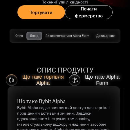
Токени
Пули ліквідності
Почати
Торгувати
фермерство
Опис
Дохід
Як користуватися Alpha Farm
Докладніше
ОПИС ПРОДУКТУ
Що таке торгівля
Що таке Alpha
Alpha
Farm
Slide 1 of 2
Що таке Bybit Alpha
Bybit Alpha надає вам легкий доступ для торгівлі
провідними активами ончейн. Завдяки
вдосконаленим інструментам аналізу,
інтелектуальному відбору й надійним засобам
контролю ризиків, Alpha формує списки якісних