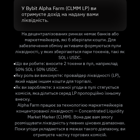
У Bybit Alpha Farm (CLMM LP) ви
отримуєте дохід на надану вами
ліквідність.
На децентралізованих ринках немає банків або
маркетмейкерів, які б зберігали кошти. Для
забезпечення обміну активами формуються пули
ліквідності, у яких зберігаються пари токенів, такі як
SOL і USDC.
Що ви робите: вносите 2 токени в пул, наприклад
50% SOL і 50% USDC.
Яку роль ви виконуєте: провайдер ліквідності (LP),
який надає іншим кошти для торгівлі.
Як ви заробляєте: з кожної угоди в пулі стягується
комісія, яка ділиться серед LP пропорційно їхньому
внеску.
Alpha Farm працює за технологією маркетмейкерів
концентрованої ліквідності — Concentrated Liquidity
Market Marker (CLMM). Вона дає вам змогу
розміщувати ліквідність у певних цінових діапазонах.
Поки угоди укладаються в межах такого діапазону, ви
отримуєте частку торгових комісій.