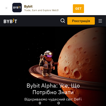
Bybit
GET
Trade, Earn and Explore Web3!
Реєстрація
Bybit Alpha: Усе, Що
Потрібно Знати
Відкриваємо чудесний світ DeFi
0
0