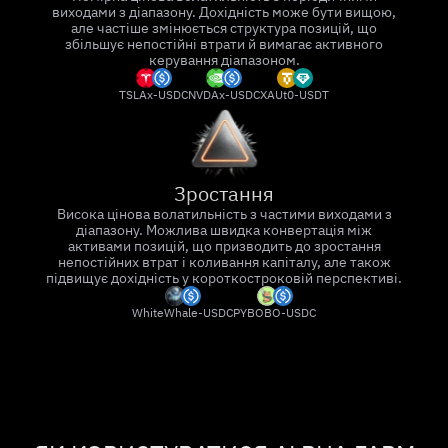
виходами з діапазону. Дохідність може бути вищою,
але частіше змінюється структура позицій, що
збільшує непостійні втрати й вимагає активного
керування діапазоном.
TSLAx-USDC
NVDAx-USDC
XAUt0-USDT
Зростання
Висока цінова волатильність з частими виходами з
діапазону. Можлива швидка конвертація між
активами позицій, що призводить до зростання
непостійних втрат і коливання капіталу, але також
підвищує дохідність у короткостроковій перспективі.
WhiteWhale-USDC
PYBOBO-USDC