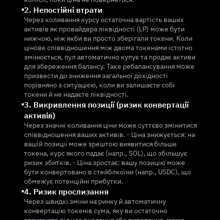
2. Непостійні втрати
Через коливання курсу остаточна вартість ваших
активів як провайдера ліквідності (LP) може бути
нижчою, ніж якби ви просто зберігали токени. Коли
цінове співвідношення між двома токенами істотно
змінюється, пул автоматично купує та продає активи
для збереження балансу. Таке ребалансування може
призвести до зниження загальної дохідності
порівняно з ситуацією, коли ви залишаєте собі
токени й не надаєте ліквідності.
3. Викривлення позиції (ризик конвертації
активів)
Через значні коливання ціни може суттєво змінитися
співвідношення ваших активів. - Ціна знижується: на
вашій позиції може зрештою виявитися більше
токена, курс якого падає (напр., SOL), що збільшує
ризик збитків. - Ціна зростає: вашу позицію може
бути конвертовано в стейблкоїни (напр., USDC), що
обмежує потенційні прибутки.
4. Ризик прослизання
Через швидкі зміни на ринку й автоматичну
конвертацію токенів сума, яку ви остаточно