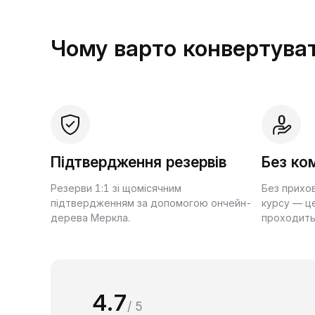
Чому варто конвертуват
Підтвердження резервів
Без ком
Резерви 1:1 зі щомісячним
Без прихо
підтвердженням за допомогою ончейн-
курсу — це
дерева Меркла.
проходить
4.7
/ 5