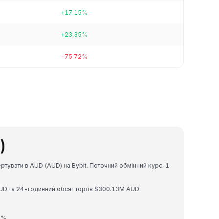
+17.15%
+23.35%
-75.72%
)
тувати в AUD (AUD) на Bybit. Поточний обмінний курс: 1
UD та 24-годинний обсяг торгів $300.13M AUD.
6%.