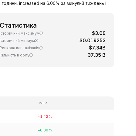
 години, increased на 6.00% за минулий тиждень і
Статистика
$3.09
Історичний максимум
$0.019253
Історичний мінімум
$7.34B
Ринкова капіталізація
37.35 B
Кількість в обігу
Зміна
-1.42%
+6.00%