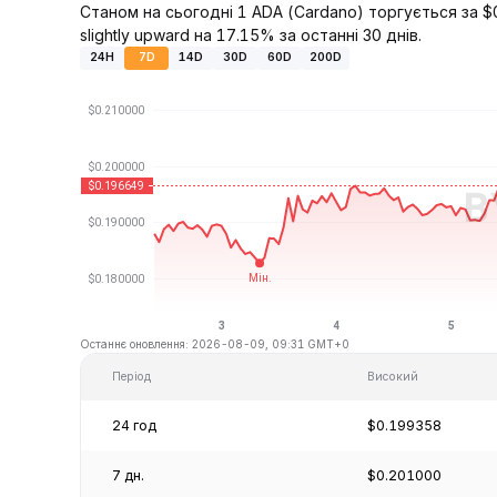
Станом на сьогодні 1 ADA (Cardano) торгується за $
slightly upward на 17.15% за останні 30 днів.
24H
7D
14D
30D
60D
200D
Останнє оновлення: 2026-08-09, 09:31 GMT+0
Період
Високий
24 год
$0.199358
7 дн.
$0.201000