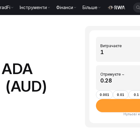
radFi
Інструменти
Фінанси
Більше
Витрачаєте
 ADA
Отримуєте ~
D (AUD)
0.001
0.01
0.1
Нульові к