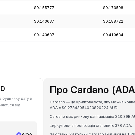
$0.155777
$0.173508
$0.143637
$0.188722
$0.143637
$0.410634
Про Cardano (ADA
UD
а будь-яку дату в
Cardano — це криптовалюта, яку можна конвер
няється від
ADA = $0.27843054023820224 AUD.
Cardano має ринкову капіталізацію $10.39B A
Циркулююча пропозиція становить 37B ADA.
ADA
За останні 24 години Cardano знизився на 1.2