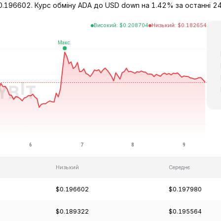
0.196602. Курс обміну ADA до USD down на 1.42% за останні 24
Високий
:
$
0.208704
Низький
:
$
0.182654
Низький
Середнє
$0.196602
$0.197980
$0.189322
$0.195564