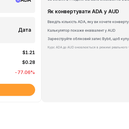
Як конвертувати ADA у AUD
Введіть кількість ADA, яку ви хочете конверту
Дата
Калькулятор покаже еквівалент у AUD
Зареєструйте обліковий запис Bybit, щоб куп
Курс ADA до AUD оновлюється в режимі реального 
$1.21
$0.28
-77.06
%