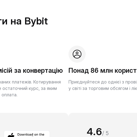
и на Bybit
ісій за конвертацію
Понад 86 млн корист
ваних платежів. Котирування
Приєднуйтеся до однієї з пров
 остаточний курс, за яким
у світі за торговим обсягом і лі
 оплата.
4.6
/ 5