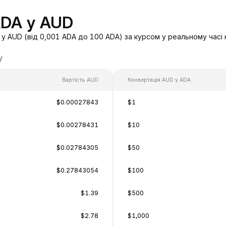
ADA у AUD
у AUD (від 0,001 ADA до 100 ADA) за курсом у реальному часі 
у
Вартість AUD
Конвертація AUD у ADA
$0.00027843
$1
$0.00278431
$10
$0.02784305
$50
$0.27843054
$100
$1.39
$500
$2.78
$1,000