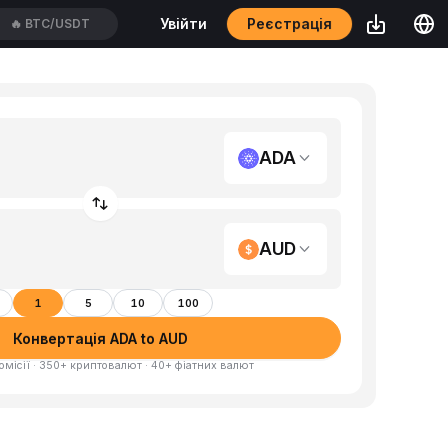
Реєстрація
Увійти
🔥
BTC/USDT
ADA
AUD
1
5
10
100
Конвертація ADA to AUD
омісії · 350+ криптовалют · 40+ фіатних валют