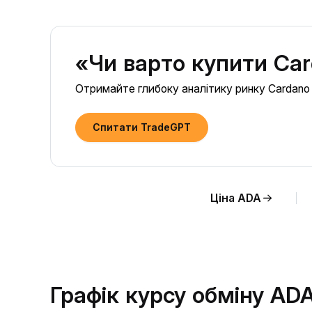
«Чи варто купити Car
Отримайте глибоку аналітику ринку Cardano (
Спитати TradeGPT
Ціна ADA
Графік курсу обміну AD