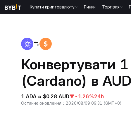
Купити криптовалюту
Ринки
Торгівля
T
Головна
ADA to AUD
Конвертувати 1
(Cardano) в AU
1 ADA ≈ $0.28 AUD
▼
-1.26%
24h
Останнє оновлення
：
2026/08/09 09:31
(
GMT+0
)