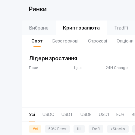
Ринки
Вибране
Криптовалюта
TradFi
Спот
Безстрокові
Строкові
Опціони
Лідери зростання
Пари
Ціна
24H Change
Усі
USDC
USDT
USDE
USD1
EUR
B
Усі
50% Fees
ШІ
Defi
xStocks