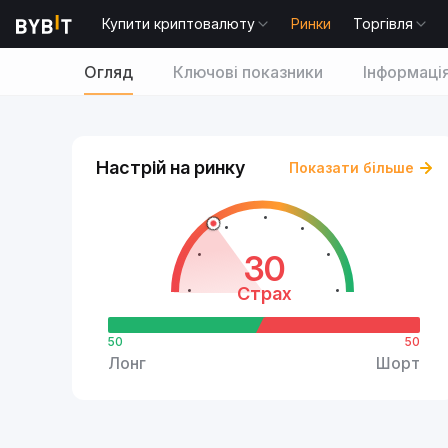
Купити криптовалюту
Ринки
Торгівля
Огляд
Ключові показники
Інформаці
Настрій на ринку
Показати більше
30
Страх
50
50
Лонг
Шорт