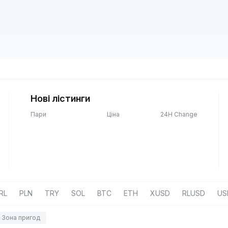
Нові лістинги
Пари
Ціна
24H Change
RL
PLN
TRY
SOL
BTC
ETH
XUSD
RLUSD
US
Зона пригод