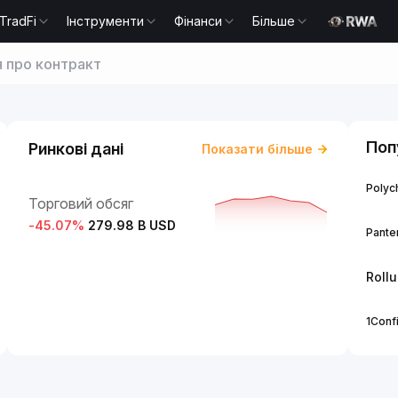
TradFi
Інструменти
Фінанси
Більше
я про контракт
Поп
Ринкові дані
Показати більше
Polych
Торговий обсяг
-45.07
%
279.98 B USD
Panter
Roll