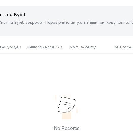
 – на Bybit
от на Bybit, зокрема . Перевіряйте актуальні ціни, ринкову капітал
ньої угоди
Зміна за 24 год. %
Макс. за 24 год
Мін. за 24
No Records