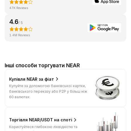
47K Reviews
4.6
/ 5
1.4M Reviews
Інші способи торгувати NEAR
Купівля NEAR за фіат
Купуйте за допомогою банківської картки,
банківського переказу або P2P у більш ніж
60 валютах.
Торгівля NEAR/USDT на споті
Користуйтеся глибокою ліквідністю та