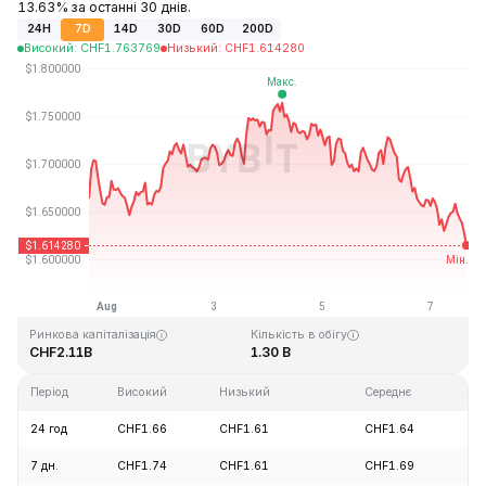
13.63% за останні 30 днів.
24H
7D
14D
30D
60D
200D
Високий
:
CHF
1.763769
Низький
:
CHF
1.614280
Останнє оновлення: 2026-08-07, 15:57 GMT+0
Історичний максимум
Історичний мінімум
CHF20.44
CHF0.526762
Ринкова капіталізація
Кількість в обігу
CHF2.11B
1.30 B
Період
Високий
Низький
Середнє
Зм
24 год
CHF1.66
CHF1.61
CHF1.64
-3
7 дн.
CHF1.74
CHF1.61
CHF1.69
-2