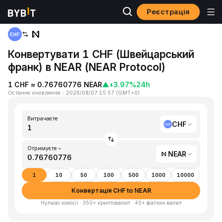
Реєстрація
Головна
CHF to NEAR
Конвертувати 1 CHF (Швейцарський
франк) в NEAR (NEAR Protocol)
1 CHF ≈ 0.76760776 NEAR
▲
+3.97%
24h
Останнє оновлення
：
2026/08/07 15:57
(
GMT+0
)
Витрачаєте
CHF
Отримуєте ~
NEAR
1
10
50
100
500
1000
10000
Конвертація CHF to NEAR
Нульові комісії · 350+ криптовалют · 40+ фіатних валют