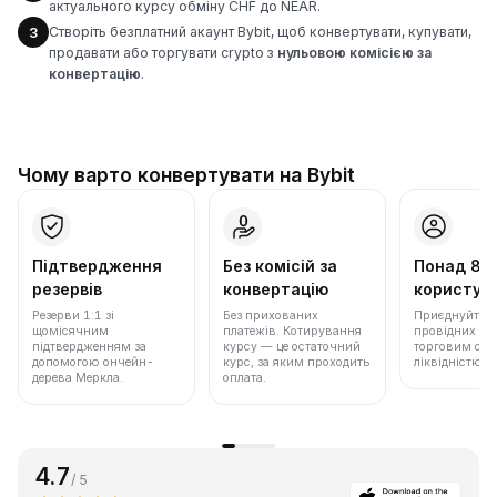
актуального курсу обміну CHF до NEAR.
Створіть безплатний акаунт Bybit, щоб конвертувати, купувати,
3
продавати або торгувати crypto з
нульовою комісією за
конвертацію
.
Чому варто конвертувати на Bybit
Підтвердження
Без комісій за
Понад 86
резервів
конвертацію
користува
Резерви 1:1 зі
Без прихованих
Приєднуйтеся 
щомісячним
платежів. Котирування
провідних бір
підтвердженням за
курсу — це остаточний
торговим обс
допомогою ончейн-
курс, за яким проходить
ліквідністю.
дерева Меркла.
оплата.
4.7
/ 5