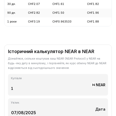
30 дн.
CHF2.07
CHF1.61
CHF1.82
-1
90 дн.
CHF2.82
CHF1.50
CHF1.96
-2
1 роки
CHF3.19
CHF0.963533
CHF1.88
-3
Історичний калькулятор NEAR в NEAR
Дізнайтеся, скільки коштував ваш NEAR (NEAR Protocol) у NEAR на
будь-яку дату в минулому, і порівняйте, як курс обміну NEAR до NEAR
відрізняється від сьогоднішнього значення.
Купівля
NEAR
Увімк.
Дата