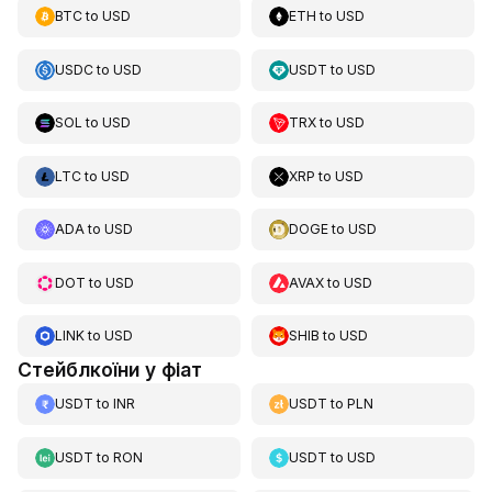
BTC
to
USD
ETH
to
USD
USDC
to
USD
USDT
to
USD
SOL
to
USD
TRX
to
USD
LTC
to
USD
XRP
to
USD
ADA
to
USD
DOGE
to
USD
DOT
to
USD
AVAX
to
USD
LINK
to
USD
SHIB
to
USD
Стейблкоїни у фіат
USDT
to
INR
USDT
to
PLN
USDT
to
RON
USDT
to
USD