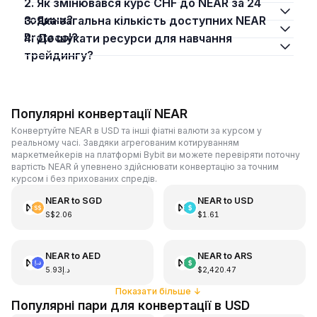
2. Як змінювався курс CHF до NEAR за 24
години?
3. Яка загальна кількість доступних NEAR
Protocol?
4. Де шукати ресурси для навчання
трейдингу?
Популярні конвертації NEAR
Конвертуйте NEAR в USD та інші фіатні валюти за курсом у
реальному часі. Завдяки агрегованим котируванням
маркетмейкерів на платформі Bybit ви можете перевіряти поточну
вартість NEAR й упевнено здійснювати конвертацію за точним
курсом і без прихованих спредів.
NEAR
to
SGD
NEAR
to
USD
S$2.06
$1.61
NEAR
to
AED
NEAR
to
ARS
د.إ5.93
$2,420.47
Показати більше
↓
Популярні пари для конвертації в USD