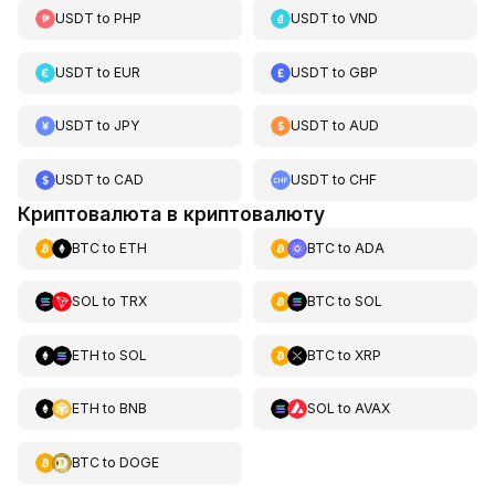
USDT
to
PHP
USDT
to
VND
USDT
to
EUR
USDT
to
GBP
USDT
to
JPY
USDT
to
AUD
USDT
to
CAD
USDT
to
CHF
Криптовалюта в криптовалюту
BTC
to
ETH
BTC
to
ADA
SOL
to
TRX
BTC
to
SOL
ETH
to
SOL
BTC
to
XRP
ETH
to
BNB
SOL
to
AVAX
BTC
to
DOGE