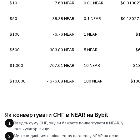
$10
7.68 NEAR
0.01 NEAR
$0.01302
$50
38.38 NEAR
0.1 NEAR
$0.13027
$100
76.76 NEAR
1 NEAR
$1
$500
383.80 NEAR
5 NEAR
$6
$1,000
767.61 NEAR
10 NEAR
$13
$10,000
7,676.08 NEAR
100 NEAR
$130
Як конвертувати CHF в NEAR на Bybit
Введіть суму CHF, яку ви бажаєте конвертувати в NEAR, у
1
калькуляторі вище.
Миттєво дивіться еквівалентну вартість у NEAR на основі
2