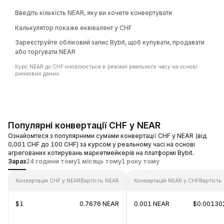
Введіть кількість NEAR, яку ви хочете конвертувати
Калькулятор покаже еквівалент у CHF
Зареєструйте обліковий запис Bybit, щоб купувати, продавати
або торгувати NEAR
Курс NEAR до CHF оновлюється в режимі реального часу на основі
ринкових даних.
Популярні конвертації CHF у NEAR
Ознайомтеся з популярними сумами конвертації CHF у NEAR (від
0,001 CHF до 100 CHF) за курсом у реальному часі на основі
агрегованих котирувань маркетмейкерів на платформі Bybit.
Зараз
24 години тому
1 місяць тому
1 року тому
Конвертація CHF у NEAR
Вартість NEAR
Конвертація NEAR у CHF
Вартість
$1
0.7676 NEAR
0.001 NEAR
$0.00130