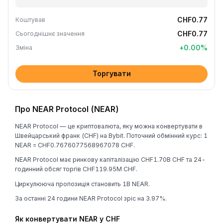
CHF0.77
Коштував
CHF0.77
Сьогоднішнє значення
+
0.00
%
Зміна
Торгувати
Про NEAR Protocol (NEAR)
NEAR Protocol — це криптовалюта, яку можна конвертувати в
Швейцарський франк (CHF) на Bybit. Поточний обмінний курс: 1
NEAR = CHF0.7676077568967078 CHF.
NEAR Protocol має ринкову капіталізацію CHF1.70B CHF та 24-
годинний обсяг торгів CHF119.95M CHF.
Циркулююча пропозиція становить 1B NEAR.
За останні 24 години NEAR Protocol зріс на 3.97%.
Як конвертувати NEAR у CHF