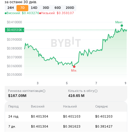
за останні 30 днів.
24H
7D
14D
30D
60D
200D
Високий
:
$
0.403276
Низький
:
$
0.359107
Останнє оновлення: 2026-08-09, 01:47 GMT+0
Історичний максимум
Історичний мінімум
$2.72
$0.002776
Ринкова капіталізація
Кількість в обігу
$167.09M
416.65 M
Період
Високий
Низький
Середнє
Зм
24 год
$0.401304
$0.401103
$0.401203
+1
7 дн.
$0.401304
$0.361623
$0.381427
+5