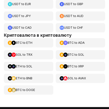
USDT
to
EUR
USDT
to
GBP
USDT
to
JPY
USDT
to
AUD
USDT
to
CAD
USDT
to
CHF
Криптовалюта в криптовалюту
BTC
to
ETH
BTC
to
ADA
SOL
to
TRX
BTC
to
SOL
ETH
to
SOL
BTC
to
XRP
ETH
to
BNB
SOL
to
AVAX
BTC
to
DOGE