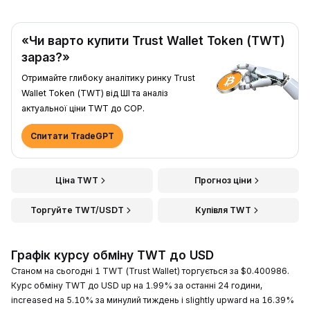
«Чи варто купити Trust Wallet Token (TWT)
зараз?»
Отримайте глибоку аналітику ринку Trust
Wallet Token (TWT) від ШІ та аналіз
актуальної ціни TWT до COP.
Спитати TradeGPT
Ціна TWT
Прогноз ціни
Торгуйте TWT/USDT
Купівля TWT
Графік курсу обміну TWT до USD
Станом на сьогодні 1 TWT (Trust Wallet) торгується за $0.400986.
Курс обміну TWT до USD up на 1.99% за останні 24 години,
increased на 5.10% за минулий тиждень і slightly upward на 16.39%