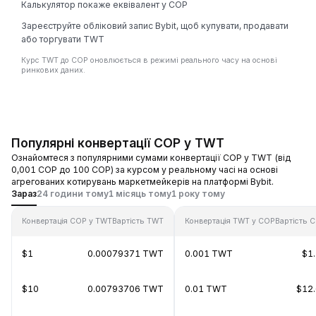
Калькулятор покаже еквівалент у COP
Зареєструйте обліковий запис Bybit, щоб купувати, продавати
або торгувати TWT
Курс TWT до COP оновлюється в режимі реального часу на основі
ринкових даних.
Популярні конвертації COP у TWT
Ознайомтеся з популярними сумами конвертації COP у TWT (від
0,001 COP до 100 COP) за курсом у реальному часі на основі
агрегованих котирувань маркетмейкерів на платформі Bybit.
Зараз
24 години тому
1 місяць тому
1 року тому
Конвертація COP у TWT
Вартість TWT
Конвертація TWT у COP
Вартість 
$1
0.00079371 TWT
0.001 TWT
$1
$10
0.00793706 TWT
0.01 TWT
$12