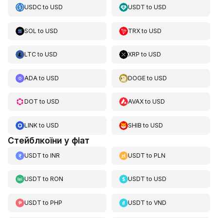
USDC
to
USD
USDT
to
USD
SOL
to
USD
TRX
to
USD
LTC
to
USD
XRP
to
USD
ADA
to
USD
DOGE
to
USD
DOT
to
USD
AVAX
to
USD
LINK
to
USD
SHIB
to
USD
Стейблкоїни у фіат
USDT
to
INR
USDT
to
PLN
USDT
to
RON
USDT
to
USD
USDT
to
PHP
USDT
to
VND