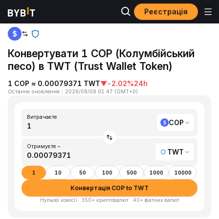
Реєстрація
Головна
COP to TWT
Конвертувати 1 COP (Колумбійський
песо) в TWT (Trust Wallet Token)
1 COP ≈ 0.00079371 TWT
▼
-2.02%
24h
Останнє оновлення
：
2026/08/09 01:47
(
GMT+0
)
Витрачаєте
COP
Отримуєте ~
TWT
1
10
50
100
500
1000
10000
Конвертація COP to TWT
Нульові комісії · 350+ криптовалют · 40+ фіатних валют