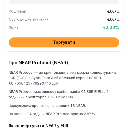
€0.71
Коштував
€0.71
Сьогоднішнє значення
+
0.00
%
Зміна
Торгувати
Про NEAR Protocol (NEAR)
NEAR Protocol — це криптовалюта, яку можна конвертувати в
EUR (EUR) на Bybit. Поточний обмінний курс: 1 NEAR =
€0.7056425779293746 EUR.
NEAR Protocol має ринкову капіталізацію €1.85B EUR та 24-
годинний обсяг торгів €128.21M EUR.
Циркулююча пропозиція становить 1B NEAR.
За останні 24 години NEAR Protocol зріс на 2.87%.
Як конвертувати NEAR у EUR