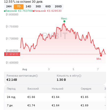
12.55% за останні 30 днів.
24H
7D
14D
30D
60D
200D
Високий
:
€
1.763769
Низький
:
€
1.629530
Останнє оновлення: 2026-08-07, 14:35 GMT+0
Історичний максимум
Історичний мінімум
€20.44
€0.526762
Ринкова капіталізація
Кількість в обігу
€2.14B
1.30 B
Період
Високий
Низький
Середнє
Змі
24 год
€1.66
€1.64
€1.65
-2.
7 дн.
€1.74
€1.64
€1.69
-1.