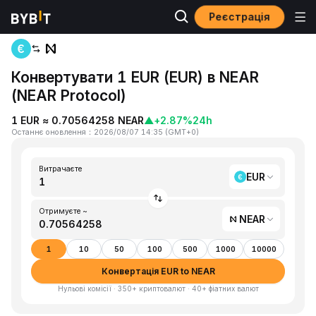
Реєстрація
Головна
EUR to NEAR
Конвертувати 1 EUR (EUR) в NEAR
(NEAR Protocol)
1 EUR ≈ 0.70564258 NEAR
▲
+2.87%
24h
Останнє оновлення
：
2026/08/07 14:35
(
GMT+0
)
Витрачаєте
EUR
Отримуєте ~
NEAR
1
10
50
100
500
1000
10000
Конвертація EUR to NEAR
Нульові комісії · 350+ криптовалют · 40+ фіатних валют