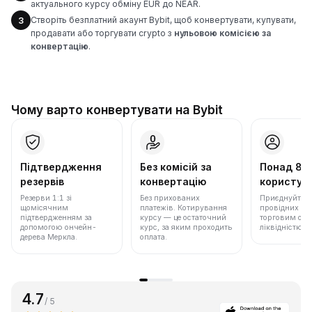
актуального курсу обміну EUR до NEAR.
Створіть безплатний акаунт Bybit, щоб конвертувати, купувати,
3
продавати або торгувати crypto з
нульовою комісією за
конвертацію
.
Чому варто конвертувати на Bybit
Підтвердження
Без комісій за
Понад 86
резервів
конвертацію
користува
Резерви 1:1 зі
Без прихованих
Приєднуйтеся 
щомісячним
платежів. Котирування
провідних бір
підтвердженням за
курсу — це остаточний
торговим обс
допомогою ончейн-
курс, за яким проходить
ліквідністю.
дерева Меркла.
оплата.
4.7
/ 5