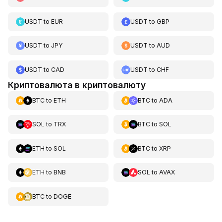
USDT
to
EUR
USDT
to
GBP
USDT
to
JPY
USDT
to
AUD
USDT
to
CAD
USDT
to
CHF
Криптовалюта в криптовалюту
BTC
to
ETH
BTC
to
ADA
SOL
to
TRX
BTC
to
SOL
ETH
to
SOL
BTC
to
XRP
ETH
to
BNB
SOL
to
AVAX
BTC
to
DOGE