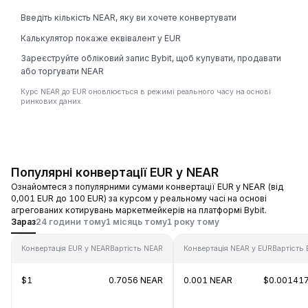
Введіть кількість NEAR, яку ви хочете конвертувати
Калькулятор покаже еквівалент у EUR
Зареєструйте обліковий запис Bybit, щоб купувати, продавати
або торгувати NEAR
Курс NEAR до EUR оновлюється в режимі реального часу на основі
ринкових даних.
Популярні конвертації EUR у NEAR
Ознайомтеся з популярними сумами конвертації EUR у NEAR (від
0,001 EUR до 100 EUR) за курсом у реальному часі на основі
агрегованих котирувань маркетмейкерів на платформі Bybit.
Зараз
24 години тому
1 місяць тому
1 року тому
Конвертація EUR у NEAR
Вартість NEAR
Конвертація NEAR у EUR
Вартість
$1
0.7056 NEAR
0.001 NEAR
$0.00141