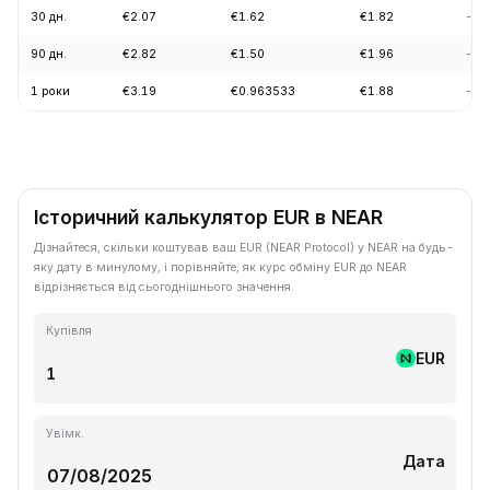
30 дн.
€2.07
€1.62
€1.82
-12
90 дн.
€2.82
€1.50
€1.96
-23
1 роки
€3.19
€0.963533
€1.88
-36
Історичний калькулятор EUR в NEAR
Дізнайтеся, скільки коштував ваш EUR (NEAR Protocol) у NEAR на будь-
яку дату в минулому, і порівняйте, як курс обміну EUR до NEAR
відрізняється від сьогоднішнього значення.
Купівля
EUR
Увімк.
Дата