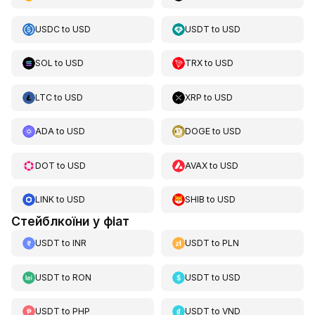
USDC
to
USD
USDT
to
USD
SOL
to
USD
TRX
to
USD
LTC
to
USD
XRP
to
USD
ADA
to
USD
DOGE
to
USD
DOT
to
USD
AVAX
to
USD
LINK
to
USD
SHIB
to
USD
Стейблкоїни у фіат
USDT
to
INR
USDT
to
PLN
USDT
to
RON
USDT
to
USD
USDT
to
PHP
USDT
to
VND