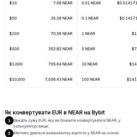
$10
7.06 NEAR
0.01 NEAR
$0.01417
$50
35.28 NEAR
0.1 NEAR
$0.1417
$100
70.56 NEAR
1 NEAR
$1
$500
352.82 NEAR
5 NEAR
$7
$1,000
705.64 NEAR
10 NEAR
$14
$10,000
7,056.43 NEAR
100 NEAR
$141
Як конвертувати EUR в NEAR на Bybit
Введіть суму EUR, яку ви бажаєте конвертувати в NEAR, у
1
калькуляторі вище.
Миттєво дивіться еквівалентну вартість у NEAR на основі
2