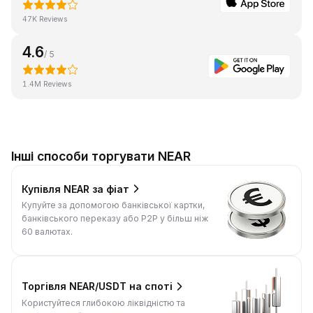
47K Reviews
4.6
/ 5
1.4M Reviews
Інші способи торгувати NEAR
Купівля NEAR за фіат
Купуйте за допомогою банківської картки,
банківського переказу або P2P у більш ніж
60 валютах.
Торгівля NEAR/USDT на споті
Користуйтеся глибокою ліквідністю та