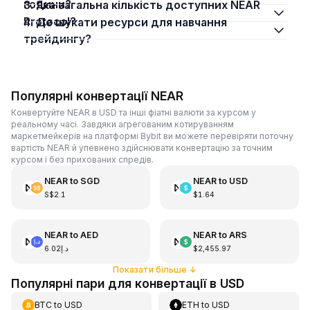
години?
3. Яка загальна кількість доступних NEAR
Protocol?
4. Де шукати ресурси для навчання
трейдингу?
Популярні конвертації NEAR
Конвертуйте NEAR в USD та інші фіатні валюти за курсом у
реальному часі. Завдяки агрегованим котируванням
маркетмейкерів на платформі Bybit ви можете перевіряти поточну
вартість NEAR й упевнено здійснювати конвертацію за точним
курсом і без прихованих спредів.
NEAR
to
SGD
NEAR
to
USD
S$2.1
$1.64
NEAR
to
AED
NEAR
to
ARS
د.إ6.02
$2,455.97
Показати більше
↓
Популярні пари для конвертації в USD
BTC
to
USD
ETH
to
USD