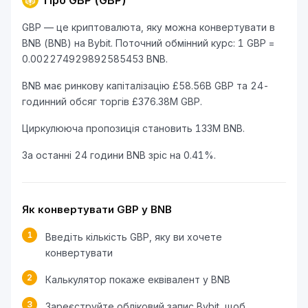
Про GBP (GBP)
GBP — це криптовалюта, яку можна конвертувати в
BNB (BNB) на Bybit. Поточний обмінний курс: 1 GBP =
0.002274929892585453 BNB.
BNB має ринкову капіталізацію £58.56B GBP та 24-
годинний обсяг торгів £376.38M GBP.
Циркулююча пропозиція становить 133M BNB.
За останні 24 години BNB зріс на 0.41%.
Як конвертувати GBP у BNB
1
Введіть кількість GBP, яку ви хочете
конвертувати
2
Калькулятор покаже еквівалент у BNB
3
Зареєструйте обліковий запис Bybit, щоб