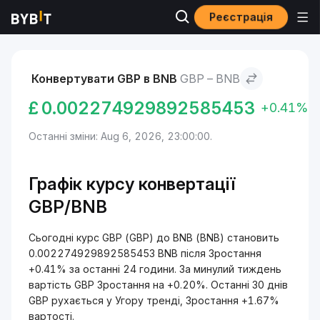
Реєстрація
Ринки
Ціна BNB BNB
GBP to BNB
Конвертувати GBP в BNB
GBP – BNB
£
0.002274929892585453
+0.41%
Останні зміни: Aug 6, 2026, 23:00:00.
Графік курсу конвертації
GBP/BNB
Сьогодні курс GBP (GBP) до BNB (BNB) становить
0.002274929892585453 BNB після Зростання
+0.41% за останні 24 години. За минулий тиждень
вартість GBP Зростання на +0.20%. Останні 30 днів
GBP рухається у Угору тренді, Зростання +1.67%
вартості.