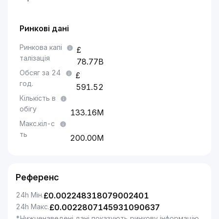
Ринкові дані
Ринкова капі
талізація
78.77B
Обсяг за 24
год.
591.52
Кількість в
обігу
133.16M
Макс.кіл-с
ть
200.00M
Референс
24h Мін.
£
0.002248318079002401
24h Макс.
£
0.0022807145931090637
*Нижченаведені дані показують ринкову інформацію