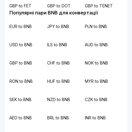
GBP to FET
GBP to DOT
GBP to TENET
Популярні пари BNB для конвертації
EUR to BNB
JPY to BNB
PLN to BNB
USD to BNB
ILS to BNB
AUD to BNB
GBP to BNB
CHF to BNB
NOK to BNB
RON to BNB
HUF to BNB
MYR to BNB
SEK to BNB
NZD to BNB
CZK to BNB
AED to BNB
BRL to BNB
INR to BNB