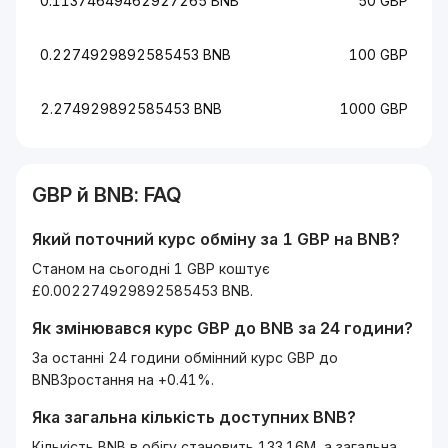
0.11374649462927265 BNB
50 GBP
0.2274929892585453 BNB
100 GBP
2.274929892585453 BNB
1000 GBP
GBP
й
BNB
: FAQ
Який поточний курс обміну за 1
GBP
на
BNB
?
Станом на сьогодні 1 GBP коштує
£0.002274929892585453 BNB.
Як змінювався курс
GBP
до
BNB
за 24 години?
За останні 24 години обмінний курс GBP до
BNBЗростання на +0.41%.
Яка загальна кількість доступних
BNB
?
Кількість BNB в обігу становить 133.16M, а загальна