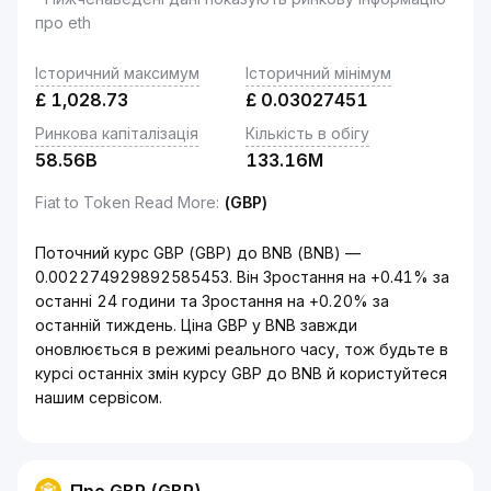
про eth
Історичний максимум
Історичний мінімум
£
1,028.73
£
0.03027451
Ринкова капіталізація
Кількість в обігу
58.56B
133.16M
Fiat to Token Read More
:
(GBP)
Поточний курс GBP (GBP) до BNB (BNB) —
0.002274929892585453. Він Зростання на +0.41% за
останні 24 години та Зростання на +0.20% за
останній тиждень. Ціна GBP у BNB завжди
оновлюється в режимі реального часу, тож будьте в
курсі останніх змін курсу GBP до BNB й користуйтеся
нашим сервісом.