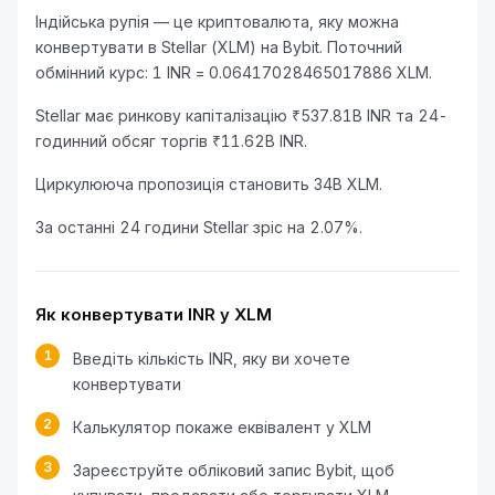
Індійська рупія — це криптовалюта, яку можна
конвертувати в Stellar (XLM) на Bybit. Поточний
обмінний курс: 1 INR = 0.06417028465017886 XLM.
Stellar має ринкову капіталізацію ₹537.81B INR та 24-
годинний обсяг торгів ₹11.62B INR.
Циркулююча пропозиція становить 34B XLM.
За останні 24 години Stellar зріс на 2.07%.
Як конвертувати INR у XLM
1
Введіть кількість INR, яку ви хочете
конвертувати
2
Калькулятор покаже еквівалент у XLM
3
Зареєструйте обліковий запис Bybit, щоб