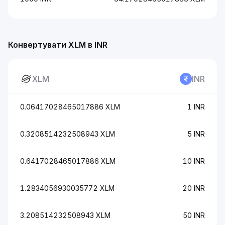
Конвертувати XLM в INR
XLM
INR
0.06417028465017886 XLM
1 INR
0.3208514232508943 XLM
5 INR
0.6417028465017886 XLM
10 INR
1.2834056930035772 XLM
20 INR
3.208514232508943 XLM
50 INR