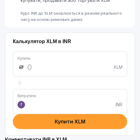
купувати, продавати або торгувати XLM
Курс INR до XLM оновлюється в режимі реального
часу на основі ринкових даних.
Калькулятор XLM в INR
Купити
XLM
Витратити
INR
₹
Купити XLM
Конвертувати INR в XLM