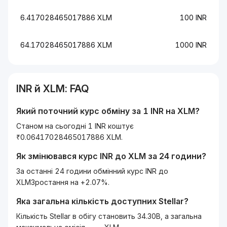
6.417028465017886 XLM
100 INR
64.17028465017886 XLM
1000 INR
INR
й
XLM
: FAQ
Який поточний курс обміну за 1
INR
на
XLM
?
Станом на сьогодні 1 INR коштує
₹0.06417028465017886 XLM.
Як змінювався курс
INR
до
XLM
за 24 години?
За останні 24 години обмінний курс INR до
XLMЗростання на +2.07%.
Яка загальна кількість доступних
Stellar
?
Кількість Stellar в обігу становить 34.30B, а загальна