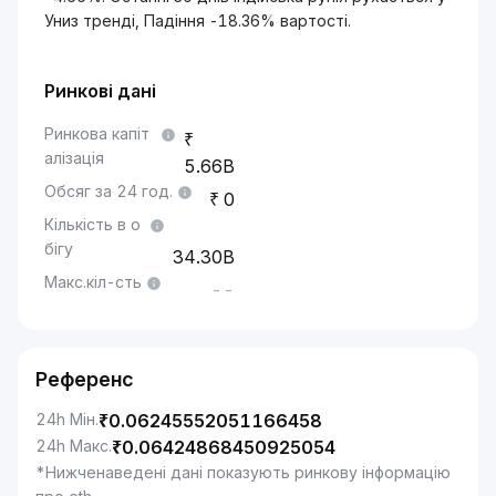
Униз тренді, Падіння -18.36% вартості.
Ринкові дані
Ринкова капіт
алізація
5.66B
Обсяг за 24 год.
0
Кількість в о
бігу
34.30B
Макс.кіл-сть
--
Референс
24h Мін.
₹
0.06245552051166458
24h Макс.
₹
0.06424868450925054
*Нижченаведені дані показують ринкову інформацію