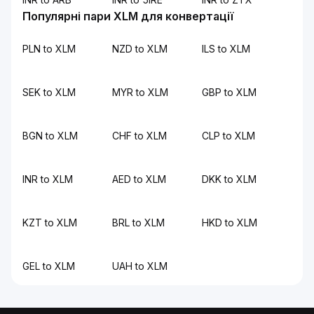
Популярні пари XLM для конвертації
PLN to XLM
NZD to XLM
ILS to XLM
SEK to XLM
MYR to XLM
GBP to XLM
BGN to XLM
CHF to XLM
CLP to XLM
INR to XLM
AED to XLM
DKK to XLM
KZT to XLM
BRL to XLM
HKD to XLM
GEL to XLM
UAH to XLM