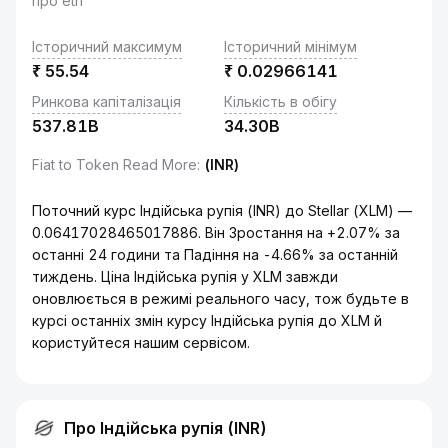
про eth
Історичний максимум
Історичний мінімум
₹
55.54
₹
0.02966141
Ринкова капіталізація
Кількість в обігу
537.81B
34.30B
Fiat to Token Read More
:
(INR)
Поточний курс Індійська рупія (INR) до Stellar (XLM) —
0.06417028465017886. Він Зростання на +2.07% за
останні 24 години та Падіння на -4.66% за останній
тиждень. Ціна Індійська рупія у XLM завжди
оновлюється в режимі реального часу, тож будьте в
курсі останніх змін курсу Індійська рупія до XLM й
користуйтеся нашим сервісом.
Про Індійська рупія (INR)