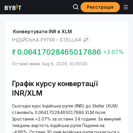
Реєстрація
Ринки
Ціна Stellar XLM
Індійська рупія to Stellar
Конвертувати INR в XLM
ІНДІЙСЬКА РУПІЯ – STELLAR
₹
0.06417028465017886
+2.07%
Останні зміни: Aug 6, 2026, 01:00:00.
Графік курсу конвертації
INR/XLM
Сьогодні курс Індійська рупія (INR) до Stellar (XLM)
становить 0.06417028465017886 XLM після
Зростання +2.07% за останні 24 години. За минулий
тиждень вартість Індійська рупія Падіння на
-4.66%. Останні 30 днів Індійська рупія рухається у