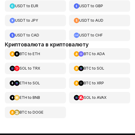
USDT
to
EUR
USDT
to
GBP
USDT
to
JPY
USDT
to
AUD
USDT
to
CAD
USDT
to
CHF
Криптовалюта в криптовалюту
BTC
to
ETH
BTC
to
ADA
SOL
to
TRX
BTC
to
SOL
ETH
to
SOL
BTC
to
XRP
ETH
to
BNB
SOL
to
AVAX
BTC
to
DOGE