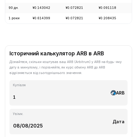
90 дн.
¥0.143042
¥0.072821
¥0.091118
-1
1 роки
¥0.614399
¥0.072821
¥0.208435
-8
Історичний калькулятор ARB в ARB
Дізнайтеся, скільки коштував ваш ARB (Arbitrum) у ARB на будь-яку
дату в минулому, і порівняйте, як курс обміну ARB до ARB
відрізняється від сьогоднішнього значення.
Купівля
ARB
Увімк.
Дата