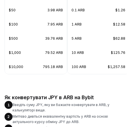
$50
3.98 ARB
0.1 ARB
$1.26
$100
7.95 ARB
1 ARB
$12.58
$500
39.76 ARB
5 ARB
$62.88
$1,000
79.52 ARB
10 ARB
$125.76
$10,000
795.18 ARB
100 ARB
$1,257.58
Як конвертувати JPY в ARB на Bybit
Введіть суму JPY, яку ви бажаєте конвертувати в ARB, у
1
калькуляторі вище.
Миттєво дивіться еквівалентну вартість у ARB на основі
2
актуального курсу обміну JPY до ARB.