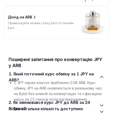
Дохід на ARB
Примножуйте активи з Easy Earn та Ончейн
Earn.
Поширені запитання про конвертацію JPY
у ARB
1. Який поточний курс обміну за 1 JPY на
ARB?
1 JPY наразі коштує приблизно 0.08 ARB. Курс
обміну JPY на ARB оновлюється в реальному часі
на Bybit без комісій за конвертацію та з фіксацією
курсу на 15 секунд після підтвердження.
2. Як змінювався курс JPY до ARB за 24
години?
3. Яка загальна кількість доступних