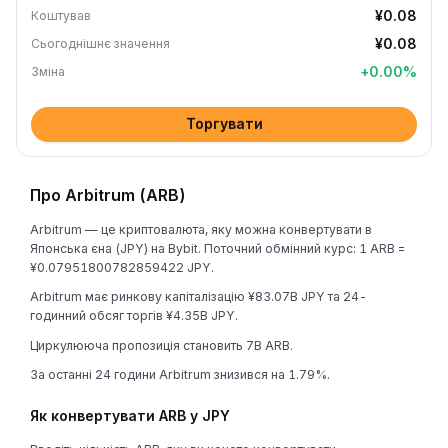
¥0.08
Коштував
¥0.08
Сьогоднішнє значення
+
0.00
%
Зміна
Торгувати
Про Arbitrum (ARB)
Arbitrum — це криптовалюта, яку можна конвертувати в
Японська єна (JPY) на Bybit. Поточний обмінний курс: 1 ARB =
¥0.07951800782859422 JPY.
Arbitrum має ринкову капіталізацію ¥83.07B JPY та 24-
годинний обсяг торгів ¥4.35B JPY.
Циркулююча пропозиція становить 7B ARB.
За останні 24 години Arbitrum знизився на 1.79%.
Як конвертувати ARB у JPY