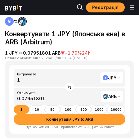
Реєстрація
Головна
JPY to ARB
Конвертувати 1 JPY (Японська єна) в
ARB (Arbitrum)
1 JPY ≈ 0.07951801 ARB
▼
-1.79%
24h
Останнє оновлення
：
2026/08/08 11:34
(
GMT+0
)
Витрачаєте
JPY
Отримуєте ~
ARB
1
10
50
100
500
1000
10000
Конвертація JPY to ARB
Нульові комісії · 350+ криптовалют · 40+ фіатних валют