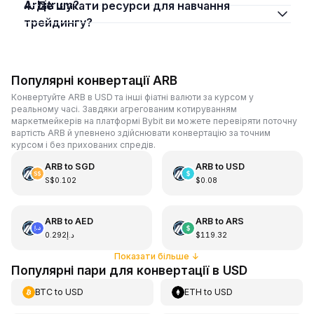
Arbitrum?
4. Де шукати ресурси для навчання
трейдингу?
Популярні конвертації ARB
Конвертуйте ARB в USD та інші фіатні валюти за курсом у
реальному часі. Завдяки агрегованим котируванням
маркетмейкерів на платформі Bybit ви можете перевіряти поточну
вартість ARB й упевнено здійснювати конвертацію за точним
курсом і без прихованих спредів.
ARB
to
SGD
ARB
to
USD
S$0.102
$0.08
ARB
to
AED
ARB
to
ARS
د.إ0.292
$119.32
Показати більше
↓
Популярні пари для конвертації в USD
BTC
to
USD
ETH
to
USD