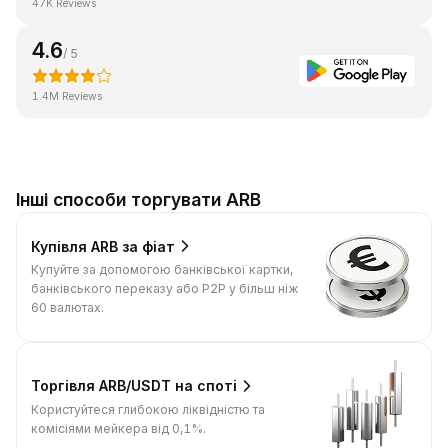
47K Reviews
4.6
/ 5
1.4M Reviews
Інші способи торгувати ARB
Купівля ARB за фіат
Купуйте за допомогою банківської картки,
банківського переказу або P2P у більш ніж
60 валютах.
Торгівля ARB/USDT на споті
Користуйтеся глибокою ліквідністю та
комісіями мейкера від 0,1%.