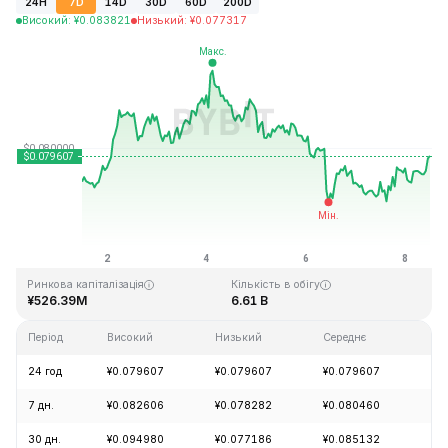
24H
7D
14D
30D
60D
200D
Високий
:
¥
0.083821
Низький
:
¥
0.077317
Останнє оновлення: 2026-08-08, 11:34 GMT+0
Історичний максимум
Історичний мінімум
¥2.39
¥0.070480
Ринкова капіталізація
Кількість в обігу
¥526.39M
6.61 B
Період
Високий
Низький
Середнє
Зм
24 год
¥0.079607
¥0.079607
¥0.079607
+1
7 дн.
¥0.082606
¥0.078282
¥0.080460
+2
30 дн.
¥0.094980
¥0.077186
¥0.085132
-7