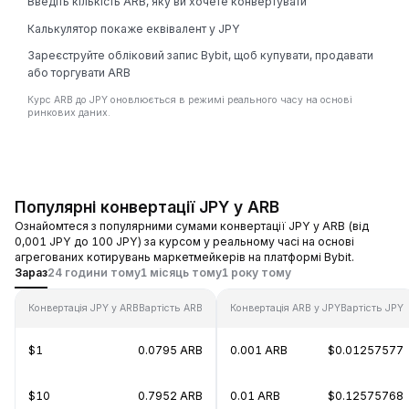
Введіть кількість ARB, яку ви хочете конвертувати
Калькулятор покаже еквівалент у JPY
Зареєструйте обліковий запис Bybit, щоб купувати, продавати
або торгувати ARB
Курс ARB до JPY оновлюється в режимі реального часу на основі
ринкових даних.
Популярні конвертації JPY у ARB
Ознайомтеся з популярними сумами конвертації JPY у ARB (від
0,001 JPY до 100 JPY) за курсом у реальному часі на основі
агрегованих котирувань маркетмейкерів на платформі Bybit.
Зараз
24 години тому
1 місяць тому
1 року тому
Конвертація JPY у ARB
Вартість ARB
Конвертація ARB у JPY
Вартість JPY
$1
0.0795 ARB
0.001 ARB
$0.01257577
$10
0.7952 ARB
0.01 ARB
$0.12575768