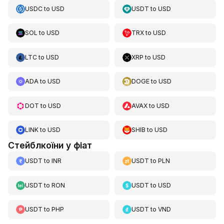
USDC
to
USD
USDT
to
USD
SOL
to
USD
TRX
to
USD
LTC
to
USD
XRP
to
USD
ADA
to
USD
DOGE
to
USD
DOT
to
USD
AVAX
to
USD
LINK
to
USD
SHIB
to
USD
Стейблкоїни у фіат
USDT
to
INR
USDT
to
PLN
USDT
to
RON
USDT
to
USD
USDT
to
PHP
USDT
to
VND