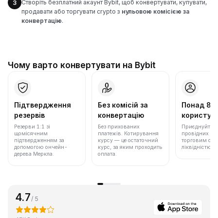
Створіть безплатний акаунт Bybit, щоб конвертувати, купувати,
3
продавати або торгувати crypto з
нульовою комісією за
конвертацію
.
Чому варто конвертувати на Bybit
Підтвердження
Без комісій за
Понад 86
резервів
конвертацію
користува
Резерви 1:1 зі
Без прихованих
Приєднуйтеся 
щомісячним
платежів. Котирування
провідних бір
підтвердженням за
курсу — це остаточний
торговим обс
допомогою ончейн-
курс, за яким проходить
ліквідністю.
дерева Меркла.
оплата.
4.7
/ 5