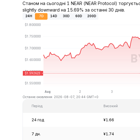
Станом на сьогодні 1 NEAR (NEAR Protocol) торгуєть
slightly downward на 15.69% за останні 30 днів.
24H
7D
14D
30D
60D
200D
Останнє оновлення: 2026-08-07, 20:44 GMT+0
Період
Високий
24 год
¥1.66
7 дн.
¥1.74