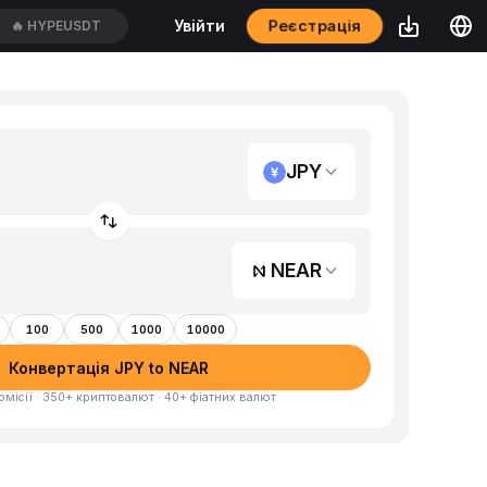
Реєстрація
Увійти
🔥
HYPEUSDT
JPY
NEAR
100
500
1000
10000
Конвертація JPY to NEAR
омісії · 350+ криптовалют · 40+ фіатних валют