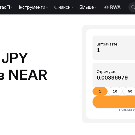
radFi
Інструменти
Фінанси
Більше
Витрачаєте
 JPY
 в NEAR
Отримуєте ~
1
10
50
Нульові к