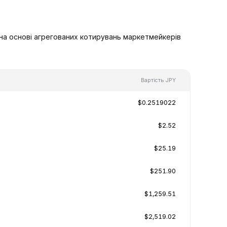
 на основі агрегованих котирувань маркетмейкерів
Вартість JPY
$0.2519022
$2.52
$25.19
$251.90
$1,259.51
$2,519.02