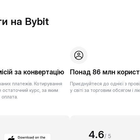
и на Bybit
ісій за конвертацію
Понад 86 млн корист
ваних платежів. Котирування
Приєднуйтеся до однієї з пров
 остаточний курс, за яким
у світі за торговим обсягом і лі
 оплата.
4.6
/ 5