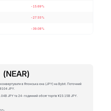
-15.69%
-27.55%
-39.08%
l (NEAR)
конвертувати в Японська єна (JPY) на Bybit. Поточний
8104 JPY.
.04B JPY та 24-годинний обсяг торгів ¥23.15B JPY.
63%.