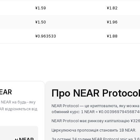
¥1.59
¥1.82
¥1.50
¥1.96
¥0.963533
¥1.88
Про NEAR Protoco
NEAR
у NEAR на будь-яку
NEAR Protocol — це криптовалюта, яку можна 
AR відрізняється від
обмінний курс: 1 NEAR = ¥0.00396979456874
NEAR Protocol має ринкову капіталізацію ¥326
Циркулююча пропозиція становить 1B NEAR.
NEAR
За останні 24 години NEAR Protocol зріс на 3.