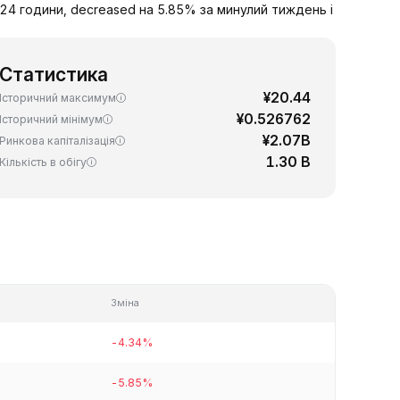
 24 години, decreased на 5.85% за минулий тиждень і
Статистика
¥20.44
Історичний максимум
¥0.526762
Історичний мінімум
¥2.07B
Ринкова капіталізація
1.30 B
Кількість в обігу
Зміна
-4.34%
-5.85%