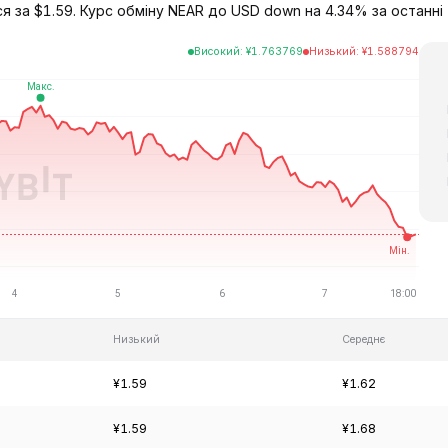
ся за $1.59. Курс обміну NEAR до USD down на 4.34% за останні
Високий
:
¥
1.763769
Низький
:
¥
1.588794
Низький
Середнє
¥1.59
¥1.62
¥1.59
¥1.68