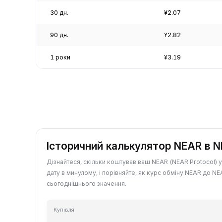
30 дн.
¥2.07
90 дн.
¥2.82
1 роки
¥3.19
Історичний калькулятор NEAR в 
Дізнайтеся, скільки коштував ваш NEAR (NEAR Protocol) 
дату в минулому, і порівняйте, як курс обміну NEAR до NE
сьогоднішнього значення.
Купівля