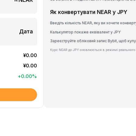
Як конвертувати NEAR у JPY
Введіть кількість NEAR, яку ви хочете конверт
Дата
Калькулятор покаже еквівалент у JPY
Зареєструйте обліковий запис Bybit, щоб куп
Курс NEAR до JPY оновлюється в режимі реального 
¥0.00
¥0.00
+
0.00
%