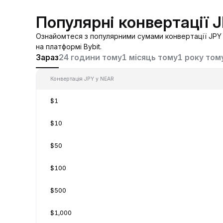
Популярні конвертації 
Ознайомтеся з популярними сумами конвертації JPY 
на платформі Bybit.
Зараз
24 години тому
1 місяць тому
1 року том
Конвертація JPY у NEAR
$1
$10
$50
$100
$500
$1,000