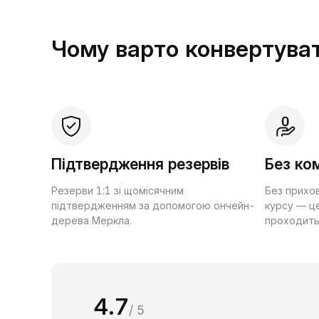
Чому варто конвертуват
Підтвердження резервів
Без ком
Резерви 1:1 зі щомісячним
Без прихо
підтвердженням за допомогою ончейн-
курсу — це
дерева Меркла.
проходить
4.7
/ 5