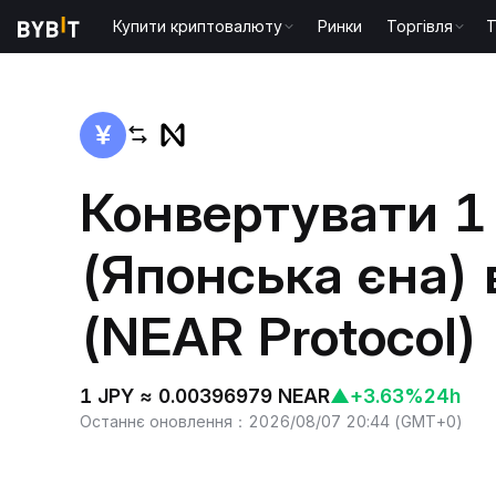
Купити криптовалюту
Ринки
Торгівля
T
Головна
JPY to NEAR
Конвертувати 1
(Японська єна)
(NEAR Protocol)
1 JPY ≈ 0.00396979 NEAR
▲
+3.63%
24h
Останнє оновлення
：
2026/08/07 20:44
(
GMT+0
)