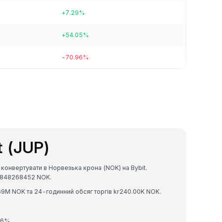
+7.29%
+54.05%
-70.96%
t (JUP)
 конвертувати в Норвезька крона (NOK) на Bybit.
39848268452 NOK.
2.69M NOK та 24-годинний обсяг торгів kr240.00K NOK.
86%.