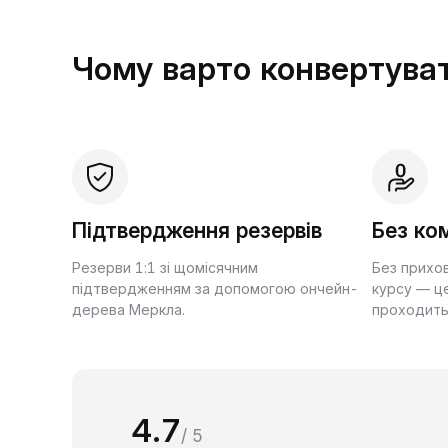
Чому варто конвертуват
Підтвердження резервів
Без ком
Резерви 1:1 зі щомісячним
Без прихо
підтвердженням за допомогою ончейн-
курсу — це
дерева Меркла.
проходить
4.7
/ 5