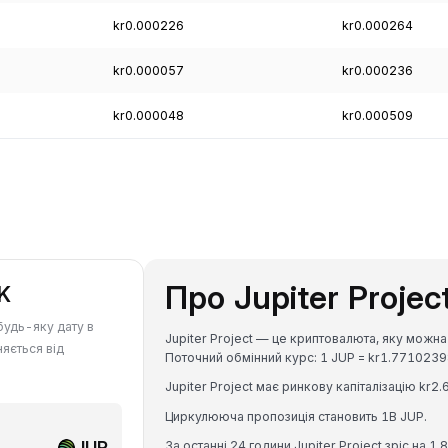
kr0.000226
kr0.000264
kr0.000057
kr0.000236
kr0.000048
kr0.000509
Про Jupiter Projec
K
будь-яку дату в
Jupiter Project — це криптовалюта, яку можна
няється від
Поточний обмінний курс: 1 JUP = kr1.77102
Jupiter Project має ринкову капіталізацію kr
Циркулююча пропозиція становить 1B JUP.
JUP
За останні 24 години Jupiter Project зріс на 1.