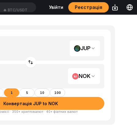
Реєстрація
Увійти
🔥
BTC/USDT
JUP
NOK
1
5
10
100
Конвертація JUP to NOK
омісії · 350+ криптовалют · 40+ фіатних валют