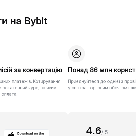
и на Bybit
ісій за конвертацію
Понад 86 млн корист
ваних платежів. Котирування
Приєднуйтеся до однієї з пров
 остаточний курс, за яким
у світі за торговим обсягом і лі
 оплата.
4.6
/ 5