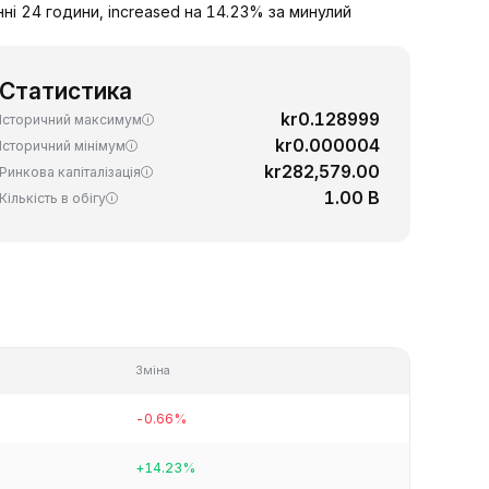
нні 24 години, increased на 14.23% за минулий
Статистика
kr0.128999
Історичний максимум
kr0.000004
Історичний мінімум
kr282,579.00
Ринкова капіталізація
1.00 B
Кількість в обігу
Зміна
-0.66%
+14.23%