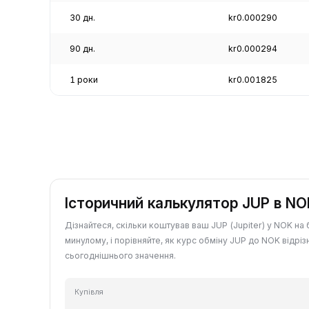
30 дн.
kr0.000290
90 дн.
kr0.000294
1 роки
kr0.001825
Історичний калькулятор JUP в NO
Дізнайтеся, скільки коштував ваш JUP (Jupiter) у NOK на 
минулому, і порівняйте, як курс обміну JUP до NOK відріз
сьогоднішнього значення.
Купівля