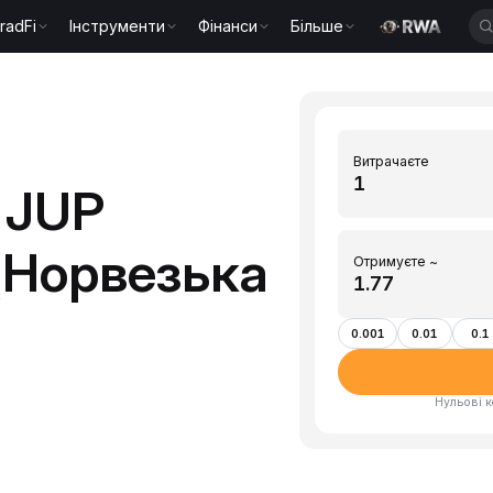
radFi
Інструменти
Фінанси
Більше
Витрачаєте
 JUP
 (Норвезька
Отримуєте ~
0.001
0.01
0.1
Нульові к