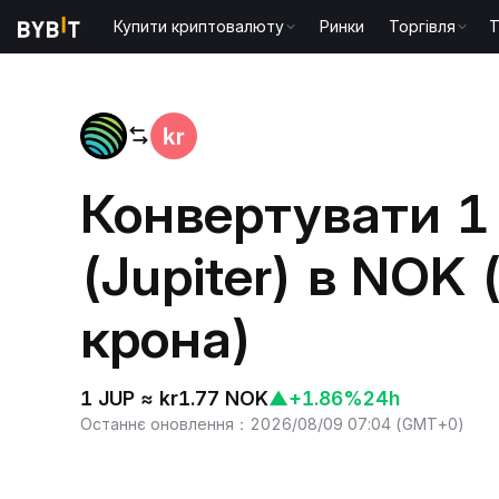
Купити криптовалюту
Ринки
Торгівля
T
Головна
JUP to NOK
Конвертувати 1
(Jupiter) в NOK
крона)
1 JUP ≈ kr1.77 NOK
▲
+1.86%
24h
Останнє оновлення
：
2026/08/09 07:04
(
GMT+0
)