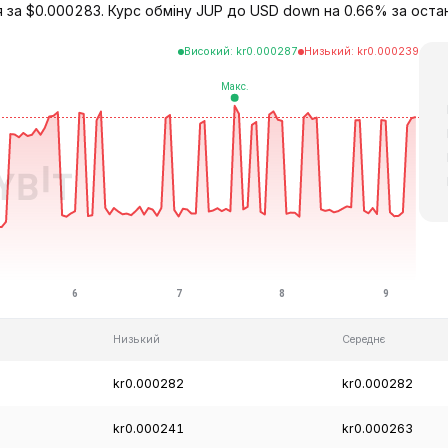
ся за $0.000283. Курс обміну JUP до USD down на 0.66% за оста
Високий
:
kr
0.000287
Низький
:
kr
0.000239
Низький
Середнє
kr0.000282
kr0.000282
kr0.000241
kr0.000263