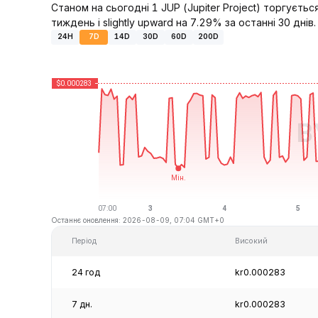
Станом на сьогодні 1 JUP (Jupiter Project) торгуєть
тиждень і slightly upward на 7.29% за останні 30 днів.
24H
7D
14D
30D
60D
200D
Останнє оновлення: 2026-08-09, 07:04 GMT+0
Період
Високий
24 год
kr0.000283
7 дн.
kr0.000283