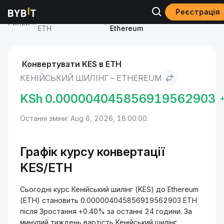
Реєстрація
Ціна Ethereum
Кенійський шилінг to
Ринки
ETH
Ethereum
Конвертувати KES в ETH
КЕНІЙСЬКИЙ ШИЛІНГ – ETHEREUM
KSh
0.000004045856919562903
Останні зміни: Aug 6, 2026, 18:00:00.
Графік курсу конвертації
KES/ETH
Сьогодні курс Кенійський шилінг (KES) до Ethereum
(ETH) становить 0.000004045856919562903 ETH
після Зростання +0.40% за останні 24 години. За
минулий тиждень вартість Кенійський шилінг