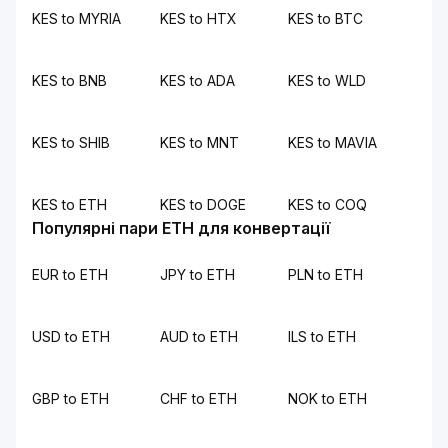
KES to MYRIA
KES to HTX
KES to BTC
KES to BNB
KES to ADA
KES to WLD
KES to SHIB
KES to MNT
KES to MAVIA
KES to ETH
KES to DOGE
KES to COQ
Популярні пари ETH для конвертації
EUR to ETH
JPY to ETH
PLN to ETH
USD to ETH
AUD to ETH
ILS to ETH
GBP to ETH
CHF to ETH
NOK to ETH