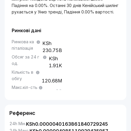
Падіння на 0.00%. Останні 30 днів Кенійський шилінг
рухається у Униз тренді, Падіння 0.00% вартості.
Ринкові дані
Ринкова ка
піталізація
230.75B
Обсяг за 24 г
од.
1.91K
Кількість в
обігу
120.68M
Макс.кіл-сть
--
Референс
24h Мін.
KSh
0.0000040163861840729245
24h Макс.