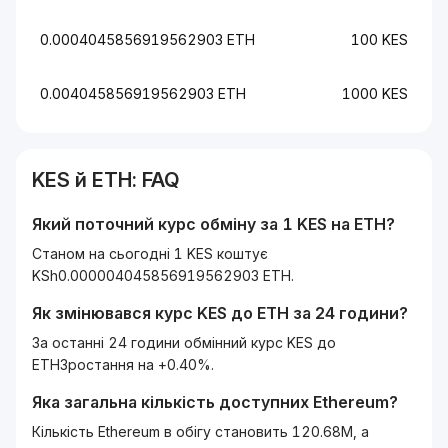
0.0004045856919562903 ETH
100 KES
0.004045856919562903 ETH
1000 KES
KES
й
ETH
: FAQ
Який поточний курс обміну за 1
KES
на
ETH
?
Станом на сьогодні 1 KES коштує
KSh0.000004045856919562903 ETH.
Як змінювався курс
KES
до
ETH
за 24 години?
За останні 24 години обмінний курс KES до
ETHЗростання на +0.40%.
Яка загальна кількість доступних
Ethereum
?
Кількість Ethereum в обігу становить 120.68M, а