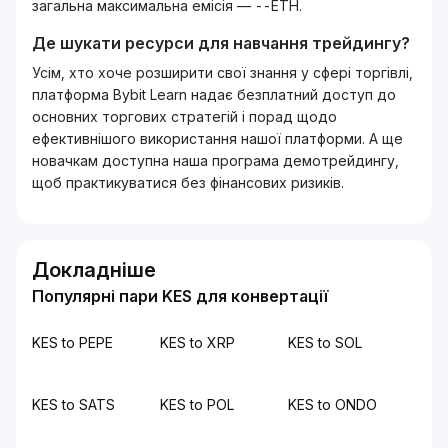
загальна максимальна емісія — --ETH.
Де шукати ресурси для навчання трейдингу?
Усім, хто хоче розширити свої знання у сфері торгівлі,
платформа Bybit Learn надає безплатний доступ до
основних торгових стратегій і порад щодо
ефективнішого використання нашої платформи. А ще
новачкам доступна наша програма демотрейдингу,
щоб практикуватися без фінансових ризиків.
Докладніше
Популярні пари KES для конвертації
KES to PEPE
KES to XRP
KES to SOL
KES to SATS
KES to POL
KES to ONDO