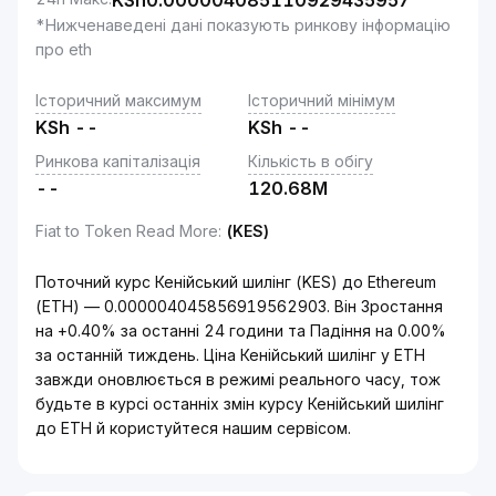
KSh
0.000004085110929435957
*Нижченаведені дані показують ринкову інформацію
про eth
Історичний максимум
Історичний мінімум
KSh
--
KSh
--
Ринкова капіталізація
Кількість в обігу
--
120.68M
Fiat to Token Read More
:
(KES)
Поточний курс Кенійський шилінг (KES) до Ethereum
(ETH) — 0.000004045856919562903. Він Зростання
на +0.40% за останні 24 години та Падіння на 0.00%
за останній тиждень. Ціна Кенійський шилінг у ETH
завжди оновлюється в режимі реального часу, тож
будьте в курсі останніх змін курсу Кенійський шилінг
до ETH й користуйтеся нашим сервісом.