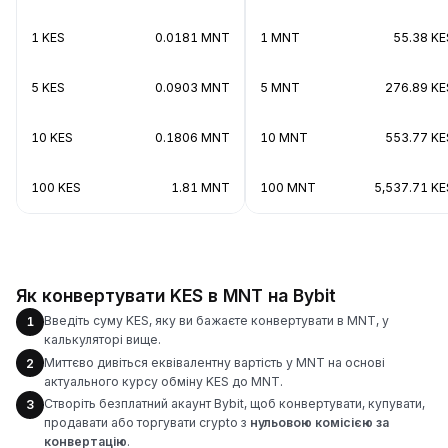
1 KES
0.0181 MNT
1 MNT
55.38 KE
5 KES
0.0903 MNT
5 MNT
276.89 KE
10 KES
0.1806 MNT
10 MNT
553.77 KE
100 KES
1.81 MNT
100 MNT
5,537.71 KE
Як конвертувати KES в MNT на Bybit
Введіть суму KES, яку ви бажаєте конвертувати в MNT, у
1
калькуляторі вище.
Миттєво дивіться еквівалентну вартість у MNT на основі
2
актуального курсу обміну KES до MNT.
Створіть безплатний акаунт Bybit, щоб конвертувати, купувати,
3
продавати або торгувати crypto з
нульовою комісією за
конвертацію
.