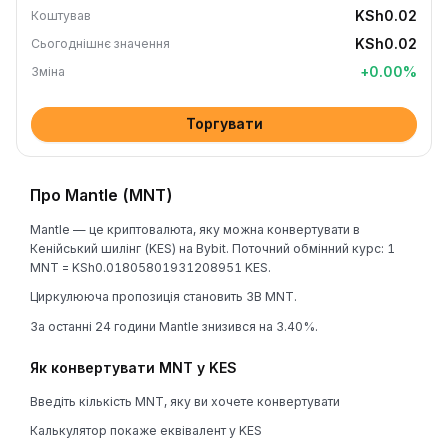
KSh0.02
Коштував
KSh0.02
Сьогоднішнє значення
+
0.00
%
Зміна
Торгувати
Про Mantle (MNT)
Mantle — це криптовалюта, яку можна конвертувати в
Кенійський шилінг (KES) на Bybit. Поточний обмінний курс: 1
MNT = KSh0.01805801931208951 KES.
Циркулююча пропозиція становить 3B MNT.
За останні 24 години Mantle знизився на 3.40%.
Як конвертувати MNT у KES
Введіть кількість MNT, яку ви хочете конвертувати
Калькулятор покаже еквівалент у KES