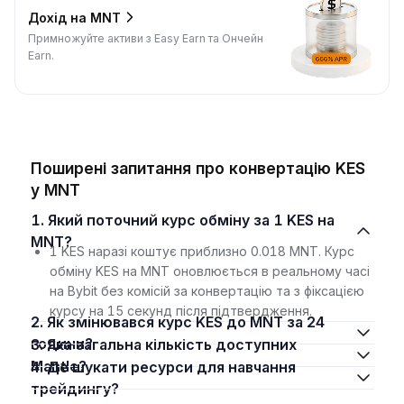
Дохід на MNT
Примножуйте активи з Easy Earn та Ончейн
Earn.
Поширені запитання про конвертацію KES
у MNT
1. Який поточний курс обміну за 1 KES на
MNT?
1 KES наразі коштує приблизно 0.018 MNT. Курс
обміну KES на MNT оновлюється в реальному часі
на Bybit без комісій за конвертацію та з фіксацією
курсу на 15 секунд після підтвердження.
2. Як змінювався курс KES до MNT за 24
години?
3. Яка загальна кількість доступних
Mantle?
4. Де шукати ресурси для навчання
трейдингу?