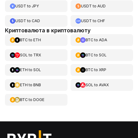
USDT
to
JPY
USDT
to
AUD
USDT
to
CAD
USDT
to
CHF
Криптовалюта в криптовалюту
BTC
to
ETH
BTC
to
ADA
SOL
to
TRX
BTC
to
SOL
ETH
to
SOL
BTC
to
XRP
ETH
to
BNB
SOL
to
AVAX
BTC
to
DOGE