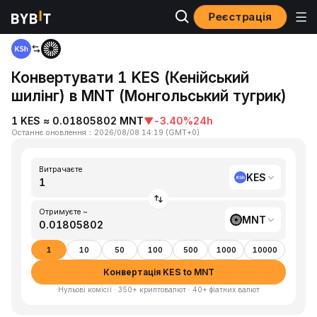
Реєстрація
Головна
KES to MNT
Конвертувати 1 KES (Кенійський
шилінг) в MNT (Монгольський тугрик)
1 KES ≈ 0.01805802 MNT
▼
-3.40%
24h
Останнє оновлення
：
2026/08/08 14:19
(
GMT+0
)
Витрачаєте
KES
Отримуєте ~
MNT
1
10
50
100
500
1000
10000
Конвертація KES to MNT
Нульові комісії · 350+ криптовалют · 40+ фіатних валют