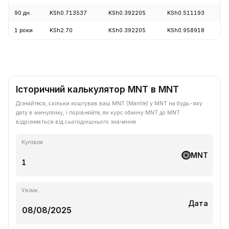
90 дн.
KSh0.713537
KSh0.392205
KSh0.511193
1 роки
KSh2.70
KSh0.392205
KSh0.958918
Історичний калькулятор MNT в MNT
Дізнайтеся, скільки коштував ваш MNT (Mantle) у MNT на будь-яку
дату в минулому, і порівняйте, як курс обміну MNT до MNT
відрізняється від сьогоднішнього значення.
Купівля
MNT
Увімк.
Дата