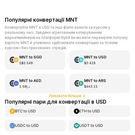
Популярні конвертації MNT
Конвертуйте MNT в USD та інші фіатні валюти за курсом у
реальному часі. Завдяки агрегованим котируванням
маркетмейкерів на платформі Bybit ви можете перевіряти поточну
вартість MNT й упевнено здійснювати конвертацію за точним
курсом і без прихованих спредів.
MNT
to
SGD
MNT
to
USD
S$0.548
$0.429
MNT
to
AED
MNT
to
ARS
د.إ1.58
$643.15
Показати більше
↓
Популярні пари для конвертації в USD
BTC
to
USD
ETH
to
USD
USDC
to
USD
USDT
to
USD