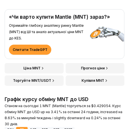
«Чи варто купити Mantle (MNT) зараз?»
Отримайте глибоку аналітику ринку Mantle
(MNT) від ШІ та аналіз актуальної ціни MNT
до KES.
Спитати TradeGPT
Ціна MNT
Прогноз ціни
Торгуйте MNT/USDT
Купівля MNT
Графік курсу обміну MNT до USD
Станом на сьогодні 1 MNT (Mantle) торгується за $0.429054. Курс
обміну MNT до USD up на 3.41% за останні 24 години, increased на
8.63% за минулий тиждень і slightly downward на 0.24% за останні
30 днів.