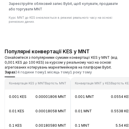
Зареєструйте обліковий запис Bybit, щоб купувати, продавати
або торгувати MNT
Курс MNT до KES оновлюється в режимі реального часу на основі
ринкових даних.
Популярні конвертації KES у MNT
Ознайомтеся з популярними сумами конвертації KES у MNT (від
0,001 KES до 100 KES) за курсом у реальному часі на основі
агрегованих котирувань маркетмейкерів на платформі Bybit.
Зараз
24 години тому
1 місяць тому
1 року тому
Конвертація KES у MNT
Вартість MNT
Конвертація MNT у KES
Вартість K
0.001 KES
0.00001806 MNT
0.001 MNT
0.0554 KE
0.01 KES
0.00018058 MNT
0.01 MNT
0.5538 KE
0.1 KES
0.00180580 MNT
0.1 MNT
5.54 KE