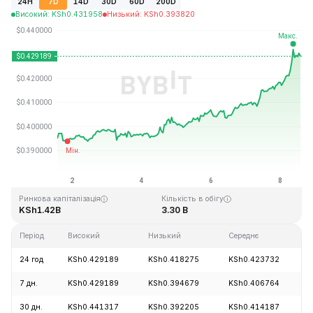
24H
7D
14D
30D
60D
200D
Високий
:
KSh
0.431958
Низький
:
KSh
0.393820
Останнє оновлення: 2026-08-08, 14:19 GMT+0
Історичний максимум
Історичний мінімум
KSh2.86
KSh0.307978
Ринкова капіталізація
Кількість в обігу
KSh1.42B
3.30 B
Період
Високий
Низький
Середнє
З
24 год
KSh0.429189
KSh0.418275
KSh0.423732
7 дн.
KSh0.429189
KSh0.394679
KSh0.406764
30 дн.
KSh0.441317
KSh0.392205
KSh0.414187