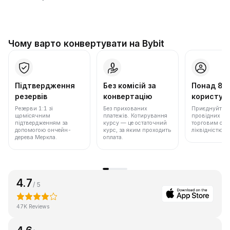
Чому варто конвертувати на Bybit
Підтвердження
Без комісій за
Понад 86
резервів
конвертацію
користува
Резерви 1:1 зі
Без прихованих
Приєднуйтеся 
щомісячним
платежів. Котирування
провідних бір
підтвердженням за
курсу — це остаточний
торговим обс
допомогою ончейн-
курс, за яким проходить
ліквідністю.
дерева Меркла.
оплата.
4.7
/ 5
47K Reviews