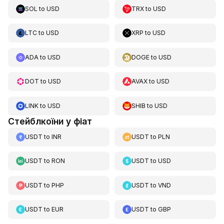
SOL
to
USD
TRX
to
USD
LTC
to
USD
XRP
to
USD
ADA
to
USD
DOGE
to
USD
DOT
to
USD
AVAX
to
USD
LINK
to
USD
SHIB
to
USD
Стейблкоїни у фіат
USDT
to
INR
USDT
to
PLN
USDT
to
RON
USDT
to
USD
USDT
to
PHP
USDT
to
VND
USDT
to
EUR
USDT
to
GBP