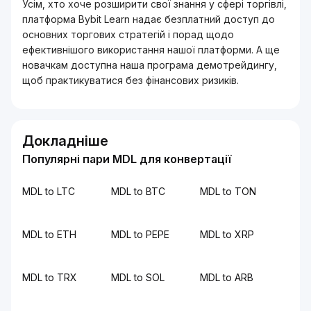
Усім, хто хоче розширити свої знання у сфері торгівлі,
платформа Bybit Learn надає безплатний доступ до
основних торгових стратегій і порад щодо
ефективнішого використання нашої платформи. А ще
новачкам доступна наша програма демотрейдингу,
щоб практикуватися без фінансових ризиків.
Докладніше
Популярні пари MDL для конвертації
MDL to LTC
MDL to BTC
MDL to TON
MDL to ETH
MDL to PEPE
MDL to XRP
MDL to TRX
MDL to SOL
MDL to ARB