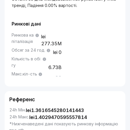
тренді, Падіння 0.00% вартості.
Ринкові дані
Ринкова ка
піталізація
277.35M
Обсяг за 24 год.
0
Кількість в обі
гу
6.73B
Макс.кіл-сть
--
Референс
24h Мін.
lei
1.3616545280141443
24h Макс.
lei
1.4029470595557814
*Нижченаведені дані показують ринкову інформацію