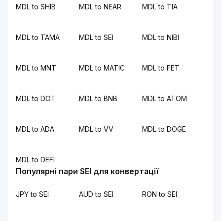
MDL to SHIB
MDL to NEAR
MDL to TIA
MDL to TAMA
MDL to SEI
MDL to NIBI
MDL to MNT
MDL to MATIC
MDL to FET
MDL to DOT
MDL to BNB
MDL to ATOM
MDL to ADA
MDL to VV
MDL to DOGE
MDL to DEFI
Популярні пари SEI для конвертації
JPY to SEI
AUD to SEI
RON to SEI