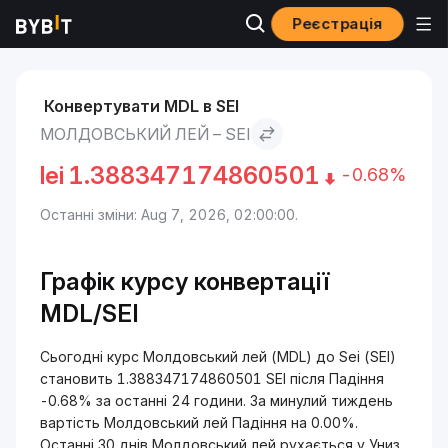
Реєстрація
Ринки
Ціна Sei SEI
Молдовський лей to Sei
Конвертувати MDL в SEI
МОЛДОВСЬКИЙ ЛЕЙ – SEI
lei
1.388347174860501
-0.68%
Останні зміни: Aug 7, 2026, 02:00:00.
Графік курсу конвертації
MDL/SEI
Сьогодні курс Молдовський лей (MDL) до Sei (SEI)
становить 1.388347174860501 SEI після Падіння
-0.68% за останні 24 години. За минулий тиждень
вартість Молдовський лей Падіння на 0.00%.
Останні 30 днів Молдовський лей рухається у Униз