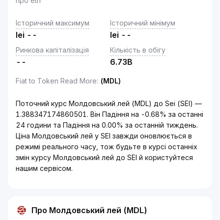
про eth
Історичний максимум
Історичний мінімум
lei
--
lei
--
Ринкова капіталізація
Кількість в обігу
--
6.73B
Fiat to Token Read More
:
(MDL)
Поточний курс Молдовський лей (MDL) до Sei (SEI) —
1.388347174860501. Він Падіння на -0.68% за останні
24 години та Падіння на 0.00% за останній тиждень.
Ціна Молдовський лей у SEI завжди оновлюється в
режимі реального часу, тож будьте в курсі останніх
змін курсу Молдовський лей до SEI й користуйтеся
нашим сервісом.
Про Молдовський лей (MDL)