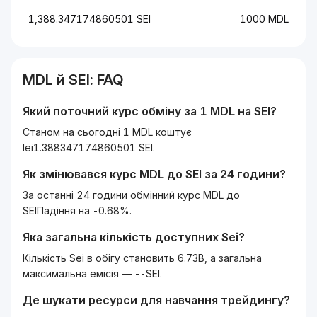
1,388.347174860501 SEI
1000 MDL
MDL
й
SEI
: FAQ
Який поточний курс обміну за 1
MDL
на
SEI
?
Станом на сьогодні 1 MDL коштує
lei1.388347174860501 SEI.
Як змінювався курс
MDL
до
SEI
за 24 години?
За останні 24 години обмінний курс MDL до
SEIПадіння на -0.68%.
Яка загальна кількість доступних
Sei
?
Кількість Sei в обігу становить 6.73B, а загальна
максимальна емісія — --SEI.
Де шукати ресурси для навчання трейдингу?