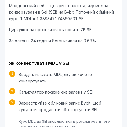
Молдовський лей — це криптовалюта, яку можна
конвертувати в Sei (SEI) на Bybit. Поточний обмінний
курс: 1 MDL = 1.388347174860501 SEI.
Циркулююча пропозиція становить 7B SEI.
За останні 24 години Sei знизився на 0.68%.
Як конвертувати MDL у SEI
1
Введіть кількість MDL, яку ви хочете
конвертувати
2
Калькулятор покаже еквівалент у SEI
3
Зареєструйте обліковий запис Bybit, щоб
купувати, продавати або торгувати SEI
Курс MDL до SEI оновлюється в режимі реального