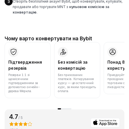
Створіть безплатний акаунт Bybit, щоб конвертувати, купувати,
3
продавати або торгувати MNT з
нульовою комісією за
конвертацію
.
Чому варто конвертувати на Bybit
Підтвердження
Без комісій за
Понад 86
резервів
конвертацію
користува
Резерви 1:1 зі
Без прихованих
Приєднуйтеся 
щомісячним
платежів. Котирування
провідних бір
підтвердженням за
курсу — це остаточний
торговим обс
допомогою ончейн-
курс, за яким проходить
ліквідністю.
дерева Меркла.
оплата.
4.7
/ 5