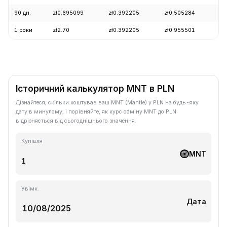
90 дн.
zł0.695099
zł0.392205
zł0.505284
-1
1 роки
zł2.70
zł0.392205
zł0.955501
-5
Історичний калькулятор MNT в PLN
Дізнайтеся, скільки коштував ваш MNT (Mantle) у PLN на будь-яку
дату в минулому, і порівняйте, як курс обміну MNT до PLN
відрізняється від сьогоднішнього значення.
Купівля
MNT
Увімк.
Дата