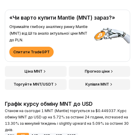
«Чи варто купити Mantle (MNT) зараз?»
Отримайте глибоку аналітику ринку Mantle
(MNT) від ШІ та аналіз актуальної ціни MNT
до PLN.
Спитати TradeGPT
Ціна MNT
Прогноз ціни
Торгуйте MNT/USDT
Купівля MNT
Графік курсу обміну MNT до USD
Станом на сьогодні 1 MNT (Mantle) торгується за $0.449337. Курс
обміну MNT до USD up на 5.72% за останні 24 години, increased на
13.30% за минулий тиждень і slightly upward на 5.09% за останні 30
днів.