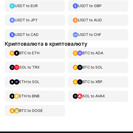
USDT
to
EUR
USDT
to
GBP
USDT
to
JPY
USDT
to
AUD
USDT
to
CAD
USDT
to
CHF
Криптовалюта в криптовалюту
BTC
to
ETH
BTC
to
ADA
SOL
to
TRX
BTC
to
SOL
ETH
to
SOL
BTC
to
XRP
ETH
to
BNB
SOL
to
AVAX
BTC
to
DOGE