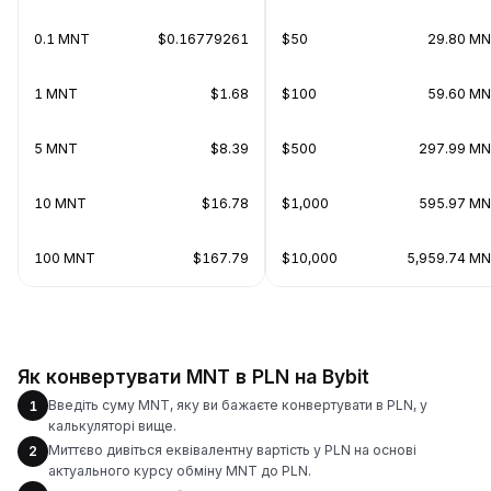
0.1 MNT
$0.16779261
$50
29.80 M
1 MNT
$1.68
$100
59.60 M
5 MNT
$8.39
$500
297.99 M
10 MNT
$16.78
$1,000
595.97 M
100 MNT
$167.79
$10,000
5,959.74 M
Як конвертувати MNT в PLN на Bybit
Введіть суму MNT, яку ви бажаєте конвертувати в PLN, у
1
калькуляторі вище.
Миттєво дивіться еквівалентну вартість у PLN на основі
2
актуального курсу обміну MNT до PLN.