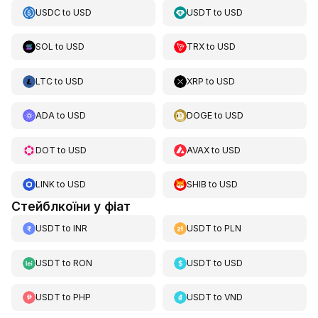
USDC
to
USD
USDT
to
USD
SOL
to
USD
TRX
to
USD
LTC
to
USD
XRP
to
USD
ADA
to
USD
DOGE
to
USD
DOT
to
USD
AVAX
to
USD
LINK
to
USD
SHIB
to
USD
Стейблкоїни у фіат
USDT
to
INR
USDT
to
PLN
USDT
to
RON
USDT
to
USD
USDT
to
PHP
USDT
to
VND