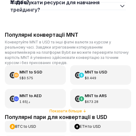
Mantle?
4. Де шукати ресурси для навчання
трейдингу?
Популярні конвертації MNT
Конвертуйте MNT в USD та інші фіатні валюти за курсом у
реальному часі. Завдяки агрегованим котируванням
маркетмейкерів на платформі Bybit ви можете перевіряти поточну
вартість MNT й упевнено здійснювати конвертацію за точним
курсом і без прихованих спредів.
MNT
to
SGD
MNT
to
USD
S$0.575
$0.449
MNT
to
AED
MNT
to
ARS
د.إ1.65
$673.28
Показати більше
↓
Популярні пари для конвертації в USD
BTC
to
USD
ETH
to
USD