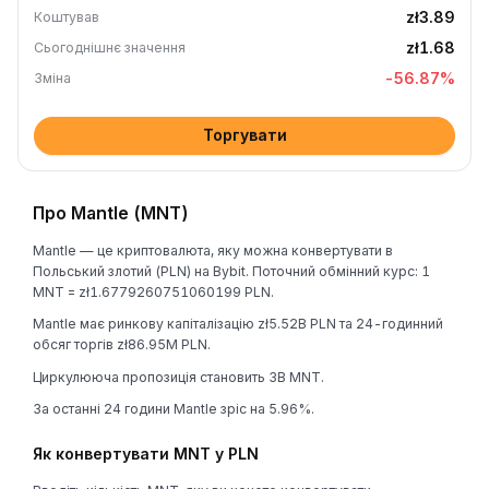
zł3.89
Коштував
zł1.68
Сьогоднішнє значення
-56.87
%
Зміна
Торгувати
Про Mantle (MNT)
Mantle — це криптовалюта, яку можна конвертувати в
Польський злотий (PLN) на Bybit. Поточний обмінний курс: 1
MNT = zł1.6779260751060199 PLN.
Mantle має ринкову капіталізацію zł5.52B PLN та 24-годинний
обсяг торгів zł86.95M PLN.
Циркулююча пропозиція становить 3B MNT.
За останні 24 години Mantle зріс на 5.96%.
Як конвертувати MNT у PLN