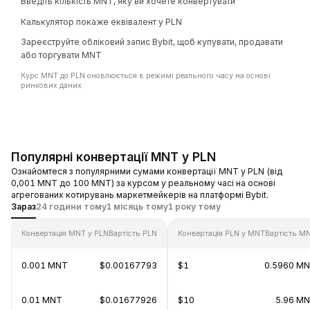
Введіть кількість MNT, яку ви хочете конвертувати
Калькулятор покаже еквівалент у PLN
Зареєструйте обліковий запис Bybit, щоб купувати, продавати
або торгувати MNT
Курс MNT до PLN оновлюється в режимі реального часу на основі
ринкових даних.
Популярні конвертації MNT у PLN
Ознайомтеся з популярними сумами конвертації MNT у PLN (від
0,001 MNT до 100 MNT) за курсом у реальному часі на основі
агрегованих котирувань маркетмейкерів на платформі Bybit.
Зараз
24 години тому
1 місяць тому
1 року тому
Конвертація MNT у PLN
Вартість PLN
Конвертація PLN у MNT
Вартість M
0.001 MNT
$0.00167793
$1
0.5960 M
0.01 MNT
$0.01677926
$10
5.96 M