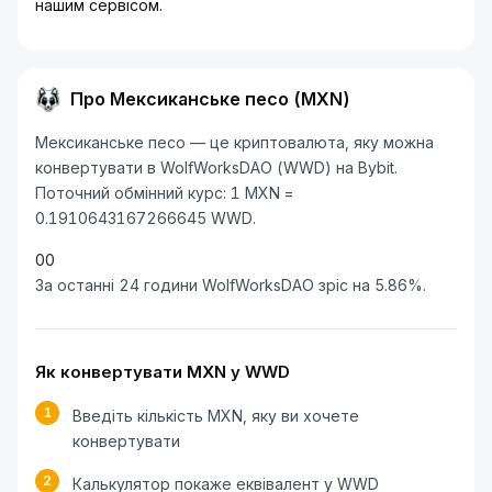
нашим сервісом.
Про Мексиканське песо (MXN)
Мексиканське песо — це криптовалюта, яку можна
конвертувати в WolfWorksDAO (WWD) на Bybit.
Поточний обмінний курс: 1 MXN =
0.1910643167266645 WWD.
0
0
За останні 24 години WolfWorksDAO зріс на 5.86%.
Як конвертувати MXN у WWD
1
Введіть кількість MXN, яку ви хочете
конвертувати
2
Калькулятор покаже еквівалент у WWD