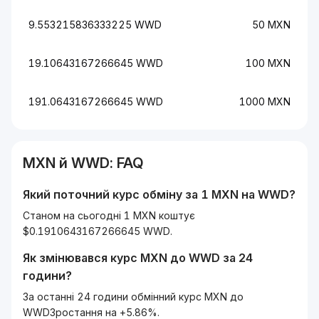
9.553215836333225 WWD
50 MXN
19.10643167266645 WWD
100 MXN
191.0643167266645 WWD
1000 MXN
MXN
й
WWD
: FAQ
Який поточний курс обміну за 1
MXN
на
WWD
?
Станом на сьогодні 1 MXN коштує
$0.1910643167266645 WWD.
Як змінювався курс
MXN
до
WWD
за 24
години?
За останні 24 години обмінний курс MXN до
WWDЗростання на +5.86%.