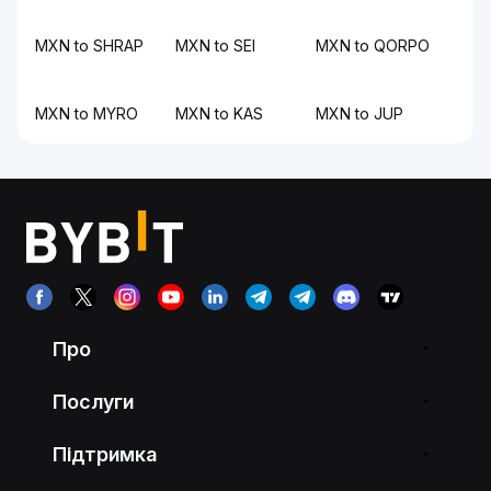
MXN to SHRAP
MXN to SEI
MXN to QORPO
MXN to MYRO
MXN to KAS
MXN to JUP
Про
Послуги
Підтримка