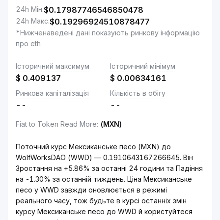
24h Мін.
$
0.17987746546850478
24h Макс.
$
0.19296924510878477
*Нижченаведені дані показують ринкову інформацію
про eth
Історичний максимум
Історичний мінімум
$
0.409137
$
0.00634161
Ринкова капіталізація
Кількість в обігу
--
--
Fiat to Token Read More
:
(MXN)
Поточний курс Мексиканське песо (MXN) до
WolfWorksDAO (WWD) — 0.1910643167266645. Він
Зростання на +5.86% за останні 24 години та Падіння
на -1.30% за останній тиждень. Ціна Мексиканське
песо у WWD завжди оновлюється в режимі
реального часу, тож будьте в курсі останніх змін
курсу Мексиканське песо до WWD й користуйтеся