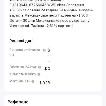
0.1910643167266645 WWD після Зростання
+5.86% за останні 24 години. За минулий тиждень
вартість Мексиканське песо Падіння на -1.30%.
Останні 30 днів Мексиканське песо рухається у
Униз тренді, Падіння -2.61% вартості.
Ринкові дані
Ринкова капіталіза
ція
-
-
Обсяг за 24 год.
0
Кількість в обігу
--
Макс.кіл-сть
1.92B
Референс