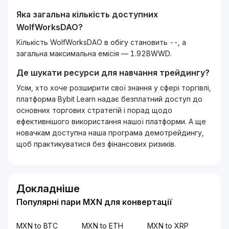
Яка загальна кількість доступних
WolfWorksDAO
?
Кількість WolfWorksDAO в обігу становить --, а
загальна максимальна емісія — 1.92BWWD.
Де шукати ресурси для навчання трейдингу?
Усім, хто хоче розширити свої знання у сфері торгівлі,
платформа Bybit Learn надає безплатний доступ до
основних торгових стратегій і порад щодо
ефективнішого використання нашої платформи. А ще
новачкам доступна наша програма демотрейдингу,
щоб практикуватися без фінансових ризиків.
Докладніше
Популярні пари MXN для конвертації
MXN to BTC
MXN to ETH
MXN to XRP