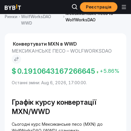
Реєстрація
Ціна
Мексиканське песо to
Ринки
WolfWorksDAO
WolfWorksDAO
WWD
Конвертувати MXN в WWD
МЕКСИКАНСЬКЕ ПЕСО – WOLFWORKSDAO
$
0.1910643167266645
+5.86%
Останні зміни: Aug 6, 2026, 17:00:00.
Графік курсу конвертації
MXN/WWD
Сьогодні курс Мексиканське песо (MXN) до
WolfWorksDAO (WWD) становить