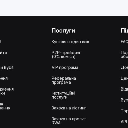
Послуги
Пі
t
Купівля в один клік
FA
айте
P2P-трейдинг
Под
(0% комісії)
або
и Bybit
VIP програма
Дов
ення
Реферальна
Цен
програма
дження
Від
ики
Інституційні
послуги
Byb
ля
вання
Заявка на лістинг
Тор
Заявка на проєкт
API
RWA