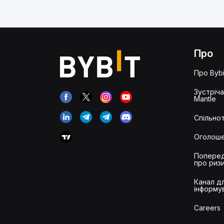
Про
Про Bybi
Зустріч
Mantle
Спільнот
Оголош
Попере
про риз
Канал д
інформу
Careers