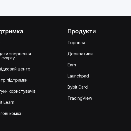
дтримка
Продукти
Q
Торгівля
ати звернення
Деривативи
 скаргу
Earn
ідковий центр
Launchpad
тр підтримки
Bybit Card
гуки користувачів
TradingView
it Learn
гові комісії