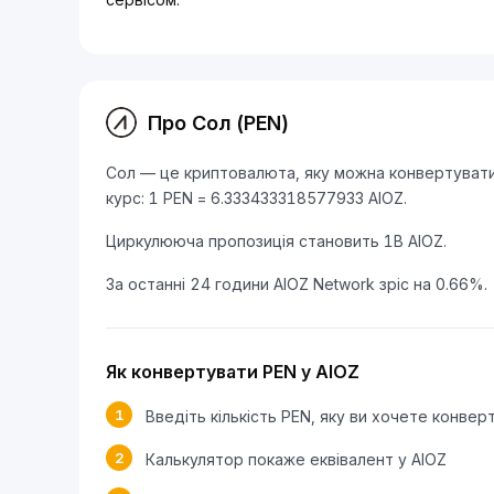
Про Сол (PEN)
Сол — це криптовалюта, яку можна конвертувати в
курс: 1 PEN = 6.333433318577933 AIOZ.
Циркулююча пропозиція становить 1B AIOZ.
За останні 24 години AIOZ Network зріс на 0.66%.
Як конвертувати PEN у AIOZ
1
Введіть кількість PEN, яку ви хочете конвер
2
Калькулятор покаже еквівалент у AIOZ