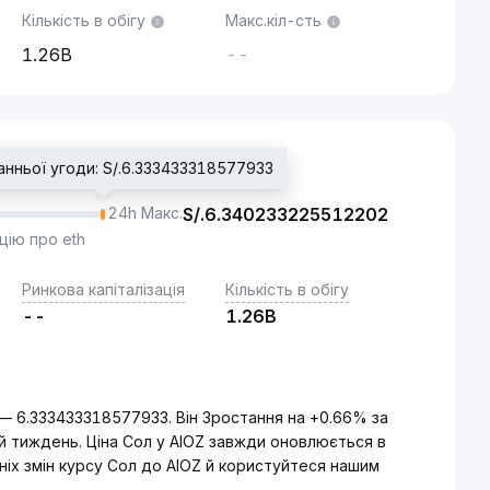
Кількість в обігу
Макс.кіл-сть
1.26B
--
анньої угоди: S/.6.333433318577933
24h Макс.
S/.
6.340233225512202
цію про eth
Ринкова капіталізація
Кількість в обігу
--
1.26B
 — 6.333433318577933. Він Зростання на +0.66% за
ій тиждень. Ціна Сол у AIOZ завжди оновлюється в
ніх змін курсу Сол до AIOZ й користуйтеся нашим