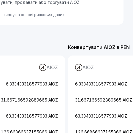
пувати, продавати або торгувати AIOZ
го часу на основі ринкових даних.
Конвертувати AIOZ в PEN
AIOZ
AIOZ
6.333433318577933 AIOZ
6.333433318577933 AIOZ
31.667166592889665 AIOZ
31.667166592889665 AIOZ
63.33433318577933 AIOZ
63.33433318577933 AIOZ
126.66866637155866 AIOZ
126.66866637155866 AIOZ