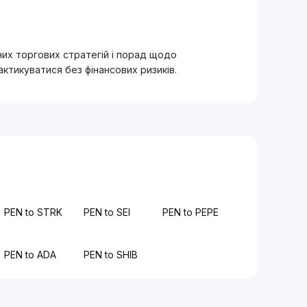
вних торгових стратегій і порад щодо
тикуватися без фінансових ризиків.
PEN to STRK
PEN to SEI
PEN to PEPE
PEN to ADA
PEN to SHIB