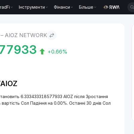
radFi
Інструменти
Фінанси
Більше
ork
 – AIOZ NETWORK
77933
+0.66%
/AIOZ
 становить 6.333433318577933 AIOZ після Зростання
 вартість Сол Падіння на 0.00%. Останні 30 днів Сол