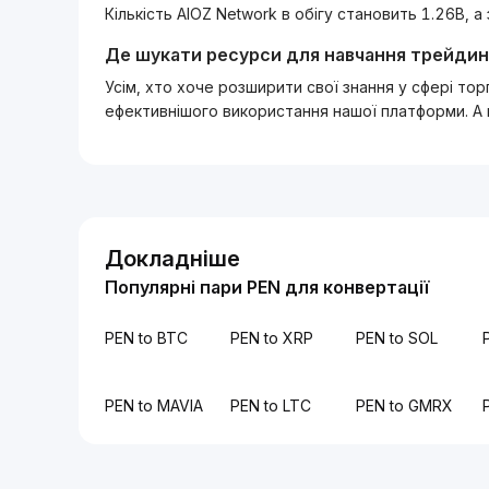
Кількість AIOZ Network в обігу становить 1.26B, а
Де шукати ресурси для навчання трейдин
Усім, хто хоче розширити свої знання у сфері то
ефективнішого використання нашої платформи. А
Докладніше
Популярні пари PEN для конвертації
PEN to BTC
PEN to XRP
PEN to SOL
PEN to MAVIA
PEN to LTC
PEN to GMRX