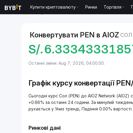
Купити криптовалюту
Ринки
Торгівля
T
Ринки
Ціна AIOZ Network AIOZ
Сол to AIOZ Netw
Конвертувати PEN в AIOZ
СОЛ
S/.
6.3334333185
Останні зміни: Aug 7, 2026, 04:00:00.
Графік курсу конвертації PEN
Сьогодні курс Сол (PEN) до AIOZ Network (AIOZ)
+0.66% за останні 24 години. За минулий тиждень
рухається у Униз тренді, Падіння 0.00% вартості.
Ринкові дані