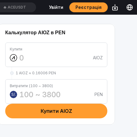
Реєстрація
Увійти
🔥
ACEUSDT
Калькулятор AIOZ в PEN
Купити
AIOZ
1 AIOZ ≈ 0.16006 PEN
Витратити (100 ~ 3800)
PEN
S/.
Купити AIOZ