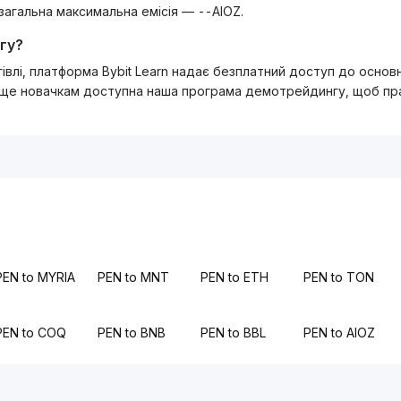
 загальна максимальна емісія — --AIOZ.
гу?
ргівлі, платформа Bybit Learn надає безплатний доступ до осно
 ще новачкам доступна наша програма демотрейдингу, щоб прак
PEN to MYRIA
PEN to MNT
PEN to ETH
PEN to TON
PEN to COQ
PEN to BNB
PEN to BBL
PEN to AIOZ