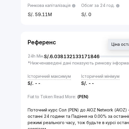
Ринкова капіталізація
Обсяг за 24 год.
59.11M
0
Референс
Ціна ост
24h Мін.
S/.
6.038132133171846
*Нижченаведені дані показують ринкову інформа
Історичний максимум
Історичний мінімум
S/.
--
S/.
--
Fiat to Token Read More
:
(PEN)
Поточний курс Сол (PEN) до AIOZ Network (AIOZ)
останні 24 години та Падіння на 0.00% за останн
режимі реального часу, тож будьте в курсі остан
сервісом.