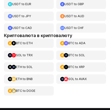
USDT
to
EUR
USDT
to
GBP
USDT
to
JPY
USDT
to
AUD
USDT
to
CAD
USDT
to
CHF
Криптовалюта в криптовалюту
BTC
to
ETH
BTC
to
ADA
SOL
to
TRX
BTC
to
SOL
ETH
to
SOL
BTC
to
XRP
ETH
to
BNB
SOL
to
AVAX
BTC
to
DOGE