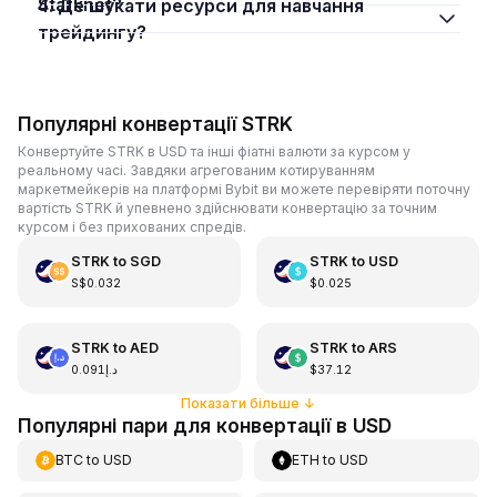
Starknet?
4. Де шукати ресурси для навчання
трейдингу?
Популярні конвертації STRK
Конвертуйте STRK в USD та інші фіатні валюти за курсом у
реальному часі. Завдяки агрегованим котируванням
маркетмейкерів на платформі Bybit ви можете перевіряти поточну
вартість STRK й упевнено здійснювати конвертацію за точним
курсом і без прихованих спредів.
STRK
to
SGD
STRK
to
USD
S$0.032
$0.025
STRK
to
AED
STRK
to
ARS
د.إ0.091
$37.12
Показати більше
↓
Популярні пари для конвертації в USD
BTC
to
USD
ETH
to
USD