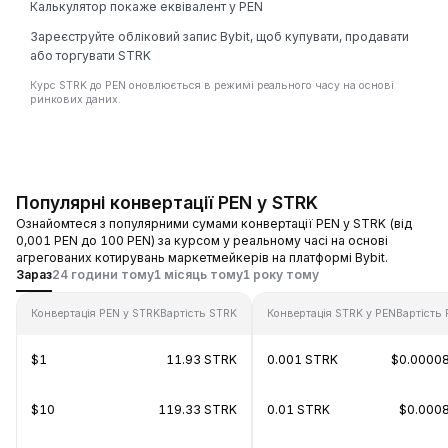
Калькулятор покаже еквівалент у PEN
Зареєструйте обліковий запис Bybit, щоб купувати, продавати
або торгувати STRK
Курс STRK до PEN оновлюється в режимі реального часу на основі
ринкових даних.
Популярні конвертації PEN у STRK
Ознайомтеся з популярними сумами конвертації PEN у STRK (від
0,001 PEN до 100 PEN) за курсом у реальному часі на основі
агрегованих котирувань маркетмейкерів на платформі Bybit.
Зараз
24 години тому
1 місяць тому
1 року тому
Конвертація PEN у STRK
Вартість STRK
Конвертація STRK у PEN
Вартість
$1
11.93 STRK
0.001 STRK
$0.0000
$10
119.33 STRK
0.01 STRK
$0.000