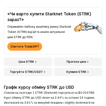
«Чи варто купити Starknet Token (STRK)
зараз?»
Отримайте глибоку аналітику ринку Starknet
Token (STRK) від ШІ та аналіз актуальної
ціни STRK до PEN.
Спитати TradeGPT
Ціна STRK
Прогноз ціни
Торгуйте STRK/USDT
Купівля STRK
Графік курсу обміну STRK до USD
Станом на сьогодні 1 STRK (Starknet) торгується за $0.024788.
Курс обміну STRK до USD down на 2.44% за останні 24 години,
decreased на 3.61% за минулий тиждень і slightly downward на