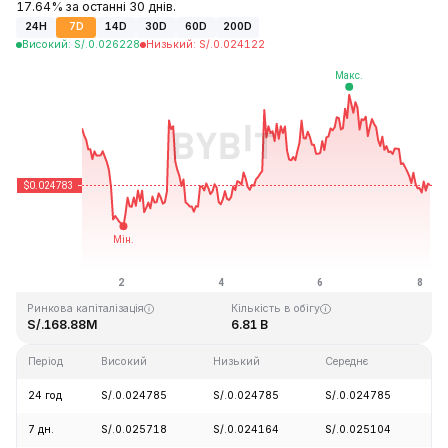
17.64% за останні 30 днів.
24H
7D
14D
30D
60D
200D
Високий
:
S/.
0.026228
Низький
:
S/.
0.024122
Останнє оновлення: 2026-08-08, 04:50 GMT+0
Історичний максимум
Історичний мінімум
S/.4.41
S/.0.023949
Ринкова капіталізація
Кількість в обігу
S/.168.88M
6.81 B
Період
Високий
Низький
Середнє
З
24 год
S/.0.024785
S/.0.024785
S/.0.024785
-
7 дн.
S/.0.025718
S/.0.024164
S/.0.025104
-