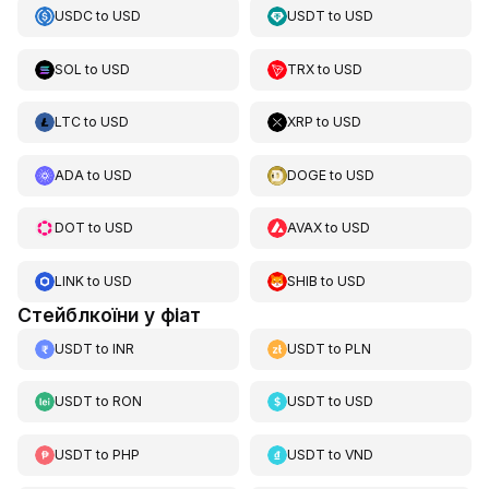
USDC
to
USD
USDT
to
USD
SOL
to
USD
TRX
to
USD
LTC
to
USD
XRP
to
USD
ADA
to
USD
DOGE
to
USD
DOT
to
USD
AVAX
to
USD
LINK
to
USD
SHIB
to
USD
Стейблкоїни у фіат
USDT
to
INR
USDT
to
PLN
USDT
to
RON
USDT
to
USD
USDT
to
PHP
USDT
to
VND