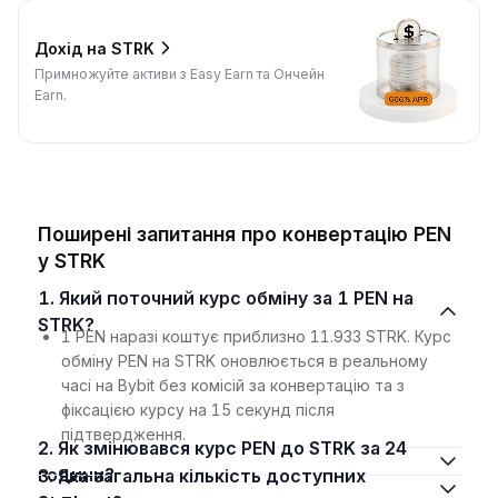
Дохід на STRK
Примножуйте активи з Easy Earn та Ончейн
Earn.
Поширені запитання про конвертацію PEN
у STRK
1. Який поточний курс обміну за 1 PEN на
STRK?
1 PEN наразі коштує приблизно 11.933 STRK. Курс
обміну PEN на STRK оновлюється в реальному
часі на Bybit без комісій за конвертацію та з
фіксацією курсу на 15 секунд після
підтвердження.
2. Як змінювався курс PEN до STRK за 24
години?
3. Яка загальна кількість доступних