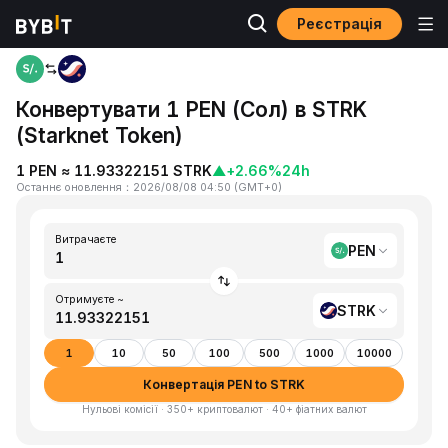
Реєстрація
Головна
PEN to STRK
Конвертувати 1 PEN (Сол) в STRK
(Starknet Token)
1 PEN ≈ 11.93322151 STRK
▲
+2.66%
24h
Останнє оновлення
：
2026/08/08 04:50
(
GMT+0
)
Витрачаєте
PEN
Отримуєте ~
STRK
1
10
50
100
500
1000
10000
Конвертація PEN to STRK
Нульові комісії · 350+ криптовалют · 40+ фіатних валют