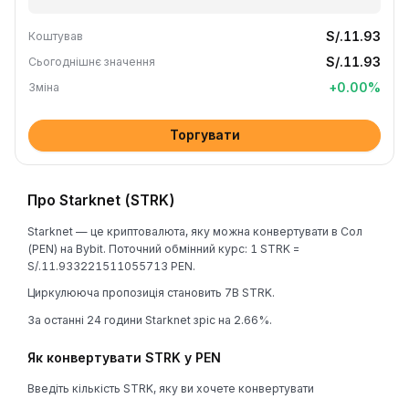
S/.11.93
Коштував
S/.11.93
Сьогоднішнє значення
+
0.00
%
Зміна
Торгувати
Про Starknet (STRK)
Starknet — це криптовалюта, яку можна конвертувати в Сол
(PEN) на Bybit. Поточний обмінний курс: 1 STRK =
S/.11.933221511055713 PEN.
Циркулююча пропозиція становить 7B STRK.
За останні 24 години Starknet зріс на 2.66%.
Як конвертувати STRK у PEN
Введіть кількість STRK, яку ви хочете конвертувати