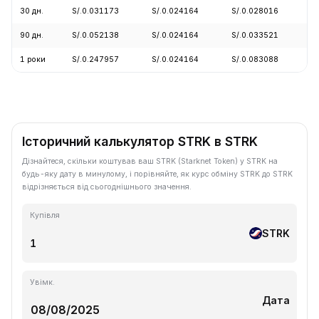
30 дн.
S/.0.031173
S/.0.024164
S/.0.028016
-
90 дн.
S/.0.052138
S/.0.024164
S/.0.033521
-
1 роки
S/.0.247957
S/.0.024164
S/.0.083088
-
Історичний калькулятор STRK в STRK
Дізнайтеся, скільки коштував ваш STRK (Starknet Token) у STRK на
будь-яку дату в минулому, і порівняйте, як курс обміну STRK до STRK
відрізняється від сьогоднішнього значення.
Купівля
STRK
Увімк.
Дата