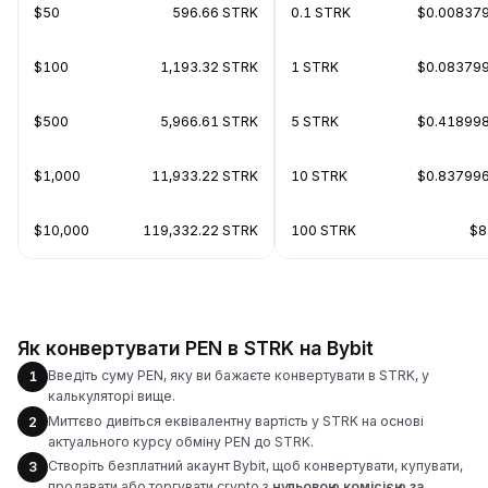
$50
596.66 STRK
0.1 STRK
$0.00837
$100
1,193.32 STRK
1 STRK
$0.08379
$500
5,966.61 STRK
5 STRK
$0.41899
$1,000
11,933.22 STRK
10 STRK
$0.83799
$10,000
119,332.22 STRK
100 STRK
$8
Як конвертувати PEN в STRK на Bybit
Введіть суму PEN, яку ви бажаєте конвертувати в STRK, у
1
калькуляторі вище.
Миттєво дивіться еквівалентну вартість у STRK на основі
2
актуального курсу обміну PEN до STRK.
Створіть безплатний акаунт Bybit, щоб конвертувати, купувати,
3
продавати або торгувати crypto з
нульовою комісією за