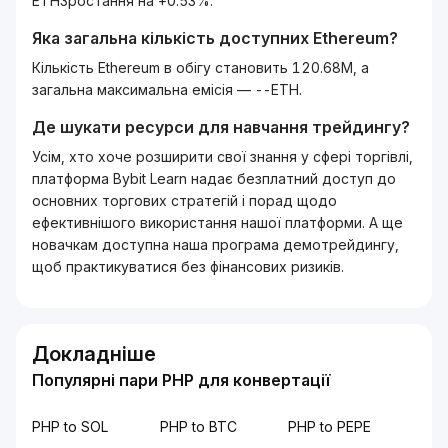
ETHЗростання на +0.53%.
Яка загальна кількість доступних
Ethereum
?
Кількість Ethereum в обігу становить 120.68M, а
загальна максимальна емісія — --ETH.
Де шукати ресурси для навчання трейдингу?
Усім, хто хоче розширити свої знання у сфері торгівлі,
платформа Bybit Learn надає безплатний доступ до
основних торгових стратегій і порад щодо
ефективнішого використання нашої платформи. А ще
новачкам доступна наша програма демотрейдингу,
щоб практикуватися без фінансових ризиків.
Докладніше
Популярні пари PHP для конвертації
PHP to SOL
PHP to BTC
PHP to PEPE