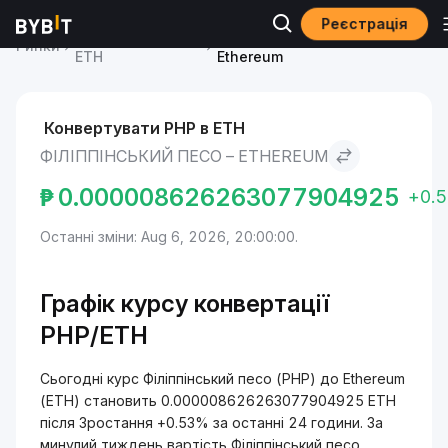
Реєстрація
Ціна Ethereum
Філіппінський песо to
Ринки
ETH
Ethereum
Конвертувати PHP в ETH
ФІЛІППІНСЬКИЙ ПЕСО – ETHEREUM
₱
0.000008626263077904925
+0.
Останні зміни: Aug 6, 2026, 20:00:00.
Графік курсу конвертації
PHP/ETH
Сьогодні курс Філіппінський песо (PHP) до Ethereum
(ETH) становить 0.000008626263077904925 ETH
після Зростання +0.53% за останні 24 години. За
минулий тиждень вартість Філіппінський песо