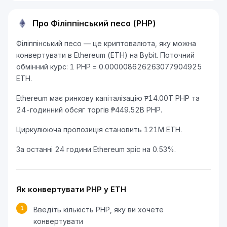
Про Філіппінський песо (PHP)
Філіппінський песо — це криптовалюта, яку можна
конвертувати в Ethereum (ETH) на Bybit. Поточний
обмінний курс: 1 PHP = 0.000008626263077904925
ETH.
Ethereum має ринкову капіталізацію ₱14.00T PHP та
24-годинний обсяг торгів ₱449.52B PHP.
Циркулююча пропозиція становить 121M ETH.
За останні 24 години Ethereum зріс на 0.53%.
Як конвертувати PHP у ETH
1
Введіть кількість PHP, яку ви хочете
конвертувати