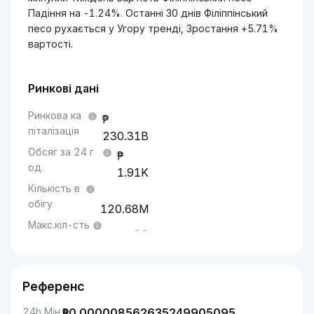
Падіння на -1.24%. Останні 30 днів Філіппінський
песо рухається у Угору тренді, Зростання +5.71%
вартості.
Ринкові дані
Ринкова ка
піталізація
230.31B
Обсяг за 24 г
од.
1.91K
Кількість в
обігу
120.68M
Макс.кіл-сть
--
Референс
24h Мін.
₱
0.000008562635249905095