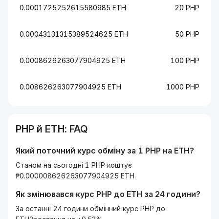
0.0001725252615580985 ETH
20 PHP
0.00043131315389524625 ETH
50 PHP
0.0008626263077904925 ETH
100 PHP
0.008626263077904925 ETH
1000 PHP
PHP
й
ETH
: FAQ
Який поточний курс обміну за 1
PHP
на
ETH
?
Станом на сьогодні 1 PHP коштує
₱0.000008626263077904925 ETH.
Як змінювався курс
PHP
до
ETH
за 24 години?
За останні 24 години обмінний курс PHP до