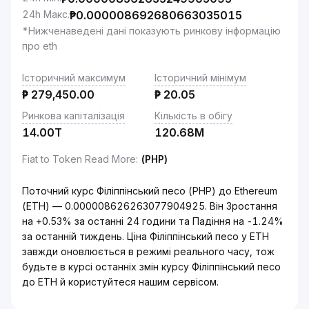
24h Макс.
₱
0.000008692680663035015
*Нижченаведені дані показують ринкову інформацію
про eth
Історичний максимум
Історичний мінімум
₱
279,450.00
₱
20.05
Ринкова капіталізація
Кількість в обігу
14.00T
120.68M
Fiat to Token Read More
:
(PHP)
Поточний курс Філіппінський песо (PHP) до Ethereum
(ETH) — 0.000008626263077904925. Він Зростання
на +0.53% за останні 24 години та Падіння на -1.24%
за останній тиждень. Ціна Філіппінський песо у ETH
завжди оновлюється в режимі реального часу, тож
будьте в курсі останніх змін курсу Філіппінський песо
до ETH й користуйтеся нашим сервісом.