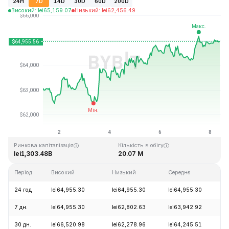
24H
7D
14D
30D
60D
200D
Високий
:
lei
65,159.07
Низький
:
lei
62,456.49
Останнє оновлення: 2026-08-08, 09:01 GMT+0
Історичний максимум
Історичний мінімум
lei126,080.00
lei67.81
Ринкова капіталізація
Кількість в обігу
lei1,303.48B
20.07 M
Період
Високий
Низький
Середнє
З
24 год
lei64,955.30
lei64,955.30
lei64,955.30
+
7 дн.
lei64,955.30
lei62,802.63
lei63,942.92
+
30 дн.
lei66,520.98
lei62,278.96
lei64,245.51
+