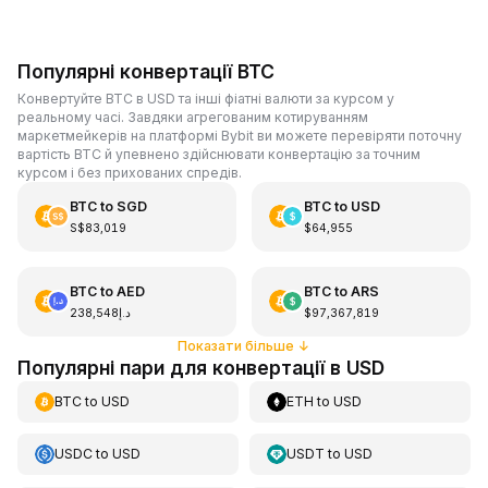
Популярні конвертації BTC
Конвертуйте BTC в USD та інші фіатні валюти за курсом у
реальному часі. Завдяки агрегованим котируванням
маркетмейкерів на платформі Bybit ви можете перевіряти поточну
вартість BTC й упевнено здійснювати конвертацію за точним
курсом і без прихованих спредів.
BTC
to
SGD
BTC
to
USD
S$83,019
$64,955
BTC
to
AED
BTC
to
ARS
د.إ238,548
$97,367,819
Показати більше
↓
Популярні пари для конвертації в USD
BTC
to
USD
ETH
to
USD
USDC
to
USD
USDT
to
USD