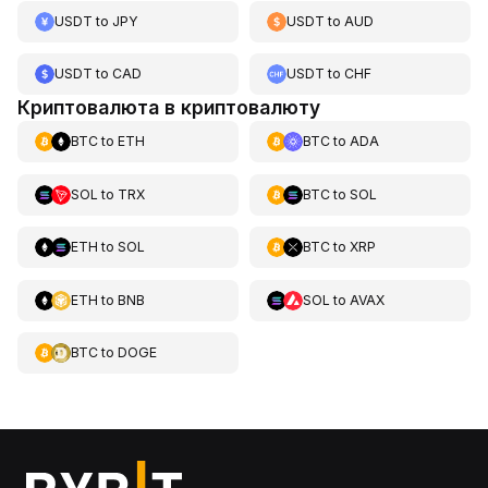
USDT
to
JPY
USDT
to
AUD
USDT
to
CAD
USDT
to
CHF
Криптовалюта в криптовалюту
BTC
to
ETH
BTC
to
ADA
SOL
to
TRX
BTC
to
SOL
ETH
to
SOL
BTC
to
XRP
ETH
to
BNB
SOL
to
AVAX
BTC
to
DOGE