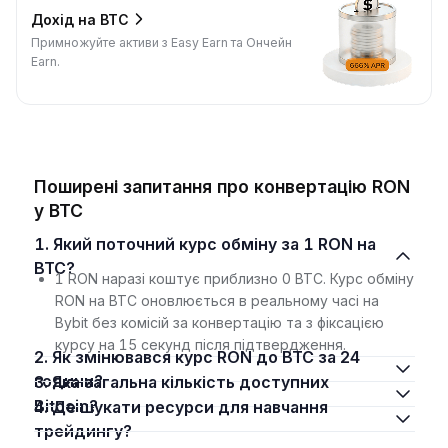
Дохід на BTC
Примножуйте активи з Easy Earn та Ончейн
Earn.
Поширені запитання про конвертацію RON
у BTC
1. Який поточний курс обміну за 1 RON на
BTC?
1 RON наразі коштує приблизно 0 BTC. Курс обміну
RON на BTC оновлюється в реальному часі на
Bybit без комісій за конвертацію та з фіксацією
курсу на 15 секунд після підтвердження.
2. Як змінювався курс RON до BTC за 24
години?
3. Яка загальна кількість доступних
Bitcoin?
4. Де шукати ресурси для навчання
трейдингу?