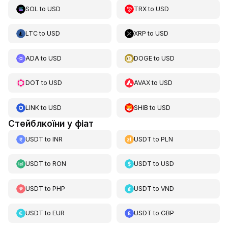
SOL
to
USD
TRX
to
USD
LTC
to
USD
XRP
to
USD
ADA
to
USD
DOGE
to
USD
DOT
to
USD
AVAX
to
USD
LINK
to
USD
SHIB
to
USD
Стейблкоїни у фіат
USDT
to
INR
USDT
to
PLN
USDT
to
RON
USDT
to
USD
USDT
to
PHP
USDT
to
VND
USDT
to
EUR
USDT
to
GBP