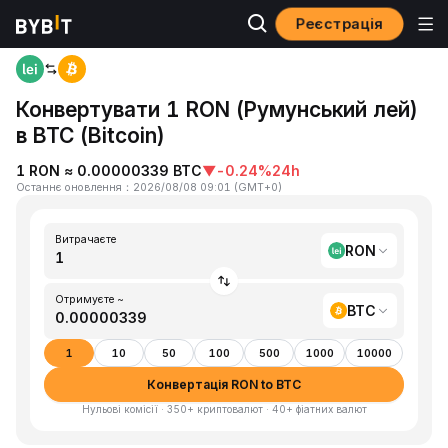
Реєстрація
Головна
RON to BTC
Конвертувати 1 RON (Румунський лей)
в BTC (Bitcoin)
1 RON ≈ 0.00000339 BTC
▼
-0.24%
24h
Останнє оновлення
：
2026/08/08 09:01
(
GMT+0
)
Витрачаєте
RON
Отримуєте ~
BTC
1
10
50
100
500
1000
10000
Конвертація RON to BTC
Нульові комісії · 350+ криптовалют · 40+ фіатних валют