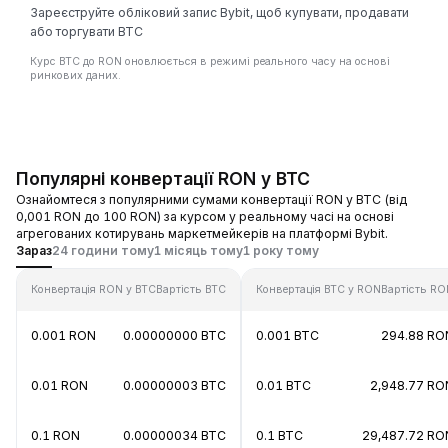
Зареєструйте обліковий запис Bybit, щоб купувати, продавати
або торгувати BTC
Курс BTC до RON оновлюється в режимі реального часу на основі
ринкових даних.
Популярні конвертації RON у BTC
Ознайомтеся з популярними сумами конвертації RON у BTC (від
0,001 RON до 100 RON) за курсом у реальному часі на основі
агрегованих котирувань маркетмейкерів на платформі Bybit.
Зараз
24 години тому
1 місяць тому
1 року тому
Конвертація RON у BTC
Вартість BTC
Конвертація BTC у RON
Вартість RO
0.001 RON
0.00000000 BTC
0.001 BTC
294.88 RO
0.01 RON
0.00000003 BTC
0.01 BTC
2,948.77 RO
0.1 RON
0.00000034 BTC
0.1 BTC
29,487.72 RO