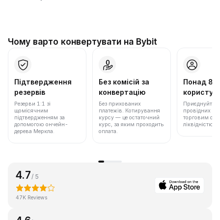
Чому варто конвертувати на Bybit
Підтвердження
Без комісій за
Понад 86
резервів
конвертацію
користува
Резерви 1:1 зі
Без прихованих
Приєднуйтеся 
щомісячним
платежів. Котирування
провідних бір
підтвердженням за
курсу — це остаточний
торговим обс
допомогою ончейн-
курс, за яким проходить
ліквідністю.
дерева Меркла.
оплата.
4.7
/ 5
47K Reviews