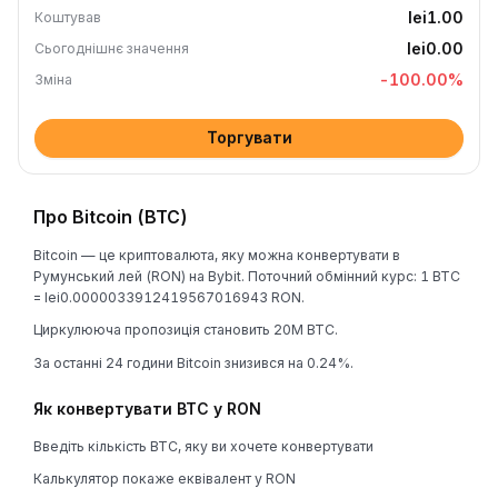
lei1.00
Коштував
lei0.00
Сьогоднішнє значення
-100.00
%
Зміна
Торгувати
Про Bitcoin (BTC)
Bitcoin — це криптовалюта, яку можна конвертувати в
Румунський лей (RON) на Bybit. Поточний обмінний курс: 1 BTC
= lei0.0000033912419567016943 RON.
Циркулююча пропозиція становить 20M BTC.
За останні 24 години Bitcoin знизився на 0.24%.
Як конвертувати BTC у RON
Введіть кількість BTC, яку ви хочете конвертувати
Калькулятор покаже еквівалент у RON