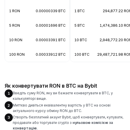
1 RON
0.00000339 BTC
1 BTC
294,877.22 RO
5 RON
0.00001696 BTC
5 BTC
1,474,386.10 RO
10 RON
0.00003391 BTC
10 BTC
2,948,772.20 RO
100 RON
0.00033912 BTC
100 BTC
29,487,721.98 RO
Як конвертувати RON в BTC на Bybit
Введіть суму RON, яку ви бажаєте конвертувати в BTC, у
1
калькуляторі вище.
Миттєво дивіться еквівалентну вартість у BTC на основі
2
актуального курсу обміну RON до BTC.
Створіть безплатний акаунт Bybit, щоб конвертувати, купувати,
3
продавати або торгувати crypto з
нульовою комісією за
конвертацію
.