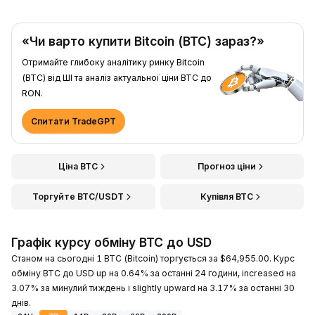
«Чи варто купити Bitcoin (BTC) зараз?»
Отримайте глибоку аналітику ринку Bitcoin
(BTC) від ШІ та аналіз актуальної ціни BTC до
RON.
Спитати TradeGPT
Ціна BTC
Прогноз ціни
Торгуйте BTC/USDT
Купівля BTC
Графік курсу обміну BTC до USD
Станом на сьогодні 1 BTC (Bitcoin) торгується за $64,955.00. Курс
обміну BTC до USD up на 0.64% за останні 24 години, increased на
3.07% за минулий тиждень і slightly upward на 3.17% за останні 30
днів.