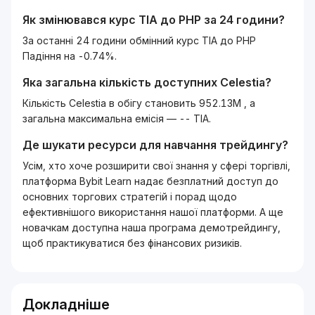
Як змінювався курс
TIA
до
PHP
за 24 години?
За останні 24 години обмінний курс TIA до PHP
Падіння на -0.74%.
Яка загальна кількість доступних
Celestia
?
Кількість Celestia в обігу становить 952.13M , а
загальна максимальна емісія — -- TIA.
Де шукати ресурси для навчання трейдингу?
Усім, хто хоче розширити свої знання у сфері торгівлі,
платформа Bybit Learn надає безплатний доступ до
основних торгових стратегій і порад щодо
ефективнішого використання нашої платформи. А ще
новачкам доступна наша програма демотрейдингу,
щоб практикуватися без фінансових ризиків.
Докладніше