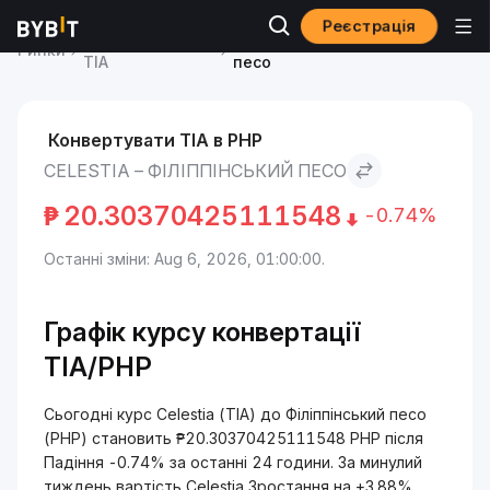
Реєстрація
Ціна Celestia
Celestia to Філіппінський
Ринки
TIA
песо
Конвертувати TIA в PHP
CELESTIA – ФІЛІППІНСЬКИЙ ПЕСО
₱
20.30370425111548
-0.74%
Останні зміни: Aug 6, 2026, 01:00:00.
Графік курсу конвертації
TIA/PHP
Сьогодні курс Celestia (TIA) до Філіппінський песо
(PHP) становить ₱20.30370425111548 PHP після
Падіння -0.74% за останні 24 години. За минулий
тиждень вартість Celestia Зростання на +3.88%.