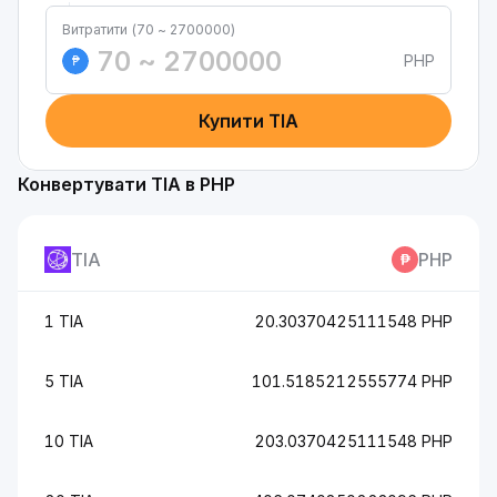
Витратити (70 ~ 2700000)
PHP
₱
Купити TIA
Конвертувати TIA в PHP
TIA
PHP
1 TIA
20.30370425111548 PHP
5 TIA
101.5185212555774 PHP
10 TIA
203.0370425111548 PHP