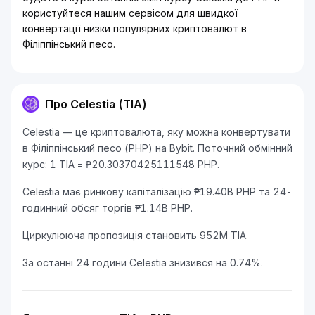
користуйтеся нашим сервісом для швидкої
конвертації низки популярних криптовалют в
Філіппінський песо.
Про Celestia (TIA)
Celestia — це криптовалюта, яку можна конвертувати
в Філіппінський песо (PHP) на Bybit. Поточний обмінний
курс: 1 TIA = ₱20.30370425111548 PHP.
Celestia має ринкову капіталізацію ₱19.40B PHP та 24-
годинний обсяг торгів ₱1.14B PHP.
Циркулююча пропозиція становить 952M TIA.
За останні 24 години Celestia знизився на 0.74%.