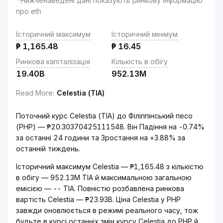
*Нижченаведені дані показують ринкову інформацію
про eth
Історичний максимум
Історичний мінімум
₱
1,165.48
₱
16.45
Ринкова капіталізація
Кількість в обігу
19.40B
952.13M
Read More
:
Celestia (TIA)
Поточний курс Celestia (TIA) до Філіппінський песо
(PHP) — ₱20.30370425111548. Він Падіння на -0.74%
за останні 24 години та Зростання на +3.88% за
останній тиждень.
Історичний максимум Celestia — ₱1,165.48 з кількістю
в обігу — 952.13M TIA й максимальною загальною
емісією — -- TIA. Повністю розбавлена ринкова
вартість Celestia — ₱23.93B. Ціна Celestia у PHP
завжди оновлюється в режимі реального часу, тож
будьте в курсі останніх змін курсу Celestia до PHP й