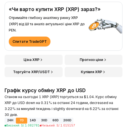
«Чи варто купити XRP (XRP) зараз?»
Отримайте глибоку аналітику ринку XRP
(XRP) від ШІ та аналіз актуальної ціни XRP до
PEN.
Спитати TradeGPT
Ціна XRP
Прогноз ціни
Торгуйте XRP/USDT
Купівля XRP
Графік курсу обміну XRP до USD
Станом на сьогодні 1 XRP (XRP) торгується за $1.04. Курс обміну
XRP до USD down на 0.31% за останні 24 години, decreased на
3.22% за минулий тиждень і slightly downward на 6.22% за останні
30 днів.
24H
7D
14D
30D
60D
200D
Високий
:
S/.
1.082781
Низький
:
S/.
1.015157