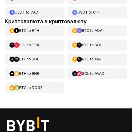
USDT
to
CAD
USDT
to
CHF
Криптовалюта в криптовалюту
BTC
to
ETH
BTC
to
ADA
SOL
to
TRX
BTC
to
SOL
ETH
to
SOL
BTC
to
XRP
ETH
to
BNB
SOL
to
AVAX
BTC
to
DOGE