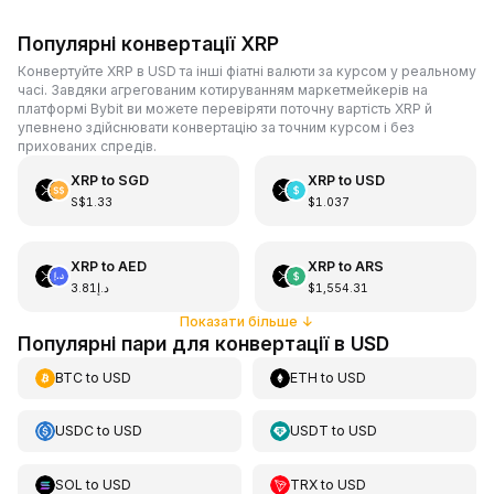
Популярні конвертації XRP
Конвертуйте XRP в USD та інші фіатні валюти за курсом у реальному
часі. Завдяки агрегованим котируванням маркетмейкерів на
платформі Bybit ви можете перевіряти поточну вартість XRP й
упевнено здійснювати конвертацію за точним курсом і без
прихованих спредів.
XRP
to
SGD
XRP
to
USD
S$1.33
$1.037
XRP
to
AED
XRP
to
ARS
د.إ3.81
$1,554.31
Показати більше
↓
Популярні пари для конвертації в USD
BTC
to
USD
ETH
to
USD
USDC
to
USD
USDT
to
USD
SOL
to
USD
TRX
to
USD