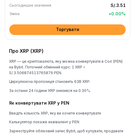
S/.3.51
Сьогоднішнє значення
+
0.00
%
Зміна
Торгувати
Про XRP (XRP)
XRP — це криптовалюта, яку можна конвертувати в Сол (PEN)
на Bybit. Поточний обмінний курс: 1 XRP =
S/.3.506874513765879 PEN.
Циркулююча пропозиція становить 63B XRP.
За останні 24 години XRP знизився на 0.30%.
Як конвертувати XRP у PEN
Введіть кількість XRP, яку ви хочете конвертувати
Калькулятор покаже еквівалент у PEN
Зареєструйте обліковий запис Bybit, щоб купувати, продавати