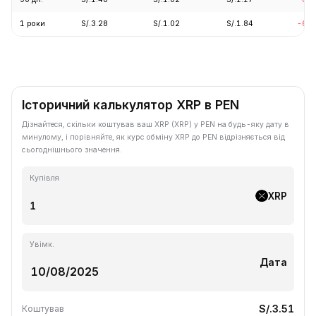
1 роки
S/.3.28
S/.1.02
S/.1.84
-68.
Історичний калькулятор XRP в PEN
Дізнайтеся, скільки коштував ваш XRP (XRP) у PEN на будь-яку дату в
минулому, і порівняйте, як курс обміну XRP до PEN відрізняється від
сьогоднішнього значення.
Купівля
XRP
Увімк.
Дата
S/.3.51
Коштував