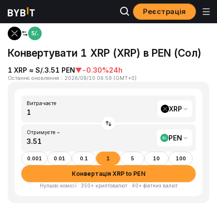
Реєстрація
Головна
XRP to PEN
Конвертувати 1 XRP (XRP) в PEN (Сол)
1 XRP ≈ S/.3.51 PEN
▼
-0.30%
24h
Останнє оновлення
：
2026/08/10 06:59
(
GMT+0
)
Витрачаєте
XRP
Отримуєте ~
PEN
0.001
0.01
0.1
1
5
10
100
Конвертація XRP to PEN
Нульові комісії · 350+ криптовалют · 40+ фіатних валют