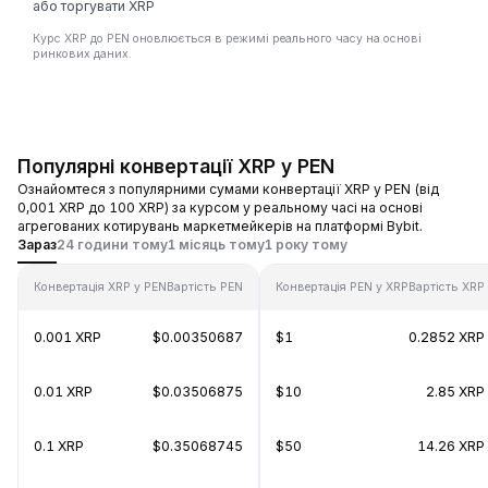
або торгувати XRP
Курс XRP до PEN оновлюється в режимі реального часу на основі
ринкових даних.
Популярні конвертації XRP у PEN
Ознайомтеся з популярними сумами конвертації XRP у PEN (від
0,001 XRP до 100 XRP) за курсом у реальному часі на основі
агрегованих котирувань маркетмейкерів на платформі Bybit.
Зараз
24 години тому
1 місяць тому
1 року тому
Конвертація XRP у PEN
Вартість PEN
Конвертація PEN у XRP
Вартість XRP
0.001 XRP
$0.00350687
$1
0.2852 XRP
0.01 XRP
$0.03506875
$10
2.85 XRP
0.1 XRP
$0.35068745
$50
14.26 XRP