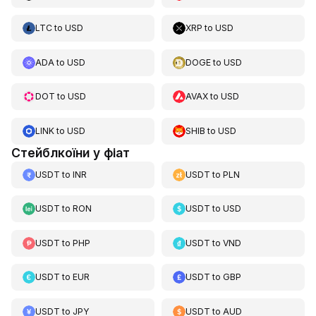
LTC
to
USD
XRP
to
USD
ADA
to
USD
DOGE
to
USD
DOT
to
USD
AVAX
to
USD
LINK
to
USD
SHIB
to
USD
Стейблкоїни у фіат
USDT
to
INR
USDT
to
PLN
USDT
to
RON
USDT
to
USD
USDT
to
PHP
USDT
to
VND
USDT
to
EUR
USDT
to
GBP
USDT
to
JPY
USDT
to
AUD