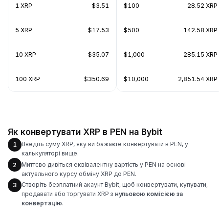
1 XRP
$3.51
$100
28.52 XRP
5 XRP
$17.53
$500
142.58 XRP
10 XRP
$35.07
$1,000
285.15 XRP
100 XRP
$350.69
$10,000
2,851.54 XRP
Як конвертувати XRP в PEN на Bybit
Введіть суму XRP, яку ви бажаєте конвертувати в PEN, у
1
калькуляторі вище.
Миттєво дивіться еквівалентну вартість у PEN на основі
2
актуального курсу обміну XRP до PEN.
Створіть безплатний акаунт Bybit, щоб конвертувати, купувати,
3
продавати або торгувати XRP з
нульовою комісією за
конвертацію
.