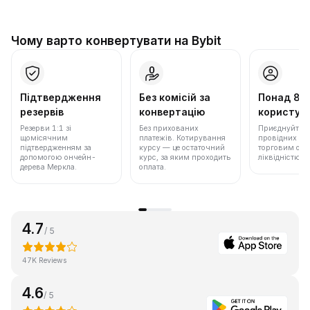
Чому варто конвертувати на Bybit
Підтвердження
Без комісій за
Понад 86
резервів
конвертацію
користува
Резерви 1:1 зі
Без прихованих
Приєднуйтеся 
щомісячним
платежів. Котирування
провідних бір
підтвердженням за
курсу — це остаточний
торговим обс
допомогою ончейн-
курс, за яким проходить
ліквідністю.
дерева Меркла.
оплата.
4.7
/ 5
47K Reviews
4.6
/ 5