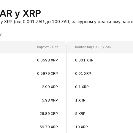
ZAR у XRP
у XRP (від 0,001 ZAR до 100 ZAR) за курсом у реальному часі 
у
Вартість XRP
Конвертація XRP у ZAR
0.0598 XRP
0.001 XRP
0.5979 XRP
0.01 XRP
2.99 XRP
0.1 XRP
5.98 XRP
1 XRP
29.89 XRP
5 XRP
59.79 XRP
10 XRP