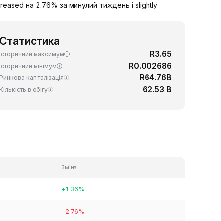
eased на 2.76% за минулий тиждень і slightly
Статистика
R3.65
Історичний максимум
R0.002686
Історичний мінімум
R64.76B
Ринкова капіталізація
62.53 B
Кількість в обігу
Зміна
+1.36%
-2.76%