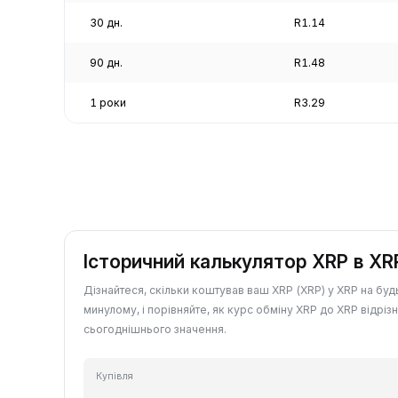
30 дн.
R1.14
90 дн.
R1.48
1 роки
R3.29
Історичний калькулятор XRP в XR
Дізнайтеся, скільки коштував ваш XRP (XRP) у XRP на буд
минулому, і порівняйте, як курс обміну XRP до XRP відрізн
сьогоднішнього значення.
Купівля