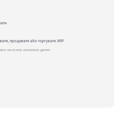
вати
вати, продавати або торгувати XRP
асу на основі ринкових даних.