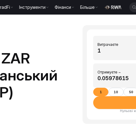
radFi
Інструменти
Фінанси
Більше
Витрачаєте
 ZAR
канський
Отримуєте ~
P)
1
10
50
Нульові к