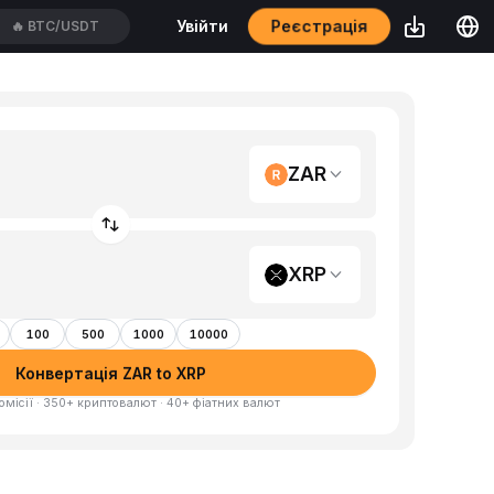
Реєстрація
Увійти
🔥
ETH/USDT
ZAR
XRP
100
500
1000
10000
Конвертація ZAR to XRP
омісії · 350+ криптовалют · 40+ фіатних валют