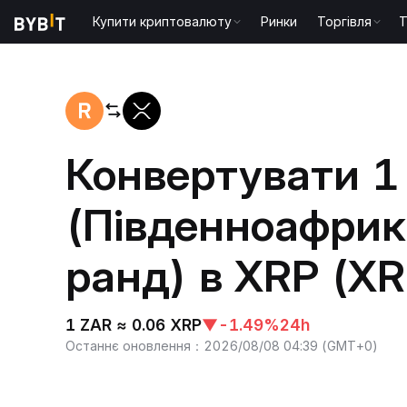
Купити криптовалюту
Ринки
Торгівля
T
Головна
ZAR to XRP
Конвертувати 1
(Південноафри
ранд) в XRP (XR
1 ZAR ≈ 0.06 XRP
▼
-1.49%
24h
Останнє оновлення
：
2026/08/08 04:39
(
GMT+0
)