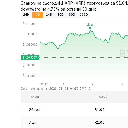
Станом на сьогодні 1 XRP (XRP) торгується за $1.04.
downward на 4.73% за останні 30 днів.
24H
7D
14D
30D
60D
200D
Останнє оновлення: 2026-08-08, 04:39 GMT+0
Період
Високий
24 год
R1.04
7 дн.
R1.09