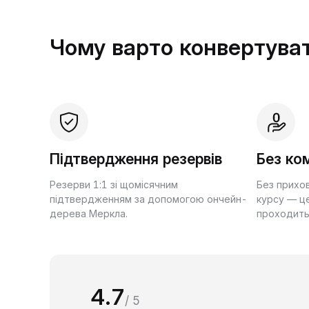
Чому варто конвертуват
Підтвердження резервів
Без ком
Резерви 1:1 зі щомісячним
Без прихо
підтвердженням за допомогою ончейн-
курсу — це
дерева Меркла.
проходить
4.7
/ 5