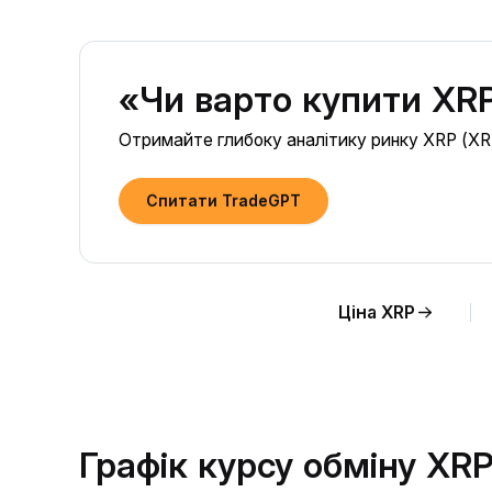
«Чи варто купити XRP
Отримайте глибоку аналітику ринку XRP (XRP)
Спитати TradeGPT
Ціна XRP
Графік курсу обміну XR