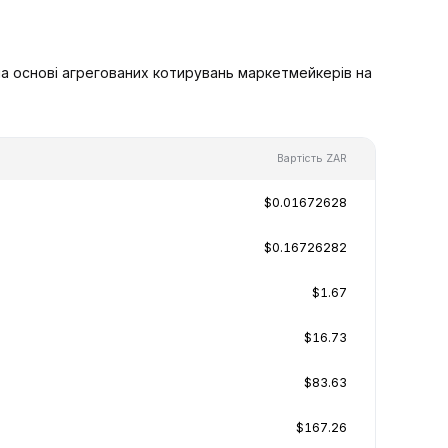
на основі агрегованих котирувань маркетмейкерів на
Вартість ZAR
$0.01672628
$0.16726282
$1.67
$16.73
$83.63
$167.26