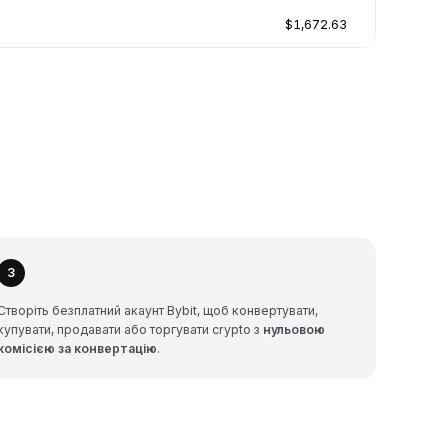
$1,672.63
3
Створіть безплатний акаунт Bybit, щоб конвертувати,
купувати, продавати або торгувати crypto з
нульовою
комісією за конвертацію
.