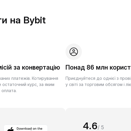
и на Bybit
ісій за конвертацію
Понад 86 млн корист
ваних платежів. Котирування
Приєднуйтеся до однієї з пров
 остаточний курс, за яким
у світі за торговим обсягом і лі
 оплата.
4.6
/ 5