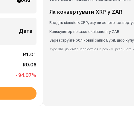
Як конвертувати XRP у ZAR
Введіть кількість XRP, яку ви хочете конверту
Дата
Калькулятор покаже еквівалент у ZAR
Зареєструйте обліковий запис Bybit, щоб купу
Курс XRP до ZAR оновлюється в режимі реального ч
R1.01
R0.06
-94.07
%