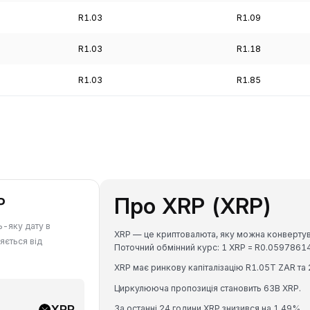
R1.03
R1.09
R1.03
R1.18
R1.03
R1.85
Про XRP (XRP)
P
ь-яку дату в
XRP — це криптовалюта, яку можна конвертува
яється від
Поточний обмінний курс: 1 XRP = R0.059786
XRP має ринкову капіталізацію R1.05T ZAR та
Циркулююча пропозиція становить 63B XRP.
XRP
За останні 24 години XRP знизився на 1.49%.