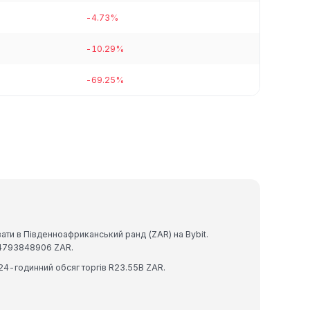
-4.73%
-10.29%
-69.25%
ти в Південноафриканський ранд (ZAR) на Bybit.
14793848906 ZAR.
 24-годинний обсяг торгів R23.55B ZAR.