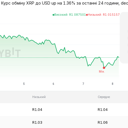
 Курс обміну XRP до USD up на 1.36% за останні 24 години, decr
Високий
:
R
1.087501
Низький
:
R
1.015157
Низький
Середнє
R1.04
R1.04
R1.03
R1.06