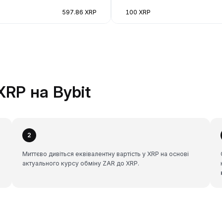
597.86 XRP
100 XRP
XRP на Bybit
2
Миттєво дивіться еквівалентну вартість у XRP на основі
актуального курсу обміну ZAR до XRP.