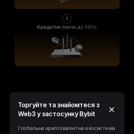
3
Кредитне плече до 500х
Широкі можливості вже
поруч
Торгуйте та знайомтеся з
Web3 у застосунку Bybit
Глобальна криптовалютна екосистема