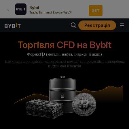
Bybit
GET
Trade, Earn and Explore Web3!
Реєстрація
Торгівля CFD на Bybit
Форекс
FD (метали, нафта, індекси й акції)
Найкраща ліквідність, конкурентні комісії та професійна цілодобова
підтримка клієнтів