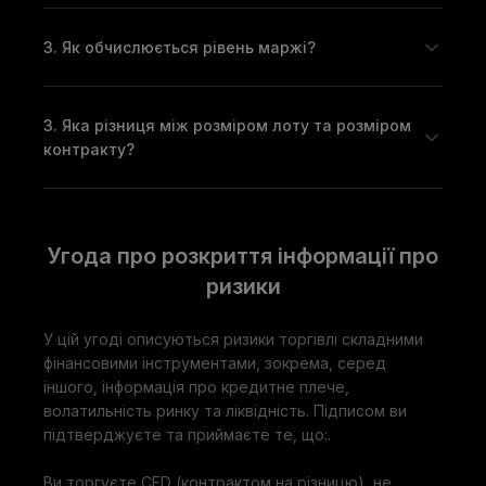
З. Як обчислюється рівень маржі?
З. Яка різниця між розміром лоту та розміром
контракту?
Угода про розкриття інформації про
ризики
У цій угоді описуються ризики торгівлі складними
фінансовими інструментами, зокрема, серед
іншого, інформація про кредитне плече,
волатильність ринку та ліквідність. Підписом ви
підтверджуєте та приймаєте те, що:.
Ви торгуєте CFD (контрактом на різницю), не