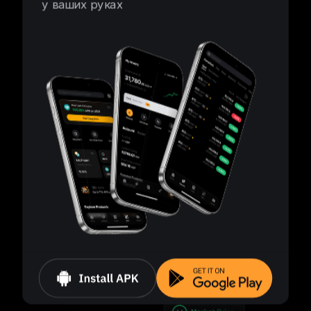
у ваших руках
Інтелектуальний контроль ризиків
Ліквідація починається, коли рівень маржі падає
до 50%.
Незалежне керування позиціями
Керування кожною позицією здійснюється
окремо, навіть для одного активу.