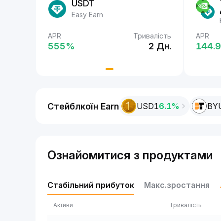
USDT
Easy Earn
валість
APR
Тривалість
APR
APR
2 Дн.
555‎%
2 Дн.
555‎
144.9
Стейблкоїн Earn
USD1
6.1%
BY
Ознайомитися з продуктами
Стабільний прибуток
Макс.зростання
Активи
Тривалість