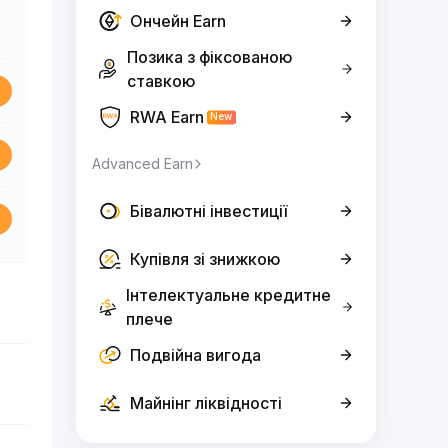
Ончейн Earn
Позика з фіксованою
ставкою
RWA Earn
New
Advanced Earn
Бівалютні інвестиції
Купівля зі знижкою
Інтелектуальне кредитне
плече
Подвійна вигода
Майнінг ліквідності