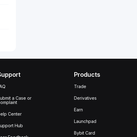
Support
Products
FAQ
Trade
ubmit a Case or
Derivatives
omplaint
Earn
elp Center
Launchpad
upport Hub
Bybit Card