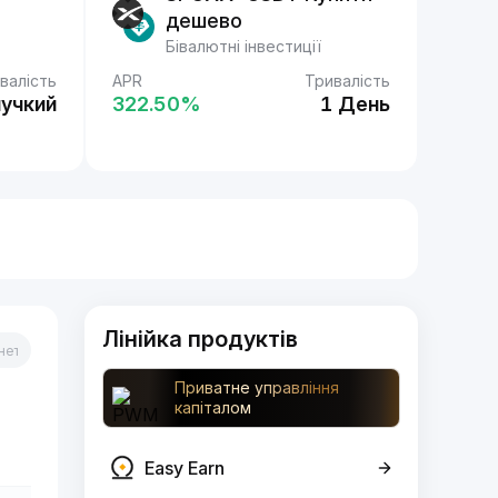
дешево
Бівалютні інвестиції
валість
APR
Тривалість
нучкий
322.50‎%
1 День
Лінійка продуктів
Приватне управління
капіталом
Easy Earn