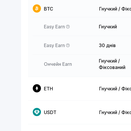
BTC
Гнучкий / Фік
Easy Earn
Гнучкий
Easy Earn
30 днів
Гнучкий /
Ончейн Earn
Фіксований
ETH
Гнучкий / Фік
USDT
Гнучкий / Фік