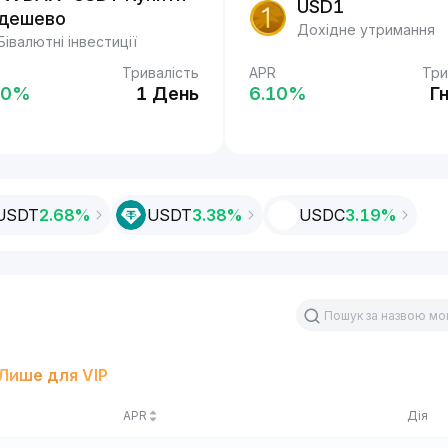
USDT
USD1
дешево
Easy Earn
Дохідне утримання
Бівалютні інвестиції
Тривалість
Тривалість
APR
Три
%
0‎%
1 День
2 Дн.
6.10‎%
Г
USDT
2.68%
USDT
3.38‎%
USDC
3.19‎%
Лише для VIP
APR
Дія