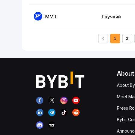
MMT
Гнучкий
1
2
About
About By
Meet Man
Press R
Bybit Co
Announc