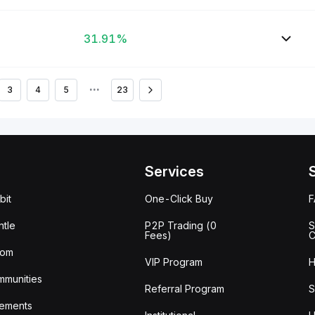
31.91%
3
4
5
•••
23
Services
bit
One-Click Buy
tle
P2P Trading (0
S
Fees)
C
oom
VIP Program
H
mmunities
Referral Program
S
ements