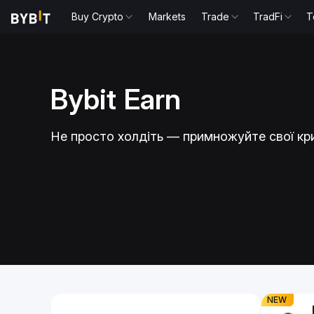
Buy Crypto
Markets
Trade
TradFi
T
Bybit Earn
USDe, щоб
Утримуйт
Не просто холдіть — примножуйте свої кр
PR до 4%!
3.40% A
вою й отримуйте
Нарощуйте нак
парах USDtb
Slide 1 of 1
NEW