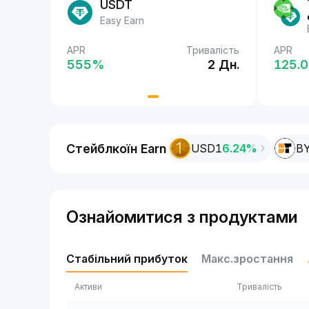
USDT
Easy Earn
валість
APR
Тривалість
APR
APR
2 Дн.
555‎%
2 Дн.
555‎
125.0
Стейблкоїн Earn
USD1
6.24%
B
Ознайомитися з продуктами
Стабільний прибуток
Макс.зростання
Активи
Тривалість