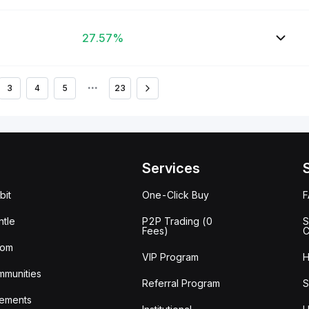
27.57%
3
4
5
•••
23
Services
bit
One-Click Buy
tle
P2P Trading (0
S
Fees)
C
oom
VIP Program
H
mmunities
Referral Program
S
ements