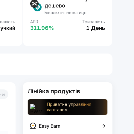
дешево
Бівалютні інвестиції
валість
APR
Тривалість
нучкий
311.96‎%
1 День
Лінійка продуктів
Приватне управління
капіталом
Easy Earn