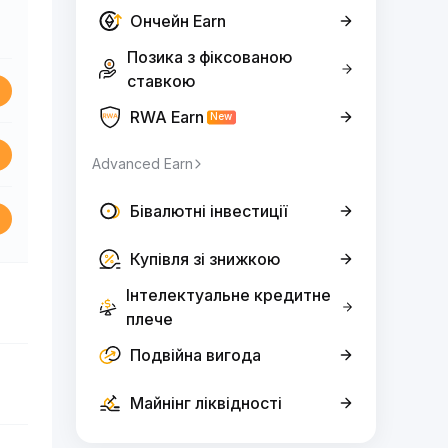
Ончейн Earn
Позика з фіксованою
ставкою
RWA Earn
New
Advanced Earn
Бівалютні інвестиції
Купівля зі знижкою
Інтелектуальне кредитне
плече
Подвійна вигода
Майнінг ліквідності