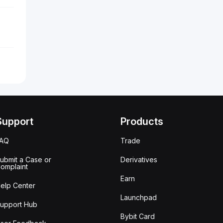
Support
Products
FAQ
Trade
ubmit a Case or
Derivatives
omplaint
Earn
elp Center
Launchpad
upport Hub
Bybit Card