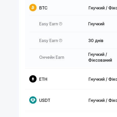
BTC
Гнучкий / Фік
Easy Earn
Гнучкий
Easy Earn
30 днів
Гнучкий /
Ончейн Earn
Фіксований
ETH
Гнучкий / Фік
USDT
Гнучкий / Фік