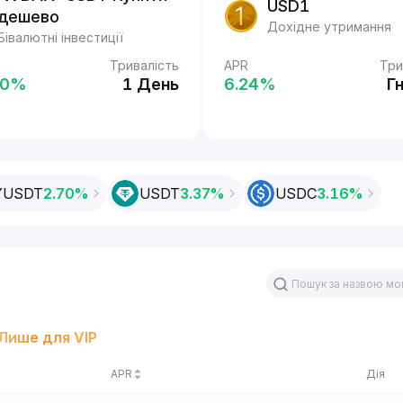
USDT
USD1
дешево
Easy Earn
Дохідне утримання
Бівалютні інвестиції
Тривалість
Тривалість
APR
Три
%
0‎%
1 День
2 Дн.
6.24‎%
Г
YUSDT
2.70%
USDT
3.37‎%
USDC
3.16‎%
Лише для VIP
APR
Дія