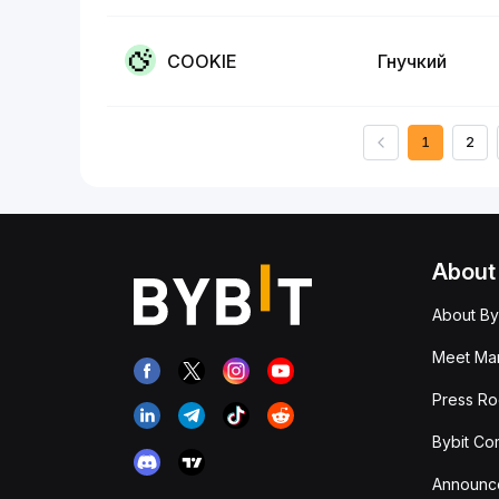
COOKIE
Гнучкий
1
2
About
About By
Meet Man
Press R
Bybit Co
Announc