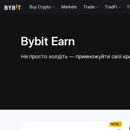
Buy Crypto
Markets
Trade
TradFi
T
Bybit Earn
USDe, щоб
Утримуйт
Не просто холдіть — примножуйте свої кр
PR до 4%!
3.40% A
вою й отримуйте
Нарощуйте нак
парах USDtb
Slide 1 of 1
NEW