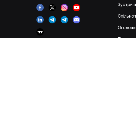
Зустріча
Спільнот
Оголош
Попере
про риз
Канал д
інформу
Careers
Акаунт 
мусульм
Огляд ко
трансак
© 2