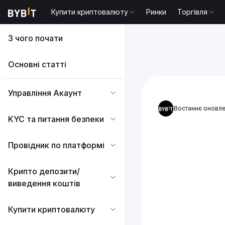
Купити криптовалюту
Ринки
Торгівля
З чого почати
Основні статті
Управління Акаунт
Востаннє оновле
KYC та питання безпеки
Провідник по платформі
Крипто депозити/
виведення коштів
Купити криптовалюту