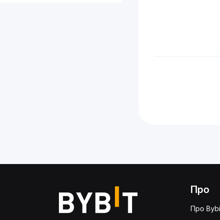
Про
Про Bybi