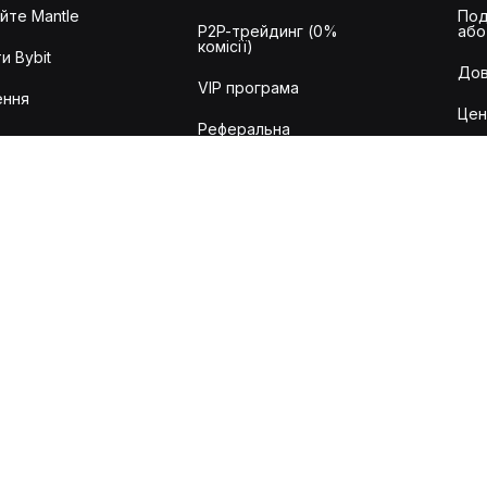
йте Mantle
Под
P2P-трейдинг (0%
або
комісії)
и Bybit
Дов
VIP програма
ення
Цен
Реферальна
дження
програма
ики
Від
Інституційні
ля
Bybi
послуги
вання
Тор
Заявка на лістинг
API
Заявка на проєкт
для
RWA
ан
Пер
авт
Податковий API
місій і
цій
Аудит
018-2026 Bybit.com. Усі права захищені.
Умови використання
|
Умови конфіденційн