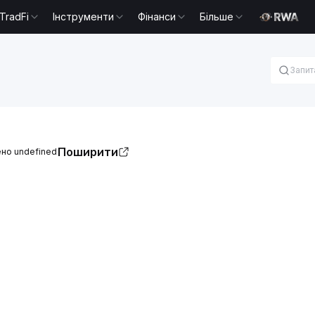
TradFi
Інструменти
Фінанси
Більше
Поширити
но undefined