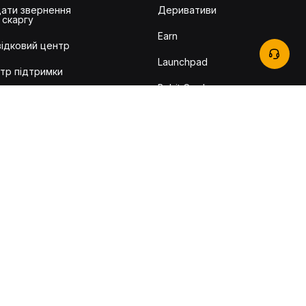
ати звернення
Деривативи
 скаргу
Earn
ідковий центр
Launchpad
тр підтримки
Bybit Card
гуки користувачів
TradingView
t Learn
гові комісії
евірка
ентичності
ості