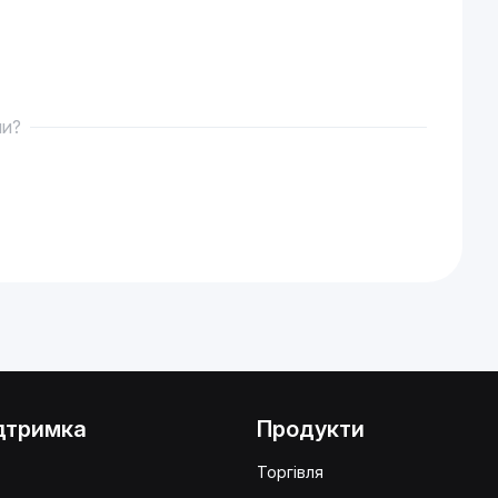
ми?
дтримка
Продукти
Q
Торгівля