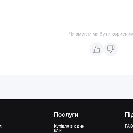
Чи змогли ми бути корисни
Послуги
Пі
t
Купівля в один
FA
клік