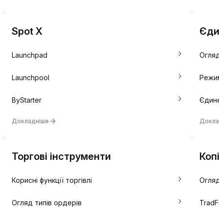
Spot X
Єди
Launchpad
Огляд
Launchpool
Режим
ByStarter
Єдине
Докладніше
Докла
Торгові інструменти
Коп
Корисні функції торгівлі
Огляд
Огляд типів ордерів
TradF