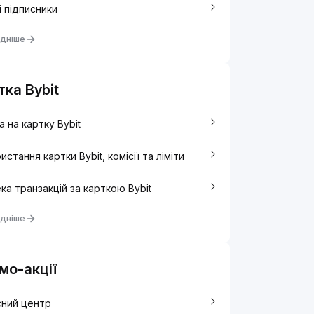
i підписники
дніше
тка Bybit
а на картку Bybit
истання картки Bybit, комісії та ліміти
ка транзакцій за карткою Bybit
дніше
мо-акції
сний центр