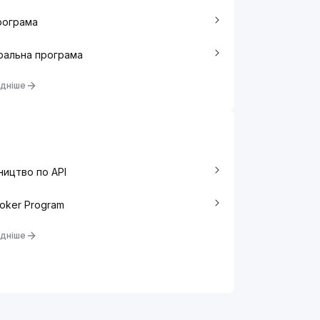
рограма
ральна програма
дніше
ництво по API
roker Program
дніше