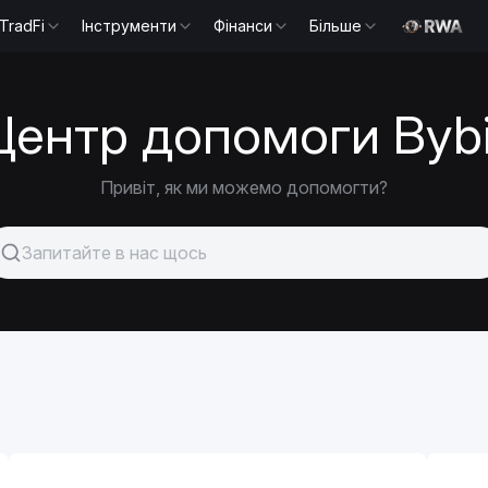
TradFi
Інструменти
Фінанси
Більше
Центр допомоги Bybi
Привіт, як ми можемо допомогти?