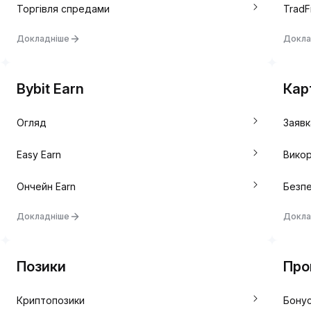
Торгівля спредами
TradF
Докладніше
Докла
Bybit Earn
Кар
Огляд
Заявк
Easy Earn
Викор
Ончейн Earn
Безпе
Докладніше
Докла
Позики
Про
Криптопозики
Бону