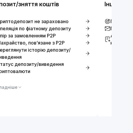
позит/зняття коштів
Інші
риптодепозит не зараховано
Перевірит
пеляція по фіатному депозиту
Повідоми
пір за замовленням P2P
Апеляція
ахрайство, пов’язане з P2P
кампанії
ереглянути історію депозиту/
иведення
татус депозиту/виведення
риптовалюти
ладніше