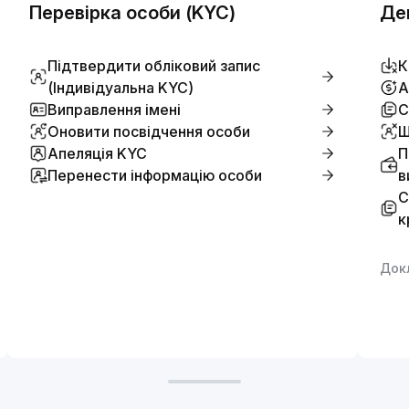
Перевірка особи (KYC)
Де
Підтвердити обліковий запис
К
(Індивідуальна KYC)
А
Виправлення імені
С
Оновити посвідчення особи
Ш
Апеляція KYC
П
Перенести інформацію особи
в
С
к
Док