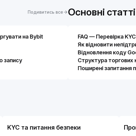
Основні статті
Подивитись все
ргувати на Bybit
FAQ — Перевірка KYC 
Як відновити непідт
Відновлення коду Goo
о запису
Структура торгових к
Поширені запитання 
KYC та питання безпеки
Про