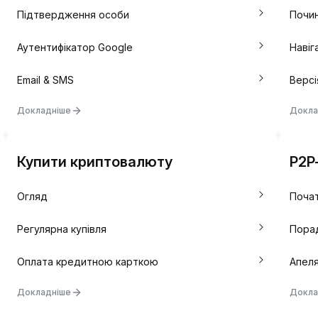
Підтвердження особи
Почи
Аутентифікатор Google
Навіг
Email & SMS
Версі
Докладніше
Докла
Купити криптовалюту
P2P
Огляд
Почат
Регулярна купівля
Пора
Оплата кредитною карткою
Апеля
Докладніше
Докла