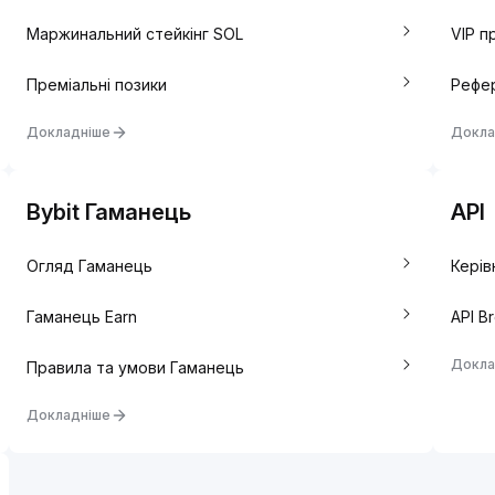
Маржинальний стейкінг SOL
VIP п
Преміальні позики
Рефе
Докладніше
Докла
Bybit Гаманець
API
Огляд Гаманець
Керів
Гаманець Earn
API B
Докла
Правила та умови Гаманець
Докладніше