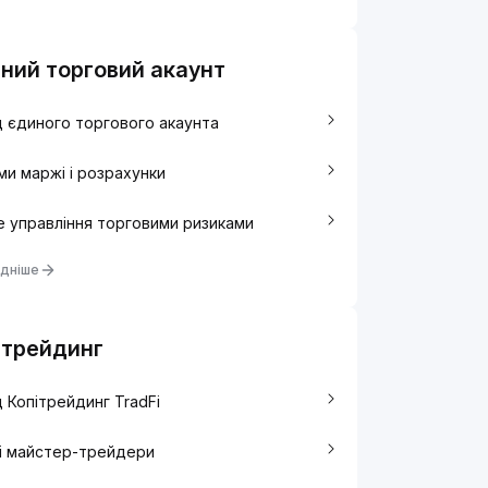
ний торговий акаунт
 єдиного торгового акаунта
и маржі і розрахунки
 управління торговими ризиками
дніше
ітрейдинг
 Копітрейдинг TradFi
i майстер-трейдери