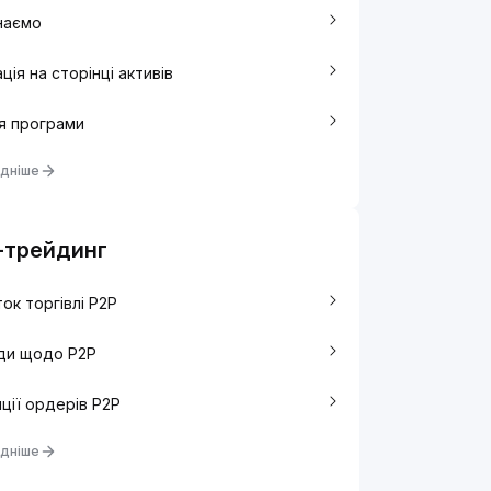
наємо
ація на сторінці активів
я програми
дніше
-трейдинг
ок торгівлі P2P
ди щодо P2P
ції ордерів P2P
дніше