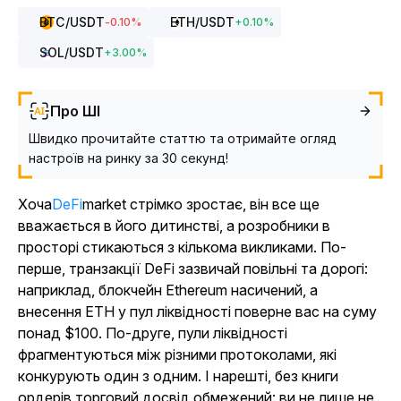
BTC
/USDT
ETH
/USDT
-0.10
%
+
0.10
%
SOL
/USDT
+
3.00
%
Про ШІ
Швидко прочитайте статтю та отримайте огляд
настроїв на ринку за 30 секунд!
Хоча
DeFi
market стрімко зростає, він все ще
вважається в його дитинстві, а розробники в
просторі стикаються з кількома викликами. По-
перше, транзакції DeFi зазвичай повільні та дорогі:
наприклад, блокчейн Ethereum насичений, а
внесення ETH у пул ліквідності поверне вас на суму
понад $100. По-друге, пули ліквідності
фрагментуються між різними протоколами, які
конкурують один з одним. І нарешті, без книги
ордерів торговий досвід обмежений: ви не лише не