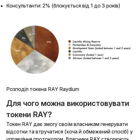
Консультанти: 2% (блокується від 1 до 3 років)
Розподіл токена RAY Raydium
Для чого можна використовувати
токени RAY?
Токен RAY дає змогу своїм власникам генерувати
відсотки та втручатися (хоча й обмежений спосіб) у
управління протоколом. Власники RAY створюють