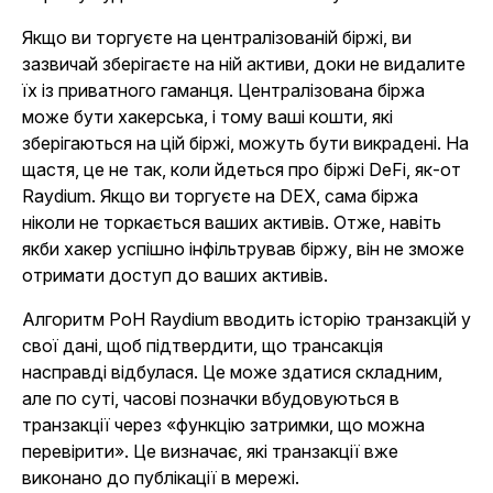
Якщо ви торгуєте на централізованій біржі, ви
зазвичай зберігаєте на ній активи, доки не видалите
їх із приватного гаманця. Централізована біржа
може бути хакерська, і тому ваші кошти, які
зберігаються на цій біржі, можуть бути викрадені. На
щастя, це не так, коли йдеться про біржі DeFi, як-от
Raydium. Якщо ви торгуєте на DEX, сама біржа
ніколи не торкається ваших активів. Отже, навіть
якби хакер успішно інфільтрував біржу, він не зможе
отримати доступ до ваших активів.
Алгоритм PoH Raydium вводить історію транзакцій у
свої дані, щоб підтвердити, що трансакція
насправді відбулася. Це може здатися складним,
але по суті, часові позначки вбудовуються в
транзакції через «функцію затримки, що можна
перевірити». Це визначає, які транзакції вже
виконано до публікації в мережі.