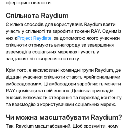
сфері криптовалюти.
Спільнота Raydium
Є кілька способів для користувачів Raydium взяти
участь у спільноті та заробити токени RAY. Одним із
них є
Project Raydiate
, за допомогою якого учасники
спільноти отримують винагороду за завершення
взаємодії в соціальних мережах і участь у
завданнях зі створення контенту.
Крім того, є ексклюзивні командні групи Raydium, де
віддані учасники спільноти стають «рейгіональними
амбасадорами». Ці амбасадори заробляють монети
RAY щомісяця за свій внесок. Декілька прикладів
внесків включають створення та переклад контенту
та взаємодію з користувачами соціальних мереж.
Чи можна масштабувати Raydium?
Так, Raydium масштабований. Щоб зрозуміти, чому