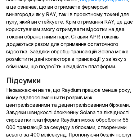
а це означає, що ви отримаєте фермерські
винагороди як у RAY, так і в проєктному токені для
пулу, який ви стейкуєте. Крім отримання RAY, це дає
користувачам змогу отримувати відсотки на два
токени обраної ними пари. Ставки APR токенів
додаються разом для отримання остаточного
відсотка. Завдяки обробці трансакцій Solana може
розмістити дані колектора в трансакції у зв’язку з
обмінами, що подвоїть швидкість платформи.
Підсумки
Незважаючи на те, що Raydium працює менше року,
йому вдалося зменшити розрив між
централізованими та децентралізованими біржами.
Завдяки швидкості блокчейну Solana та ліквідності
сироватки платформа Raydium може обробляти 65
000 транзакцій за секунду з блоками, створеними
всього за 400 мілісекунд. Пропонуючи безліч послуг