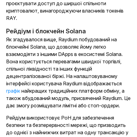
проєктувати доступ до ширшої спільноти
криптовалют, винагороджуючи власників токенів
RAY.
Рейдіум і блокчейн Solana
Як згадувалося вище, Raydium побудований на
блокчейні Solana, що дозволяє йому легко
взаємодіяти з іншими DApps в екосистемі Solana.
Вона користується перевагами швидкої торгівлі,
спільної ліквідності та інших функцій
децентралізованої біржі. На налаштовуваному
інтерфейсі користувача Raydium відображається
графік
найкращих традиційних платформ обміну, а
також вбудований модуль, присвячений Raydium. Це
дає змогу розміщувати лімітні або стоп-ордери.
Рейдіум використовує PoH для забезпечення
безпеки та безперервності мережі, що призводить
до однієї з найнижчих витрат на одну трансакцію у