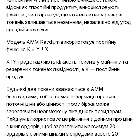
відомі як «постійні продукти», використовують
функцію, яка гарантує, що кожен актив у резерві
токенів залишається незмінним, незалежно від угод,
що здійснюються.
Модель AMM Raydium використовує постійну
функцію K = Y * X.
X і Y представляють кількість токенів у майнінгу та
резервних токенах ліквідності, а K — постійний
продукт.
Будь-які два токени вважаються в AMM
безглуздими, тобто немає інформації про їхні
поточні ціни або цінності, тому біржа може
забезпечити необмежену ліквідність трейдерам.
Рейдіум використовує це рівняння з даними про ціни
з книг ордерів, щоб забезпечити максимум 20
ордерів з різними цінами з спредами всього 20