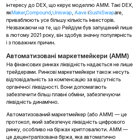
інтересу до DEX, що керує моделлю AMM. Такі DEX,
як
Maker
,
Compound
,
Uniswap
,
Aave
і
SushiSwap
are,
приваблюють усе більшу кількість інвесторів.
Незважаючи на те, що Рейдіум був запущений лише
в лютому 2021 року, він здобув значну популярність
і з поважних причин.
Автоматизовані маркетмейкери (AMM)
На фінансових ринках ліквідність надається не лише
трейдерами. Ринкові маркетмейкери також несуть
відповідальність за компенсацію за відсутність
органічної ліквідності. Вони допомагають
забезпечити більш плавні обміни, забезпечуючи
ліквідність динамічно.
Автоматизований маркетмейкер (або AMM) — це
протокол, який забезпечує ліквідність цифрового
ринку, особливо на біржах криптовалюти. AMM —
це децентралізована біржа, яка автоматично