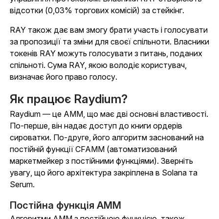
відсотки (0,03% торгових комісій) за стейкінг.
RAY також дає вам змогу брати участь і голосувати
за пропозиції та зміни для своєї спільноти. Власники
токенів RAY можуть голосувати з питань, поданих
спільноті. Сума RAY, якою володіє користувач,
визначає його право голосу.
Як працює Raydium?
Raydium — це AMM, що має дві основні властивості.
По-перше, він надає доступ до книги ордерів
сироватки. По-друге, його алгоритм заснований на
постійній функції CFAMM (автоматизований
маркетмейкер з постійними функціями). Зверніть
увагу, що його архітектура закріплена в Solana та
Serum.
Постійна функція AMM
Алгоритми AMM з постійною функцією, також