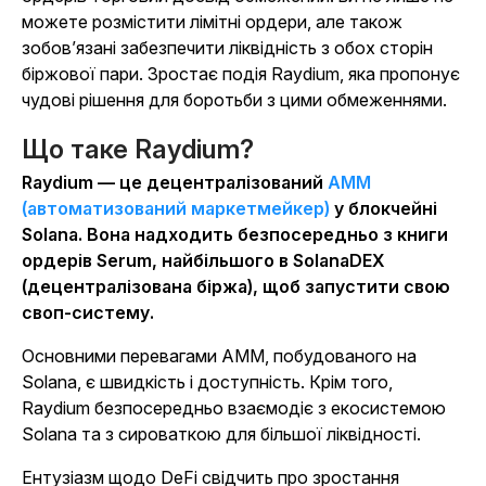
можете розмістити лімітні ордери, але також
зобов’язані забезпечити ліквідність з обох сторін
біржової пари. Зростає подія Raydium, яка пропонує
чудові рішення для боротьби з цими обмеженнями.
Що таке Raydium?
Raydium — це децентралізований
AMM
(автоматизований маркетмейкер)
у блокчейні
Solana. Вона надходить безпосередньо з книги
ордерів Serum, найбільшого в SolanaDEX
(децентралізована біржа), щоб запустити свою
своп-систему.
Основними перевагами AMM, побудованого на
Solana, є швидкість і доступність. Крім того,
Raydium безпосередньо взаємодіє з екосистемою
Solana та з сироваткою для більшої ліквідності.
Ентузіазм щодо DeFi свідчить про зростання