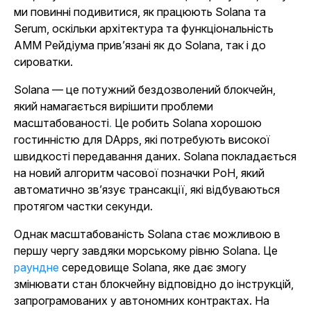
ми повинні подивитися, як працюють Solana та
Serum, оскільки архітектура та функціональність
AMM Рейдіума прив’язані як до Solana, так і до
сироватки.
Solana — це потужний бездозволений блокчейн,
який намагається вирішити проблеми
масштабованості
.
Це робить Solana хорошою
гостинністю для DApps, які потребують високої
швидкості передавання даних. Solana покладається
на новий алгоритм часової позначки PoH, який
автоматично зв’язує трансакції, які відбуваються
протягом частки секунди.
Однак масштабованість Solana стає можливою в
першу чергу завдяки морському рівню Solana. Це
раундне
середовище Solana, яке дає змогу
змінювати стан блокчейну відповідно до інструкцій,
запрограмованих у автономних контрактах. На