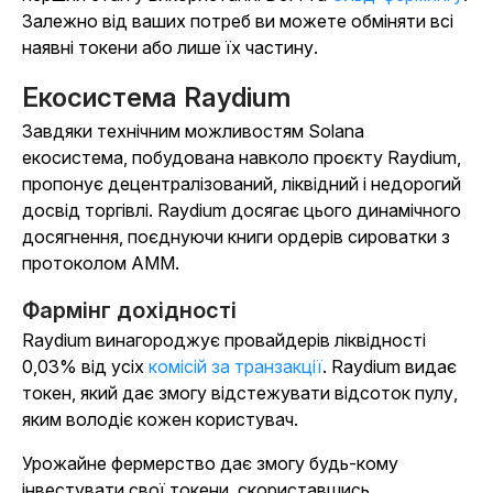
Залежно від ваших потреб ви можете обміняти всі
наявні токени або лише їх частину.
Екосистема Raydium
Завдяки технічним можливостям Solana
екосистема, побудована навколо проєкту Raydium,
пропонує децентралізований, ліквідний і недорогий
досвід торгівлі. Raydium досягає цього динамічного
досягнення, поєднуючи книги ордерів сироватки з
протоколом AMM.
Фармінг дохідності
Raydium винагороджує провайдерів ліквідності
0,03% від усіх
комісій за транзакції
. Raydium видає
токен, який дає змогу відстежувати відсоток пулу,
яким володіє кожен користувач.
Урожайне фермерство дає змогу будь-кому
інвестувати свої токени, скориставшись