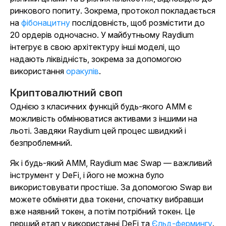
ринкового попиту. Зокрема, протокол покладається
на
фібонацитну
послідовність, щоб розмістити до
20 ордерів одночасно. У майбутньому Raydium
інтегрує в свою архітектуру інші моделі, що
надають ліквідність, зокрема за допомогою
використання
оракулів
.
Криптовалютний своп
Однією з класичних функцій будь-якого AMM є
можливість обмінюватися активами з іншими на
льоті. Завдяки Raydium цей процес швидкий і
безпроблемний.
Як і будь-який AMM, Raydium має Swap — важливий
інструмент у DeFi, і його не можна було
використовувати простіше. За допомогою Swap ви
можете обміняти два токени, спочатку вибравши
вже наявний токен, а потім потрібний токен. Це
перший етап у використанні DeFi та
Єльд-фермингу
.