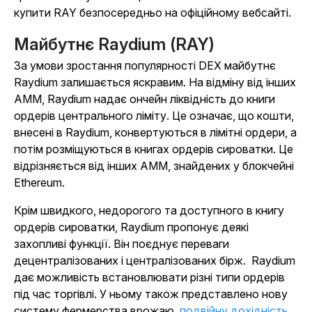
купити RAY безпосередньо на офіційному вебсайті.
Майбутнє Raydium (RAY)
За умови зростання популярності DEX майбутнє
Raydium залишається яскравим. На відміну від інших
AMM, Raydium надає ончейн ліквідність до книги
ордерів центрального ліміту. Це означає, що кошти,
внесені в Raydium, конвертуються в лімітні ордери, а
потім розміщуються в книгах ордерів сироватки. Це
відрізняється від інших AMM, знайдених у блокчейні
Ethereum.
Крім швидкого, недорогого та доступного в книгу
ордерів сироватки, Raydium пропонує деякі
захопливі функції. Він поєднує переваги
децентралізованих і централізованих бірж. Raydium
дає можливість встановлювати різні типи ордерів
під час торгівлі. У ньому також представлено нову
систему фермерства врожаю,
подвійну дохідність
,