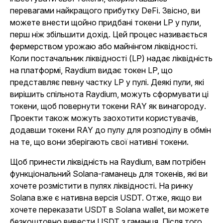
перевагами найкращого прибутку DeFi. Звісно, ви
можете внести щойно придбані токени LP у пули,
перш ніж збільшити дохід. Цей процес називається
фермерством урожаю або майнінгом ліквідності.
Коли постачальник ліквідності (LP) надає ліквідність
на платформі, Raydium видає токен LP, що
представляє певну частку LP у пулі. Деякі пули, які
вирішить спільнота Raydium, можуть сформувати ці
токени, щоб повернути токени RAY як винагороду.
Проекти також можуть заохотити користувачів,
додавши токени RAY до пулу для розподілу в обмін
на те, що вони зберігають свої нативні токени.
Щоб принести ліквідність на Raydium, вам потрібен
функціональний Solana-гаманець для токенів, які ви
хочете розмістити в пулях ліквідності. На ринку
Solana вже є нативна версія USDT. Отже, якщо ви
хочете переказати USDT в Solana wallet, ви можете
безкоштовно вивести USDT з гаманця. Після того,