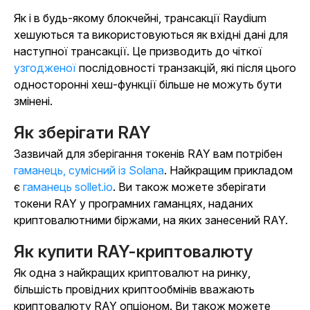
Як і в будь-якому блокчейні, трансакції Raydium
хешуються та використовуються як вхідні дані для
наступної трансакції. Це призводить до чіткої
узгодженої
послідовності транзакцій, які після цього
односторонні хеш-функції більше не можуть бути
змінені.
Як зберігати RAY
Зазвичай для зберігання токенів RAY вам потрібен
гаманець, сумісний із Solana
. Найкращим прикладом
є
гаманець sollet.io
. Ви також можете зберігати
токени RAY у програмних гаманцях, наданих
криптовалютними біржами, на яких занесений RAY.
Як купити RAY-криптовалюту
Як одна з найкращих криптовалют на ринку,
більшість провідних криптообмінів вважають
криптовалюту RAY опціоном. Ви також можете