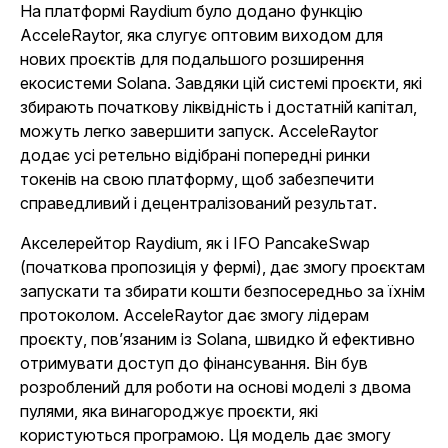
На платформі Raydium було додано функцію
AcceleRaytor, яка слугує оптовим виходом для
нових проєктів для подальшого розширення
екосистеми Solana. Завдяки цій системі проєкти, які
збирають початкову ліквідність і достатній капітал,
можуть легко завершити запуск. AcceleRaytor
додає усі ретельно відібрані попередні ринки
токенів на свою платформу, щоб забезпечити
справедливий і децентралізований результат.
Акселерейтор Raydium, як і IFO PancakeSwap
(початкова пропозиція у фермі), дає змогу проєктам
запускати та збирати кошти безпосередньо за їхнім
протоколом. AcceleRaytor дає змогу лідерам
проєкту, пов’язаним із Solana, швидко й ефективно
отримувати доступ до фінансування. Він був
розроблений для роботи на основі моделі з двома
пулями, яка винагороджує проєкти, які
користуються програмою. Ця модель дає змогу