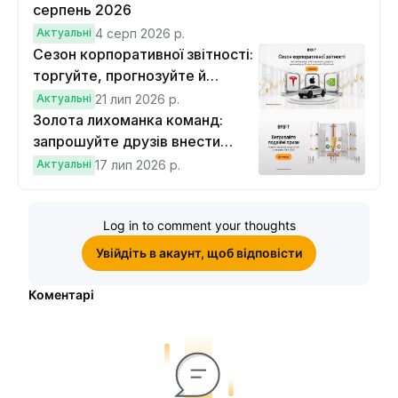
серпень 2026
Актуальні
4 серп 2026 р.
Сезон корпоративної звітності:
торгуйте, прогнозуйте й
вигравайте Cybertruck
Актуальні
21 лип 2026 р.
Золота лихоманка команд:
запрошуйте друзів внести
депозит на $100 і торгувати на
Актуальні
17 лип 2026 р.
$10, щоб виграти подвійні
винагороди
Log in to comment your thoughts
Увійдіть в акаунт, щоб відповісти
Коментарі