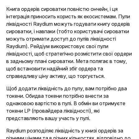
Книга ордерів сироватки повністю ончейн, і ця
інтеграція приносить користь як екосистемам. Пули
ліквідності Raydium можуть годувати книгу ордерів
сироватки, і навпаки (тобто користувачі сироватки
можуть отримати доступ до пулів ліквідності
Raydium). Рейдіум використовує свої пули
ліквідності, щоб стратегічно розмістити свої ордери
в задньому плані сироватки. Мета полягає в тому,
щоб встановити надійний збіг ордера та
справедливу ціну активу, що торгується.
Щоб додати ліквідність до пулу, вам потрібно два
токени. Обидва токени потрібно внести за
однаковою вартістю в пулі. В обмін ви отримуєте
токени LP (провайдера ліквідності), які
представляють вашу участь у пулі.
Raydium розподіляє ліквідність у книзі ордерів за
різними цінами та в різних кількостях, відповідно до