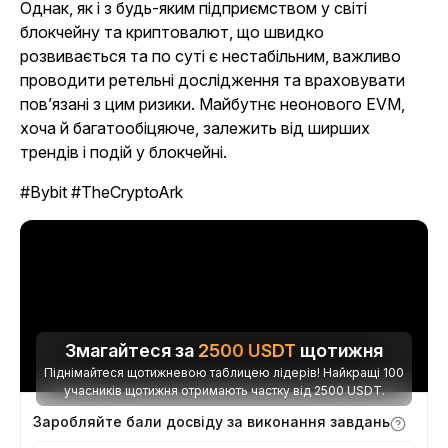
Однак, як і з будь-яким підприємством у світі
блокчейну та криптовалют, що швидко
розвивається та по суті є нестабільним, важливо
проводити ретельні дослідження та враховувати
пов’язані з цим ризики. Майбутнє неонового EVM,
хоча й багатообіцяюче, залежить від ширших
трендів і подій у блокчейні.
#Bybit #TheCryptoArk
Змагайтеся за
2500
USDT
щотижня
Піднімайтеся щотижневою таблицею лідерів! Найкращі 100
учасників щотижня отримають частку від 2500 USDT.
Заробляйте бали досвіду за виконання завдань