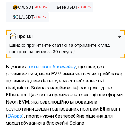
BTC
/USDT
ETH
/USDT
-0.80
%
-0.40
%
SOL
/USDT
-1.80
%
Про ШІ
Швидко прочитайте статтю та отримайте огляд
настроїв на ринку за 30 секунд!
В умовах
технології блокчейну
, що швидко
розвивається, неон EVM виявляється як трейблазар,
що винахідливо інтегрує масштабованість і
ліквідність Solana з надійною інфраструктурою
Ethereum. Ця стаття проникає в тонкощі платформи
Neon EVM, яка революційно впровадила
розгортання децентралізованих програм Ethereum
(
DApps
), пропонуючи безперебійне рішення для
масштабування в блокчейні Solana.