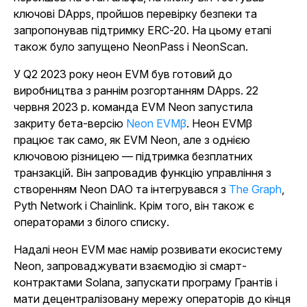
ключові DApps, пройшов перевірку безпеки та
запропонував підтримку ERC-20. На цьому етапі
також було запущено NeonPass і NeonScan.
У Q2 2023 року неон EVM був готовий до
виробництва з раннім розгортанням DApps. 22
червня 2023 р. команда EVM Neon запустила
закриту бета-версію
Neon EVMβ
. Неон EVMβ
працює так само, як EVM Neon, але з однією
ключовою різницею — підтримка безплатних
транзакцій. Він запровадив функцію управління з
створенням Neon DAO та інтегрувався з
The Graph
,
Pyth Network і Chainlink. Крім того, він також є
операторами з білого списку.
Надалі неон EVM має намір розвивати екосистему
Neon, запроваджувати взаємодію зі смарт-
контрактами Solana, запускати програму Грантів і
мати децентралізовану мережу операторів до кінця