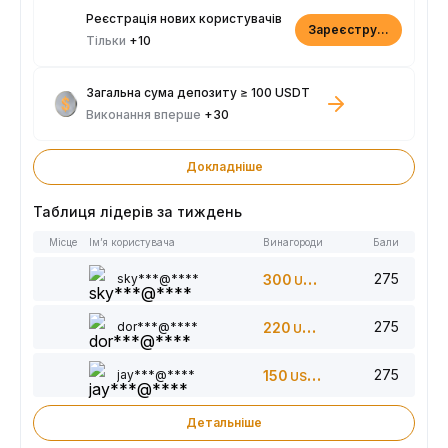
Реєстрація нових користувачів
Зареєструватися
Тільки
+10
Загальна сума депозиту ≥ 100 USDT
Виконання вперше
+30
Докладніше
Таблиця лідерів за тиждень
Місце
Ім’я користувача
Винагороди
Бали
275
sky***@****
300
USDT
275
dor***@****
220
USDT
275
jay***@****
150
USDT
Детальніше