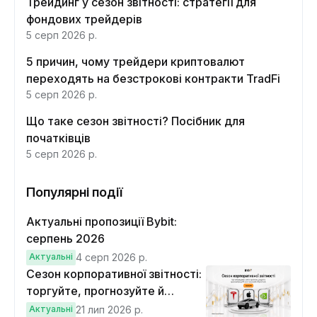
Трейдинг у сезон звітності: стратегії для
фондових трейдерів
5 серп 2026 р.
5 причин, чому трейдери криптовалют
переходять на безстрокові контракти TradFi
5 серп 2026 р.
Що таке сезон звітності? Посібник для
початківців
5 серп 2026 р.
Популярні події
Актуальні пропозиції Bybit:
серпень 2026
Актуальні
4 серп 2026 р.
Сезон корпоративної звітності:
торгуйте, прогнозуйте й
вигравайте Cybertruck
Актуальні
21 лип 2026 р.