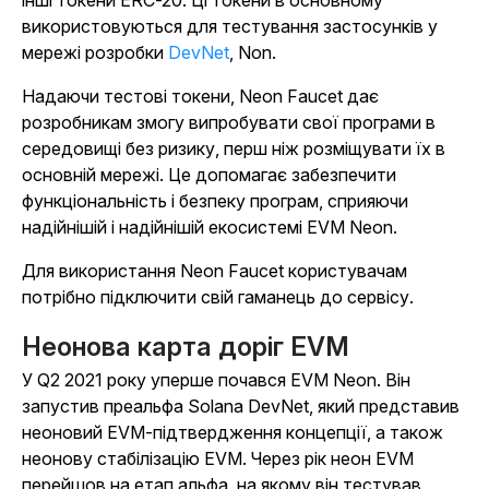
інші токени ERC-20. Ці токени в основному
використовуються для тестування застосунків у
мережі розробки
DevNet
, Non.
Надаючи тестові токени, Neon Faucet дає
розробникам змогу випробувати свої програми в
середовищі без ризику, перш ніж розміщувати їх в
основній мережі. Це допомагає забезпечити
функціональність і безпеку програм, сприяючи
надійнішій і надійнішій екосистемі EVM Neon.
Для використання Neon Faucet користувачам
потрібно підключити свій гаманець до сервісу.
Неонова карта доріг EVM
У Q2 2021 року уперше почався EVM Neon. Він
запустив преальфа Solana DevNet, який представив
неоновий EVM-підтвердження концепції, а також
неонову стабілізацію EVM. Через рік неон EVM
перейшов на етап альфа, на якому він тестував