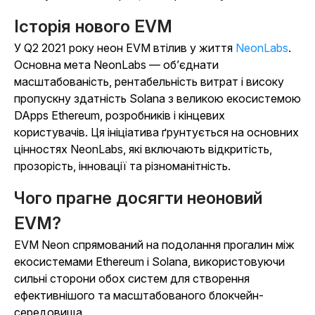
Історія нового EVM
У Q2 2021 року неон EVM втілив у життя
NeonLabs
.
Основна мета NeonLabs — об’єднати
масштабованість, рентабельність витрат і високу
пропускну здатність Solana з великою екосистемою
DApps Ethereum, розробників і кінцевих
користувачів. Ця ініціатива ґрунтується на основних
цінностях NeonLabs, які включають відкритість,
прозорість, інновації та різноманітність.
Чого прагне досягти неоновий
EVM?
EVM Neon спрямований на подолання прогалин між
екосистемами Ethereum і Solana, використовуючи
сильні сторони обох систем для створення
ефективнішого та масштабованого блокчейн-
середовища.