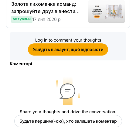
Золота лихоманка команд:
запрошуйте друзів внести
депозит на $100 і торгувати на
Актуальні
17 лип 2026 р.
$10, щоб виграти подвійні
винагороди
Log in to comment your thoughts
Увійдіть в акаунт, щоб відповісти
Коментарі
Share your thoughts and drive the conversation.
Будьте першим(-ою), хто залишать коментар