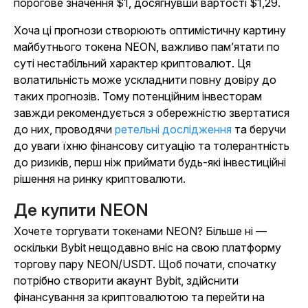
порогове значення $1, досягнувши вартості $1,29.
Хоча ці прогнози створюють оптимістичну картину
майбутнього токена NEON, важливо пам’ятати по
суті нестабільний характер криптовалют. Ця
волатильність може ускладнити повну довіру до
таких прогнозів. Тому потенційним інвесторам
завжди рекомендується з обережністю звертатися
до них, проводячи
ретельні дослідження
та беручи
до уваги їхню фінансову ситуацію та толерантність
до ризиків, перш ніж приймати будь-які інвестиційні
рішення на ринку криптовалюти.
Де купити NEON
Хочете торгувати токенами NEON? Більше ні —
оскільки Bybit нещодавно вніс на свою платформу
торгову пару NEON/USDT. Щоб почати, спочатку
потрібно створити акаунт Bybit, здійснити
фінансування за криптовалютою та перейти на