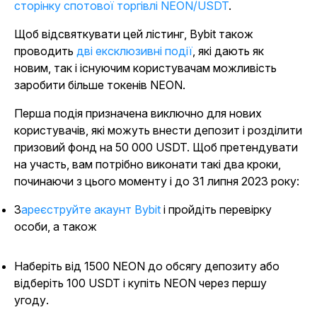
сторінку спотової торгівлі NEON/USDT
.
Щоб відсвяткувати цей лістинг, Bybit також
проводить
дві ексклюзивні події
, які дають як
новим, так і існуючим користувачам можливість
заробити більше токенів NEON.
Перша подія призначена виключно для нових
користувачів, які можуть внести депозит і розділити
призовий фонд на 50 000 USDT. Щоб претендувати
на участь, вам потрібно виконати такі два кроки,
починаючи з цього моменту і до 31 липня 2023 року:
Зареєструйте акаунт Bybit
і пройдіть перевірку
особи, а також
Наберіть від 1500 NEON до обсягу депозиту або
відберіть 100 USDT і купіть NEON через першу
угоду.