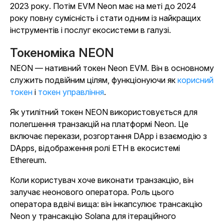
2023 року. Потім EVM Neon має на меті до 2024
року повну сумісність і стати одним із найкращих
інструментів і послуг екосистеми в галузі.
Токеноміка NEON
NEON — нативний токен Neon EVM. Він в основному
служить подвійним цілям, функціонуючи як
корисний
токен
і
токен управління
.
Як утилітний токен NEON використовується для
полегшення транзакцій на платформі Neon. Це
включає перекази, розгортання DApp і взаємодію з
DApps, відображення ролі ETH в екосистемі
Ethereum.
Коли користувач хоче виконати транзакцію, він
залучає неонового оператора. Роль цього
оператора вдвічі вища: він інкапсулює трансакцію
Neon у трансакцію Solana для ітераційного