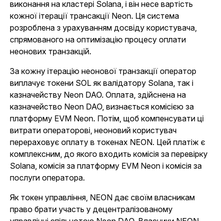
виконання на кластері Solana, і він несе вартість
кожної ітерації трансакції Neon. Ця система
розроблена з урахуванням досвіду користувача,
спрямованого на оптимізацію процесу оплати
неонових транзакцій.
За кожну ітерацію неонової транзакції оператор
виплачує токени SOL як валідатору Solana, так і
казначейству Neon DAO. Оплата, здійснена на
казначейство Neon DAO, визнається комісією за
платформу EVM Neon. Потім, щоб компенсувати ці
витрати операторові, неоновий користувач
перераховує оплату в токенах NEON. Цей платіж є
комплексним, до якого входить комісія за перевірку
Solana, комісія за платформу EVM Neon і комісія за
послуги оператора.
Як токен управління, NEON дає своїм власникам
право брати участь у децентралізованому