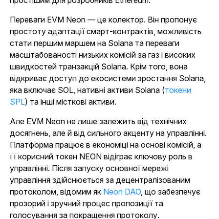
простішим для розробників Ethereum.
Переваги EVM Neon — це колектор. Він пропонує
простоту адаптації смарт-контрактів, можливість
стати першим маршем на Solana та переваги
масштабованості низьких комісій за газ і високих
швидкостей транзакцій Solana. Крім того, вона
відкриває доступ до екосистеми зростання Solana,
яка включає SOL, нативні активи Solana (
токени
SPL
) та інші місткові активи.
Але EVM Neon не лише залежить від технічних
досягнень, але й від сильного акценту на управлінні.
Платформа працює в економіці на основі комісій, а
її корисний токен NEON відіграє ключову роль в
управлінні. Після запуску основної мережі
управління здійснюється за децентралізованим
протоколом, відомим як
Neon DAO
, що забезпечує
прозорий і зручний процес пропозиції та
голосування за покращення протоколу.