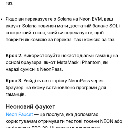
газ.
Якщо ви переказуєте з Solana на Neon EVM, ваш
акаунт Solana повинен мати достатній баланс SOL і
конкретний токен, який ви переказуєте, щоб
покрити як комісію за переказ, так і комісію за газ.
Крок 2
.
Використовуйте некастодіальні гаманці на
основі браузера, як-от MetaMask і Phantom, які
наразі сумісні з NeonPass.
Крок 3
.
Увійдіть на сторінку NeonPass через
браузер, на якому встановлено програми для
гаманців.
Неоновий фаукет
Neon Faucet
— це послуга, яка допомагає
користувачам отримувати тестові токени NEON або