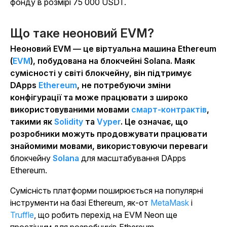
фонду в розмірі 75 000 USDT.
Що таке неоновий EVM?
Неоновий EVM — це віртуальна машина Ethereum
(
EVM
), побудована на блокчейні Solana. Маяк
сумісності у світі блокчейну, він підтримує
DApps
Ethereum
, не потребуючи зміни
конфігурації та може працювати з широко
використовуваними мовами
смарт-контрактів
,
такими як
Solidity
та
Vyper
. Це означає, що
розробники можуть продовжувати працювати
знайомими мовами, використовуючи переваги
блокчейну
Solana
для масштабування DApps
Ethereum.
Сумісність платформи поширюється на популярні
інструменти на базі Ethereum, як-от
MetaMask
і
Truffle
, що робить перехід на EVM Neon ще