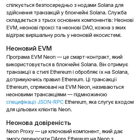
спілкується безпосередньо з нодами Solana для
здійснення транзакцій у блокчейні Solana. Служба
складається з трьох основних компонентів: Неонові
EVM, неонові проксі та неонові DAO, кожна з яких
відіграє вирішальну роль у неоновій екосистемі.
Неоновий EVM
Програма EVM Neon — це смарт-контракт, який
використовується в блокчейні Solana. Він отримує
транзакції в стилі Ethereum і обробляє їх на Solana,
дотримуючись правил Ethereum. Ці трансакції
Ethereum, спрямовані на EVM Neon, називаються
неоновими трансакціями — підмножиною
специфікації JSON-RPC
Ethereum, яка слугує входом
для цільових клієнтів Neon.
Неонова довіреність
Neon Proxy — це ключовий компонент, який дає
змогу переносити DApps Ethereum на Neon з