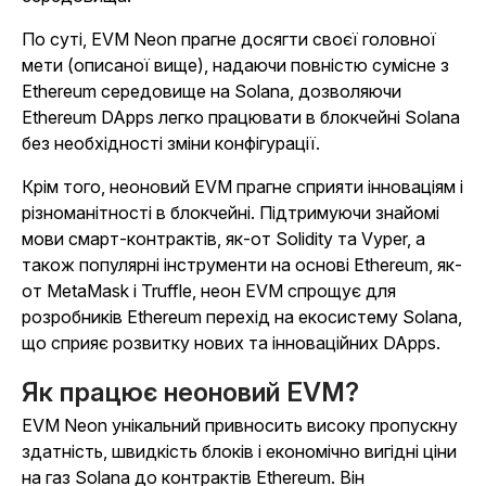
По суті, EVM Neon прагне досягти своєї головної
мети (описаної вище), надаючи повністю сумісне з
Ethereum середовище на Solana, дозволяючи
Ethereum DApps легко працювати в блокчейні Solana
без необхідності зміни конфігурації.
Крім того, неоновий EVM прагне сприяти інноваціям і
різноманітності в блокчейні. Підтримуючи знайомі
мови смарт-контрактів, як-от Solidity та Vyper, а
також популярні інструменти на основі Ethereum, як-
от MetaMask і Truffle, неон EVM спрощує для
розробників Ethereum перехід на екосистему Solana,
що сприяє розвитку нових та інноваційних DApps.
Як працює неоновий EVM?
EVM Neon унікальний привносить високу пропускну
здатність, швидкість блоків і економічно вигідні ціни
на газ Solana до контрактів Ethereum. Він