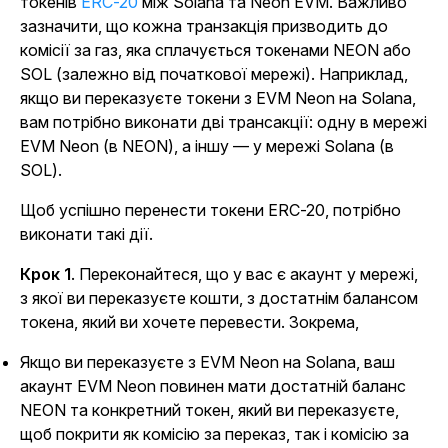
токенів
ERC-20
між Solana та Neon EVM. Важливо
зазначити, що кожна транзакція призводить до
комісії за газ, яка сплачується токенами NEON або
SOL (залежно від початкової мережі). Наприклад,
якщо ви переказуєте токени з EVM Neon на Solana,
вам потрібно виконати дві трансакції: одну в мережі
EVM Neon (в NEON), а іншу — у мережі Solana (в
SOL).
Щоб успішно перенести токени ERC-20, потрібно
виконати такі дії.
Крок 1
.
Переконайтеся, що у вас є акаунт у мережі,
з якої ви переказуєте кошти, з достатнім балансом
токена, який ви хочете перевести. Зокрема,
Якщо ви переказуєте з EVM Neon на Solana, ваш
акаунт EVM Neon повинен мати достатній баланс
NEON та конкретний токен, який ви переказуєте,
щоб покрити як комісію за переказ, так і комісію за