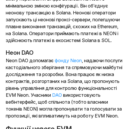
мінімальною зміною конфігурації. Він об’єднує
неонову трансакцію в Solana. Неонові оператори
запускають ці неонові проксі-сервери, полегшуючи
плавне виконання транзакцій, схожих на Ethereum,
на Solana. Оператори приймають платежі в NEON і
здійснюють платежі в екосистемі Solana в SOL.
Неон DAO
Neon DAO допомагає
фонду Neon
, надаючи послуги
кастодіального зберігання та спрямовуючи майбутні
дослідження та розробки. Вона працює як низка
контрактів, розгортаних на Solana, що пропонують
рівень управління для контролю функціональності
EVM Neon. Учасники
DAO
використовують
вебінтерфейс, щоб спільнота (тобто власники
токенів NEON) могла пропонувати та голосувати за
пропозиції, які впливатимуть на роботу EVM Neon.
Функції нового EVM