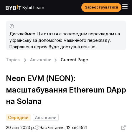
Bybit Learn
Зареєструватися
Дисклеймер. Ця стаття є попереднім перекладом на
українську за допомогою машинного перекладу.
Покращена версія буде доступна пізніше.
Topics
Альткоїни
Current Page
Neon EVM (NEON):
масштабування Ethereum DApp
на Solana
Середній
Альткоїни
20 лип 2023 р.
Час читання: 12 хв
521