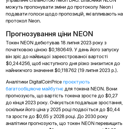
управлінні спільнотою Neon DAO. Власники NEON
можуть пропонувати зміни до протоколу Neon і
подавати голоси щодо пропозицій, які впливають на
протокол Neon.
Прогнозування ціни NEON
Токен NEON дебютував 18 липня 2023 року з
початковою ціною $0,180649. У день його запуску
він зріс до найвищої зареєстрованої вартості
$0,244256, щоб наступного дня різко знизитися до
найнижчого значення $0,118762 (19 липня 2023 р.).
Аналітики DigitalCoinPrice
проєктують
багатообіцяюче майбутнє
для токена NEON. Вони
прогнозують, що вартість токена зросте до $0,27
до кінця 2023 року. Очікується подальше зростання,
оскільки його ціна у 2025 році подвоїться до $0,44
та зросте до $0,65 у 2028 році. До 2030 року
аналітики прогнозують, що токен NEON перевищить