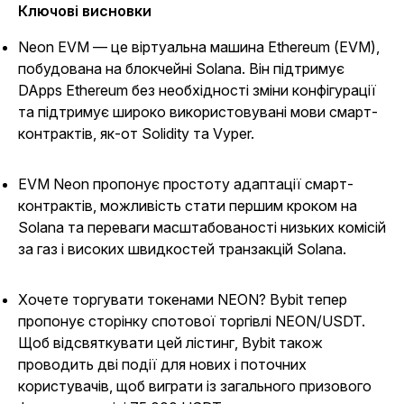
Ключові висновки
Neon EVM — це віртуальна машина Ethereum (EVM),
побудована на блокчейні Solana. Він підтримує
DApps Ethereum без необхідності зміни конфігурації
та підтримує широко використовувані мови смарт-
контрактів, як-от Solidity та Vyper.
EVM Neon пропонує простоту адаптації смарт-
контрактів, можливість стати першим кроком на
Solana та переваги масштабованості низьких комісій
за газ і високих швидкостей транзакцій Solana.
Хочете торгувати токенами NEON? Bybit тепер
пропонує сторінку спотової торгівлі NEON/USDT.
Щоб відсвяткувати цей лістинг, Bybit також
проводить дві події для нових і поточних
користувачів, щоб виграти із загального призового