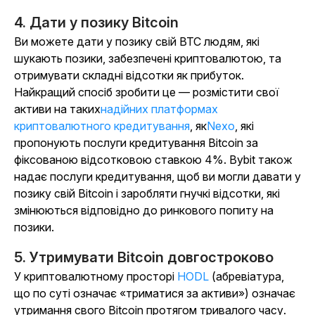
4. Дати у позику Bitcoin
Ви можете дати у позику свій BTC людям, які
шукають позики, забезпечені криптовалютою, та
отримувати складні відсотки як прибуток.
Найкращий спосіб зробити це — розмістити свої
активи на таких
надійних платформах
криптовалютного кредитування
, як
Nexo
, які
пропонують послуги кредитування Bitcoin за
фіксованою відсотковою ставкою 4%. Bybit також
надає послуги кредитування, щоб ви могли давати у
позику свій Bitcoin і заробляти гнучкі відсотки, які
змінюються відповідно до ринкового попиту на
позики.
5. Утримувати Bitcoin довгостроково
У криптовалютному просторі
HODL
(абревіатура,
що по суті означає «триматися за активи») означає
утримання свого Bitcoin протягом тривалого часу.