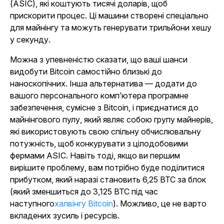
(ASIC), які коштують тисячі доларів, щоб
прискорити процес. Ці машини створені спеціально
для майнінгу та можуть генерувати трильйони хешу
у секунду.
Можна з упевненістю сказати, що ваші шанси
видобути Bitcoin самостійно близькі до
наноскопічних. Інша альтернатива — додати до
вашого персонального комп’ютера програмне
забезпечення, сумісне з Bitcoin, і приєднатися до
майнінгового пулу, який являє собою групу майнерів,
які використовують свою спільну обчислювальну
потужність, щоб конкурувати з цілодобовими
фермами ASIC. Навіть тоді, якщо ви першим
вирішите проблему, вам потрібно буде поділитися
прибутком, який наразі становить 6,25 BTC за блок
(який зменшиться до 3,125 BTC під час
наступного
халвінгу Bitcoin
). Можливо, це не варто
вкладених зусиль і ресурсів.