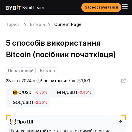
Bybit Learn
Зареєструватися
Topics
Біткоїн
Current Page
5 способів використання
Bitcoin (посібник початківця)
Початковий
Біткоїн
28 лют 2024 р.
Час читання: 7 хв
1,103
BTC
/USDT
ETH
/USDT
-0.50
%
-0.40
%
SOL
/USDT
-2.20
%
Про ШІ
Швидко прочитайте статтю та отримайте огляд