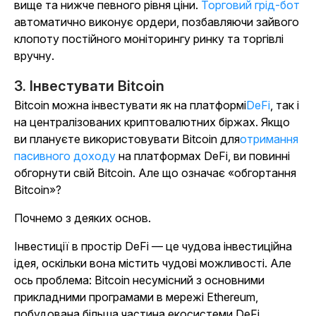
вище та нижче певного рівня ціни.
Торговий грід-бот
автоматично виконує ордери, позбавляючи зайвого
клопоту постійного моніторингу ринку та торгівлі
вручну.
3. Інвестувати Bitcoin
Bitcoin можна інвестувати як на платформі
DeFi
, так і
на централізованих криптовалютних біржах. Якщо
ви плануєте використовувати Bitcoin для
отримання
пасивного доходу
на платформах DeFi, ви повинні
обгорнути свій Bitcoin. Але що означає «обгортання
Bitcoin»?
Почнемо з деяких основ.
Інвестиції в простір DeFi — це чудова інвестиційна
ідея, оскільки вона містить чудові можливості. Але
ось проблема: Bitcoin несумісний з основними
прикладними програмами в мережі Ethereum,
побудована більша частина екосистеми DeFi.