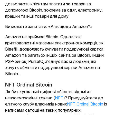
дозволяють клієнтам платити за товари за
допомогою Bitcoin, зокрема за одяг, електроніку,
іграшки та інші товари для дому.
Ви можете запитати: «А як щодо Amazon?»
Amazon не приймає Bitcoin. Однак такі
криптовалютні магазини електронної комерції, як
Bitrefill, дозволяють купувати подарункові картки
Amazon та багатьох інших сайтів за Bitcoin. Інший
P2P-ринок, PurseIO, з’єднує вас із людьми, які
хочуть обміняти подарункові картки Amazon на
Bitcoin.
NFT Ordinal Bitcoin
Любите унікальні цифрові об’єкти, відомі як
невзаємозамінні токени (
NFT
)? Приєднуйтеся до
елітного клубу власників нових
NFT Ordinal Bitcoin
із
написами сатоші на таких популярних