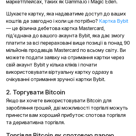
маркетплейсах, таких як Gamma.io і Magic Eden.
Шукаєте картку, яка надаватиме доступ до ваших
коштів де завгодно і коли це потрібно?
Картка Bybit
— це фізична дебетова картка Mastercard,
під’єднана до вашого акаунта Bybit, яка дає змогу
платити за всі перераховані вище позиції в понад 90
мільйонів продавців Mastercard по всьому світу. Ви
можете подати заявку на отримання картки через
свій акаунт Bybit у кілька кліків і почати
використовувати віртуальну картку одразу в
очікуванні отримання зручної картки Bybit.
2. Торгувати Bitcoin
Якщо ви хочете використовувати Bitcoin для
заробляння грошей, дві можливості торгівлі можуть
принести вам хороший прибуток: спотова торгівля
та деривативна торгівля.
Торгівля Bitcoin як спотовою парою