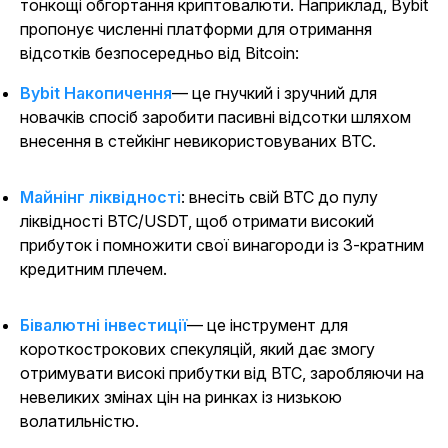
тонкощі обгортання криптовалюти. Наприклад, Bybit
пропонує численні платформи для отримання
відсотків безпосередньо від Bitcoin:
Bybit Накопичення
— це гнучкий і зручний для
новачків спосіб заробити пасивні відсотки шляхом
внесення в стейкінг невикористовуваних BTC.
Майнінг ліквідності
: внесіть свій BTC до пулу
ліквідності BTC/USDT, щоб отримати високий
прибуток і помножити свої винагороди із 3-кратним
кредитним плечем.
Бівалютні інвестиції
— це інструмент для
короткострокових спекуляцій, який дає змогу
отримувати високі прибутки від BTC, заробляючи на
невеликих змінах цін на ринках із низькою
волатильністю.