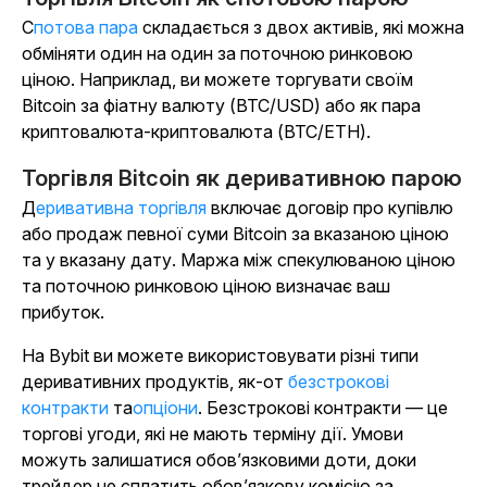
Спотова пара
складається з двох активів, які можна
обміняти один на один за поточною ринковою
ціною. Наприклад, ви можете торгувати своїм
Bitcoin за фіатну валюту (BTC/USD) або як пара
криптовалюта-криптовалюта (BTC/ETH).
Торгівля Bitcoin як деривативною парою
Деривативна торгівля
включає договір про купівлю
або продаж певної суми Bitcoin за вказаною ціною
та у вказану дату. Маржа між спекулюваною ціною
та поточною ринковою ціною визначає ваш
прибуток.
На Bybit ви можете використовувати різні типи
деривативних продуктів, як-от
безстрокові
контракти
та
опціони
. Безстрокові контракти — це
торгові угоди, які не мають терміну дії. Умови
можуть залишатися обов’язковими доти, доки
трейдер не сплатить обов’язкову комісію за