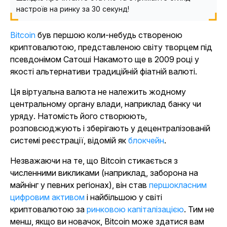
настроїв на ринку за 30 секунд!
Bitcoin
був першою коли-небудь створеною
криптовалютою, представленою світу творцем під
псевдонімом Сатоші Накамото ще в 2009 році у
якості альтернативи традиційній фіатній валюті.
Ця віртуальна валюта не належить жодному
центральному органу влади, наприклад банку чи
уряду. Натомість його створюють,
розповсюджують і зберігають у децентралізованій
системі реєстрації, відомій як
блокчейн
.
Незважаючи на те, що Bitcoin стикається з
численними викликами (наприклад, заборона на
майнінг у певних регіонах), він став
першокласним
цифровим активом
і найбільшою у світі
криптовалютою за
ринковою капіталізацією
. Тим не
менш, якщо ви новачок, Bitcoin може здатися вам