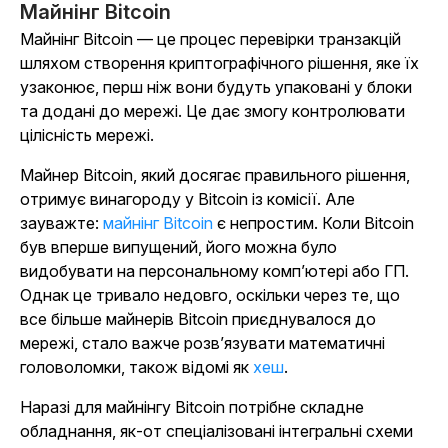
Майнінг Bitcoin
Майнінг Bitcoin — це процес перевірки транзакцій
шляхом створення криптографічного рішення, яке їх
узаконює, перш ніж вони будуть упаковані у блоки
та додані до мережі. Це дає змогу контролювати
цілісність мережі.
Майнер Bitcoin, який досягає правильного рішення,
отримує винагороду у Bitcoin із комісії. Але
зауважте:
майнінг Bitcoin
є непростим. Коли Bitcoin
був вперше випущений, його можна було
видобувати на персональному комп’ютері або ГП.
Однак це тривало недовго, оскільки через те, що
все більше майнерів Bitcoin приєднувалося до
мережі, стало важче розв’язувати математичні
головоломки, також відомі як
хеш
.
Наразі для майнінгу Bitcoin потрібне складне
обладнання, як-от спеціалізовані інтегральні схеми