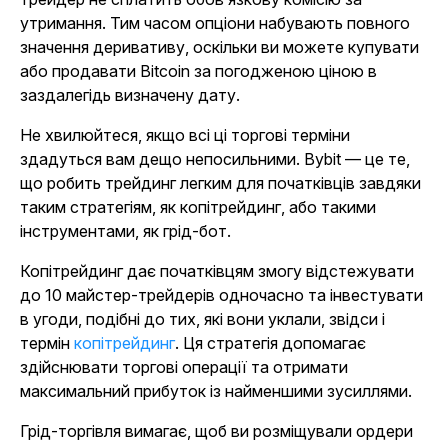
утримання. Тим часом опціони набувають повного
значення деривативу, оскільки ви можете купувати
або продавати Bitcoin за погодженою ціною в
заздалегідь визначену дату.
Не хвилюйтеся, якщо всі ці торгові терміни
здадуться вам дещо непосильними. Bybit — це те,
що робить трейдинг легким для початківців завдяки
таким стратегіям, як копітрейдинг, або такими
інструментами, як грід-бот.
Копітрейдинг дає початківцям змогу відстежувати
до 10 майстер-трейдерів одночасно та інвестувати
в угоди, подібні до тих, які вони уклали, звідси і
термін
копітрейдинг
. Ця стратегія допомагає
здійснювати торгові операції та отримати
максимальний прибуток із найменшими зусиллями.
Грід-торгівля вимагає, щоб ви розміщували ордери