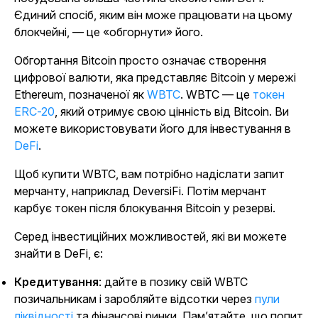
Єдиний спосіб, яким він може працювати на цьому
блокчейні, — це «обгорнути» його.
Обгортання Bitcoin просто означає створення
цифрової валюти, яка представляє Bitcoin у мережі
Ethereum, позначеної як
WBTC
. WBTC — це
токен
ERC-20
, який отримує свою цінність від Bitcoin. Ви
можете використовувати його для інвестування в
DeFi
.
Щоб купити WBTC, вам потрібно надіслати запит
мерчанту, наприклад DeversiFi. Потім мерчант
карбує токен після блокування Bitcoin у резерві.
Серед інвестиційних можливостей, які ви можете
знайти в DeFi, є:
Кредитування
: дайте в позику свій WBTC
позичальникам і заробляйте відсотки через
пули
ліквідності
та фінансові ринки. Пам’ятайте, що попит