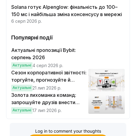
Solana готує Alpenglow: фінальність до 100–
150 мс і найбільша зміна консенсусу в мережі
6 серп 2026 р.
Популярні події
Актуальні пропозиції Bybit:
серпень 2026
Актуальні
4 серп 2026 р.
Сезон корпоративної звітності:
торгуйте, прогнозуйте й
вигравайте Cybertruck
Актуальні
21 лип 2026 р.
Золота лихоманка команд:
запрошуйте друзів внести
депозит на $100 і торгувати на
Актуальні
17 лип 2026 р.
$10, щоб виграти подвійні
винагороди
Log in to comment your thoughts