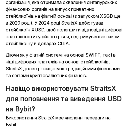
організація, яка отримала схвалення сінгапурських
фінансових органів на випуск приватних
стейблкоїнів на фіатній основі (з запуском XSGD ще
в 2020 році). У 2024 році StraitsX дебютував
стейблкоїн XUSD, щоб полегшити відповідні цифрові
платежі інституційного рівня, підтримувані активом
стейблкоїну в доларах США.
Діючи як у фіатній системі на основі SWIFT, так і в
ніші цифрових платежів на основі стейблкоїнів,
StraitsX долає різницю між традиційними фінансами
та світами криптовалютних фінансів.
Навіщо використовувати StraitsX
для поповнення та виведення USD
на Bybit?
Використання StraitsX має численні переваги на
Bybit: