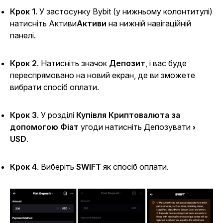
Крок 1
. У застосунку Bybit (у нижньому колонтитулі)
натисніть Активи
Активи
на нижній навігаційній
панелі.
Крок 2
. Натисніть значок
Депозит
, і вас буде
переспрямовано на новий екран, де ви зможете
вибрати спосіб оплати.
Крок 3
. У розділі
Купівля Криптовалюта за
допомогою Фіат
угоди натисніть Депозувати
›
USD
.
Крок 4
. Виберіть
SWIFT
як спосіб оплати.