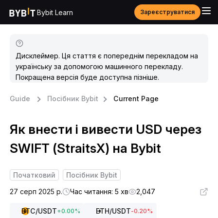
Bybit Learn
Зареєструватися
Дисклеймер. Ця стаття є попереднім перекладом на
українську за допомогою машинного перекладу.
Покращена версія буде доступна пізніше.
Guide
Посібник Bybit
Current Page
Як внести і вивести USD через
SWIFT (StraitsX) на Bybit
Початковий
Посібник Bybit
27 серп 2025 р.
Час читання: 5 хв
2,047
BTC
/USDT
ETH
/USDT
+
0.00
%
-0.20
%