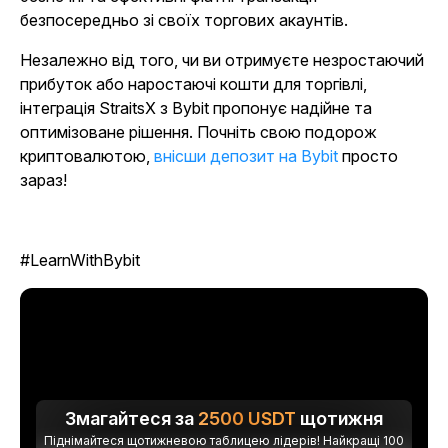
безпосередньо зі своїх торгових акаунтів.
Незалежно від того, чи ви отримуєте незростаючий
прибуток або наростаючі кошти для торгівлі,
інтеграція StraitsX з Bybit пропонує надійне та
оптимізоване рішення. Почніть свою подорож
криптовалютою,
внісши депозит на Bybit
просто
зараз!
#LearnWithBybit
Змагайтеся за
2500
USDT
щотижня
Піднімайтеся щотижневою таблицею лідерів! Найкращі 100