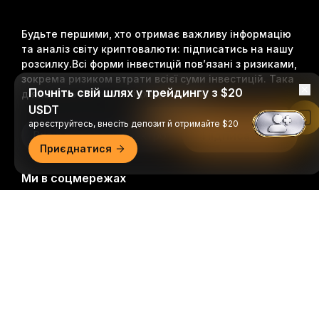
Будьте першими, хто отримає важливу інформацію
та аналіз світу криптовалюти: підписатись на нашу
розсилку.
Всі форми інвестицій пов’язані з ризиками,
зокрема ризиком втрати всієї суми інвестицій. Така
Почніть свій шлях у трейдингу з $20
діяльність може не підходити всім.
USDT
Читати в застосунку Bybit
ареєструйтесь, внесіть депозит й отримайте $20
Підписатися
Приєднатися
Ми в соцмережах
Докладний огляд
© 2018-2026 Bybit.com. Всі права захищені.