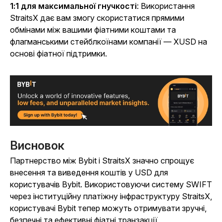
1:1 для максимальної гнучкості
: Використання
StraitsX дає вам змогу скористатися прямими
обмінами між вашими фіатними коштами та
флагманськими стейблкоїнами компанії — XUSD на
основі фіатної підтримки.
Висновок
Партнерство між Bybit і StraitsX значно спрощує
внесення та виведення коштів у USD для
користувачів Bybit. Використовуючи систему SWIFT
через інституційну платіжну інфраструктуру StraitsX,
користувачі Bybit тепер можуть отримувати зручні,
безпечні та ефективні фіатні транзакції