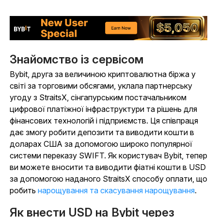
Знайомство із сервісом
Bybit, друга за величиною криптовалютна біржа у
світі за торговими обсягами, уклала партнерську
угоду з StraitsX, сінгапурським постачальником
цифрової платіжної інфраструктури та рішень для
фінансових технологій і підприємств. Ця співпраця
дає змогу робити депозити та виводити кошти в
доларах США за допомогою широко популярної
системи переказу SWIFT. Як користувач Bybit, тепер
ви можете вносити та виводити фіатні кошти в USD
за допомогою наданого StraitsX способу оплати, що
робить
нарощування та скасування нарощування
.
Як внести USD на Bybit через