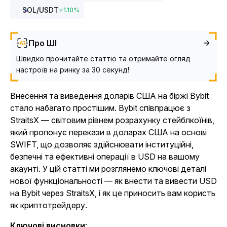
SOL
/USDT
+
1.10
%
Про ШІ
Швидко прочитайте статтю та отримайте огляд
настроїв на ринку за 30 секунд!
Внесення та виведення доларів США на біржі Bybit
стало набагато простішим. Bybit співпрацює з
StraitsX — світовим рівнем розрахунку стейблкоїнів,
який пропонує перекази в доларах США на основі
SWIFT, що дозволяє здійснювати інституційні,
безпечні та ефективні операції в USD на вашому
акаунті. У цій статті ми розглянемо ключові деталі
нової функціональності — як внести та вивести USD
на Bybit через StraitsX, і як це приносить вам користь
як криптотрейдеру.
Ключові висновки
: