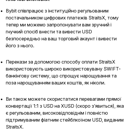
Bybit співпрацює з інституційно регульованим
постачальником цифрових платежів StraitsX, тому
тепер ми можемо запропонувати вам зручний і
гнучкий спосіб внести та вивести USD
безпосередньо на ваш торговий акаунт і вивести
його з нього.
Перекази за допомогою способу оплати StraitsX
використовують широко використовувану SWIFT-
банкінгову систему, що спрощує нарощування та
поза нарощуванням ваших коштів, як ніколи.
Ви також можете скористатися перевагами прямої
конвертації 1:1 з USD на XUSD (скоро з’явиться), яка
є регульованим, високовідповіднім і повністю
підтримуваним фіатним стейблкоїном USD, виданим
StraitsX.