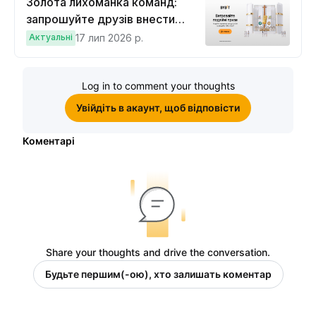
Золота лихоманка команд:
запрошуйте друзів внести
депозит на $100 і торгувати на
Актуальні
17 лип 2026 р.
$10, щоб виграти подвійні
винагороди
Log in to comment your thoughts
Увійдіть в акаунт, щоб відповісти
Коментарі
Share your thoughts and drive the conversation.
Будьте першим(-ою), хто залишать коментар