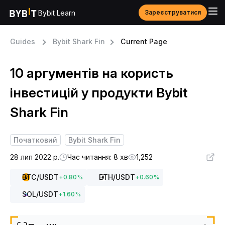
Bybit Learn
Зареєструватися
Guides
Bybit Shark Fin
Current Page
10 аргументів на користь
інвестицій у продукти Bybit
Shark Fin
Початковий
Bybit Shark Fin
28 лип 2022 р.
Час читання: 8 хв
1,252
BTC
/USDT
ETH
/USDT
+
0.80
%
+
0.60
%
SOL
/USDT
+
1.60
%