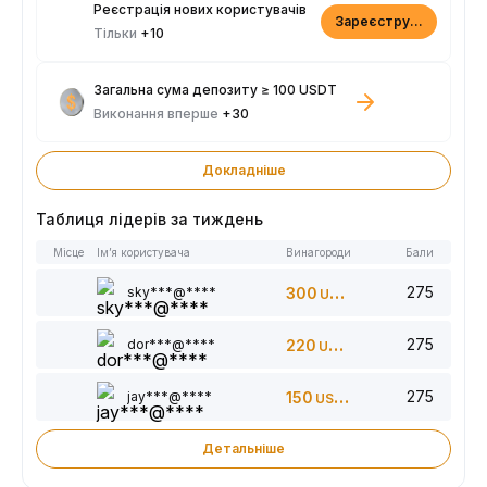
Реєстрація нових користувачів
Зареєструватися
Тільки
+10
Загальна сума депозиту ≥ 100 USDT
Виконання вперше
+30
Докладніше
Таблиця лідерів за тиждень
Місце
Ім’я користувача
Винагороди
Бали
275
sky***@****
300
USDT
275
dor***@****
220
USDT
275
jay***@****
150
USDT
Детальніше