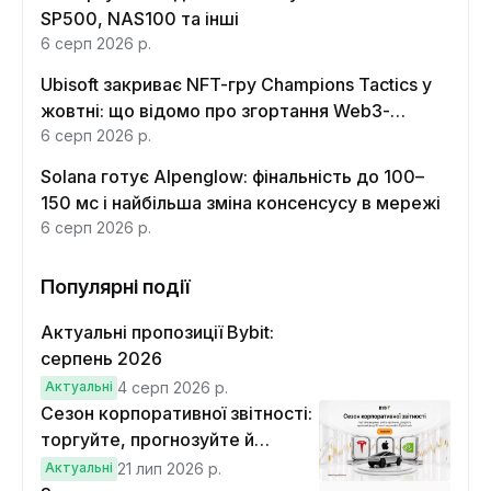
SP500, NAS100 та інші
6 серп 2026 р.
Ubisoft закриває NFT-гру Champions Tactics у
жовтні: що відомо про згортання Web3-
функцій
6 серп 2026 р.
Solana готує Alpenglow: фінальність до 100–
150 мс і найбільша зміна консенсусу в мережі
6 серп 2026 р.
Популярні події
Актуальні пропозиції Bybit:
серпень 2026
Актуальні
4 серп 2026 р.
Сезон корпоративної звітності:
торгуйте, прогнозуйте й
вигравайте Cybertruck
Актуальні
21 лип 2026 р.