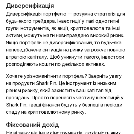
Диверсифікація
Диверсифікація портфелю — розумна стратегія для
будь-якого трейдера. Інвестиції у такі однотипні
групи інструментів, як акції, криптовалюта та інші
активи, можуть мати невиправдано високий ризик.
Якщо портфель не диверсифікований, то будь-яка
непередбачена ситуація на ринку загрожує повною
втратою капіталу. Щоб уникнути такого, інвестори
розподіляють кошти по декількох активах.
Хочете урізноманітнити портфель? Зверніть увагу
на продукти Shark Fin. Це інструмент із низьким
рівнем ризику, який захистить ваш капітал від
просідань. Просто перенесіть частину інвестицій у
Shark Fin, і ваші фінанси будуть у безпеці в періоди
спаду на криптовалютному ринку.
Фіксований дохід
На відміну від інших інструментів, дохідність яких