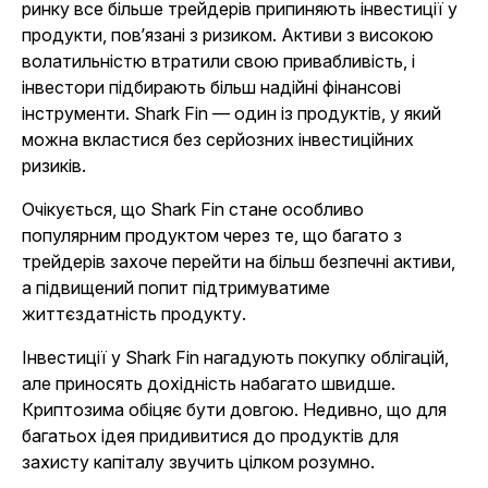
ринку все більше трейдерів припиняють інвестиції у
продукти, повʼязані з ризиком. Активи з високою
волатильністю втратили свою привабливість, і
інвестори підбирають більш надійні фінансові
інструменти. Shark Fin — один із продуктів, у який
можна вкластися без серйозних інвестиційних
ризиків.
Очікується, що Shark Fin стане особливо
популярним продуктом через те, що багато з
трейдерів захоче перейти на більш безпечні активи,
а підвищений попит підтримуватиме
життєздатність продукту.
Інвестиції у Shark Fin нагадують покупку облігацій,
але приносять дохідність набагато швидше.
Криптозима обіцяє бути довгою. Недивно, що для
багатьох ідея придивитися до продуктів для
захисту капіталу звучить цілком розумно.