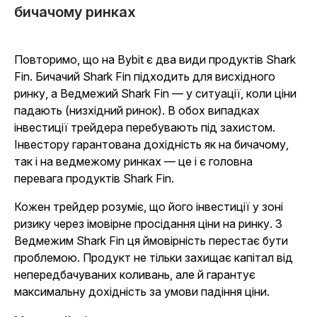
бичачому ринках
Повторимо, що на Bybit є два види продуктів Shark
Fin. Бичачий Shark Fin підходить для висхідного
ринку, а Ведмежий Shark Fin — у ситуації, коли ціни
падають (низхідний ринок). В обох випадках
інвестиції трейдера перебувають під захистом.
Інвестору гарантована дохідність як на бичачому,
так і на ведмежому ринках — це і є головна
перевага продуктів Shark Fin.
Кожен трейдер розуміє, що його інвестиції у зоні
ризику через імовірне просідання ціни на ринку. З
Ведмежим Shark Fin ця ймовірність перестає бути
проблемою. Продукт не тільки захищає капітал від
непередбачуваних коливань, але й гарантує
максимальну дохідність за умови падіння ціни.