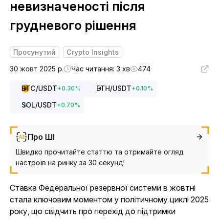
невизначеності після
грудневого рішення
Просунутий
Crypto Insights
30 жовт 2025 р.
Час читання: 3 хв
474
BTC
/USDT
ETH
/USDT
+
0.30
%
+
0.10
%
SOL
/USDT
+
0.70
%
Про ШІ
Швидко прочитайте статтю та отримайте огляд
настроїв на ринку за 30 секунд!
Ставка Федеральної резервної системи в жовтні
стала ключовим моментом у політичному циклі 2025
року, що свідчить про перехід до підтримки