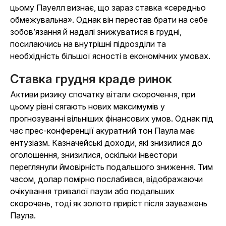
цьому Пауелл визнає, що зараз ставка «середньо
обмежувальна». Однак він перестав брати на себе
зобов’язання й надалі знижуватися в грудні,
посилаючись на внутрішні підрозділи та
необхідність більшої ясності в економічних умовах.
Ставка грудня краде ринок
Активи ризику спочатку вітали скорочення, при
цьому рівні сягають нових максимумів у
прогнозуванні вільніших фінансових умов. Однак під
час прес-конференції акуратний тон Паула має
ентузіазм. Казначейські доходи, які знизилися до
оголошення, знизилися, оскільки інвестори
переглянули ймовірність подальшого зниження. Тим
часом, долар помірно послабився, відображаючи
очікування тривалої паузи або подальших
скорочень, тоді як золото приріст після зауважень
Паула.