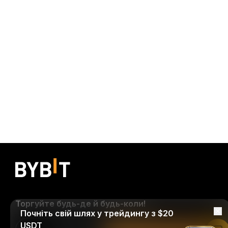
Торгуйте будь-де й будь-коли!
Почніть свій шлях у трейдингу з $20
USDT