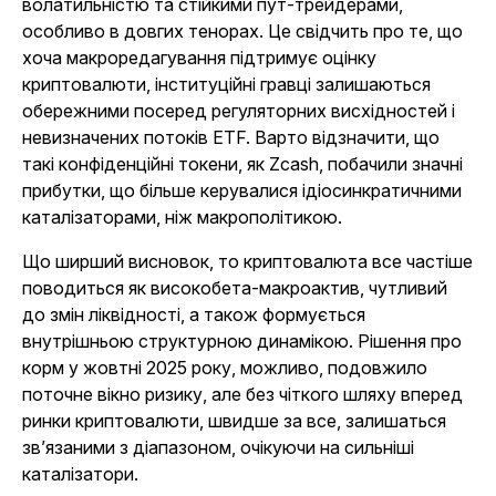
волатильністю та стійкими пут-трейдерами,
особливо в довгих тенорах. Це свідчить про те, що
хоча макроредагування підтримує оцінку
криптовалюти, інституційні гравці залишаються
обережними посеред регуляторних висхідностей і
невизначених потоків ETF. Варто відзначити, що
такі конфіденційні токени, як Zcash, побачили значні
прибутки, що більше керувалися ідіосинкратичними
каталізаторами, ніж макрополітикою.
Що ширший висновок, то криптовалюта все частіше
поводиться як високобета-макроактив, чутливий
до змін ліквідності, а також формується
внутрішньою структурною динамікою. Рішення про
корм у жовтні 2025 року, можливо, подовжило
поточне вікно ризику, але без чіткого шляху вперед
ринки криптовалюти, швидше за все, залишаться
зв’язаними з діапазоном, очікуючи на сильніші
каталізатори.