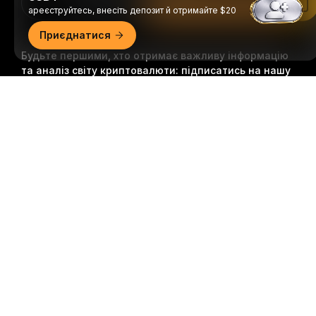
Download Bybit App
Читати в застосунку Bybit
ареєструйтесь, внесіть депозит й отримайте $20
Приєднатися
Будьте першими, хто отримає важливу інформацію
та аналіз світу криптовалюти: підписатись на нашу
розсилку.
Всі форми інвестицій пов’язані з ризиками,
Докладний огляд
зокрема ризиком втрати всієї суми інвестицій. Така
діяльність може не підходити всім.
Підписатися
Ми в соцмережах
© 2018-2026 Bybit.com. Всі права захищені.