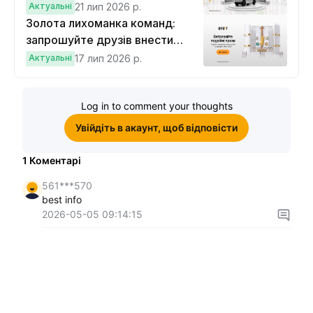
вигравайте Cybertruck
Актуальні
21 лип 2026 р.
Золота лихоманка команд:
запрошуйте друзів внести
депозит на $100 і торгувати на
Актуальні
17 лип 2026 р.
$10, щоб виграти подвійні
винагороди
Log in to comment your thoughts
Увійдіть в акаунт, щоб відповісти
1
Коментарі
561***570
best info
2026-05-05 09:14:15