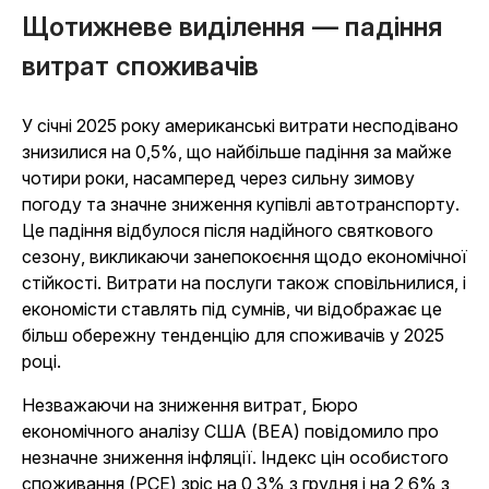
Щотижневе виділення — падіння
витрат споживачів
У січні 2025 року американські витрати несподівано
знизилися на 0,5%, що найбільше падіння за майже
чотири роки, насамперед через сильну зимову
погоду та значне зниження купівлі автотранспорту.
Це падіння відбулося після надійного святкового
сезону, викликаючи занепокоєння щодо економічної
стійкості. Витрати на послуги також сповільнилися, і
економісти ставлять під сумнів, чи відображає це
більш обережну тенденцію для споживачів у 2025
році.
Незважаючи на зниження витрат, Бюро
економічного аналізу США (BEA) повідомило про
незначне зниження інфляції. Індекс цін особистого
споживання (PCE) зріс на 0,3% з грудня і на 2,6% з