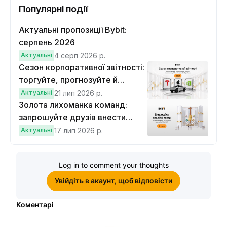
Популярні події
Актуальні пропозиції Bybit:
серпень 2026
Актуальні
4 серп 2026 р.
Сезон корпоративної звітності:
торгуйте, прогнозуйте й
вигравайте Cybertruck
Актуальні
21 лип 2026 р.
Золота лихоманка команд:
запрошуйте друзів внести
депозит на $100 і торгувати на
Актуальні
17 лип 2026 р.
$10, щоб виграти подвійні
винагороди
Log in to comment your thoughts
Увійдіть в акаунт, щоб відповісти
Коментарі