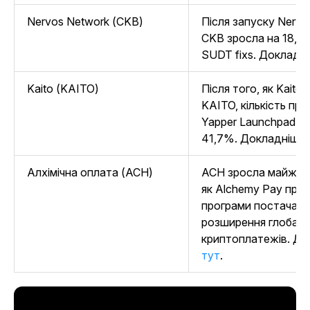
Nervos Network (CKB)
Після запуску Nervos
CKB зросла на 18,6%
SUDT fixs. Докладн
Kaito (KAITO)
Після того, як Kaito
KAITO, кількість про
Yapper Launchpad з
41,7%. Докладніше 
Алхімічна оплата (ACH)
ACH зросла майже на
як Alchemy Pay при
програми постачальни
розширення глобал
криптоплатежів. До
тут
.