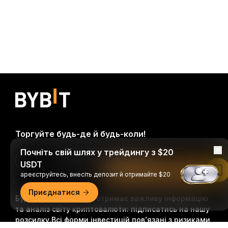
Торгуйте будь-де й будь-коли!
Почніть свій шлях у трейдингу з $20
Download Bybit App
USDT
Читати в застосунку Bybit
ареєструйтесь, внесіть депозит й отримайте $20
Приєднатися
Будьте першими, хто отримає важливу інформацію
та аналіз світу криптовалюти: підписатись на нашу
розсилку.
Всі форми інвестицій пов’язані з ризиками,