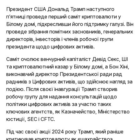
Президент США Дональд Трамп наступного
п’ятниці проведе перший саміт криптовалюти у
Білому домі, підкресливши його підтримку галузі. Він
проведе зібрання помітних засновників, генеральних
директорів, інвесторів і членів робочої групи
президента щодо цифрових активів.
Саміт очолює венчурний капіталіст Девід Секс, ШІ
та криптовалютний казар у Білому домі, а Бон Хіні,
виконавчий директор
Президентської ради рад
радників з Цифрових активів
, що здійснює нагляд за
подією. Після своєї інавгурації Трамп створив
робочу групу для надання консультацій щодо
політики цифрових активів за участю таких
ключових агентств, як Казначейство, Міністерство
юстиції, SEC і CFTC.
Під час своєї акції 2024 року Трамп, який раніше
критикував криптовалюту як «шахрайство»,