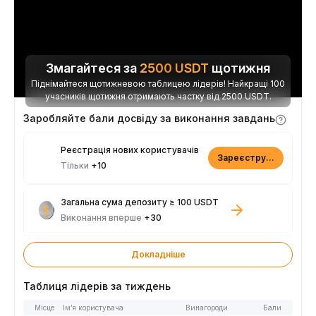
Змагайтеся за
2500
USDT
щотижня
Піднімайтеся щотижневою таблицею лідерів! Найкращі 100
учасників щотижня отримають частку від 2500 USDT.
Заробляйте бали досвіду за виконання завдань
Реєстрація нових користувачів
Зареєструватися
Тільки
+10
Загальна сума депозиту ≥ 100 USDT
Виконання вперше
+30
Докладніше
Таблиця лідерів за тиждень
Місце
Ім’я користувача
Винагороди
Бали