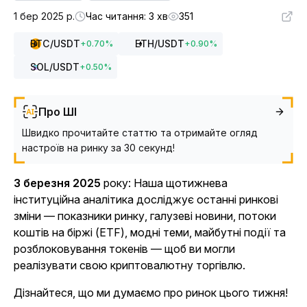
1 бер 2025 р.
Час читання: 3 хв
351
BTC
/USDT
ETH
/USDT
+
0.70
%
+
0.90
%
SOL
/USDT
+
0.50
%
Про ШІ
Швидко прочитайте статтю та отримайте огляд
настроїв на ринку за 30 секунд!
3 березня 2025
року
: Наша щотижнева
інституційна аналітика
досліджує останні ринкові
зміни — показники ринку, галузеві новини, потоки
коштів на біржі (ETF), модні теми, майбутні події та
розблоковування токенів — щоб ви могли
реалізувати свою криптовалютну торгівлю.
Дізнайтеся, що ми думаємо про ринок цього тижня!