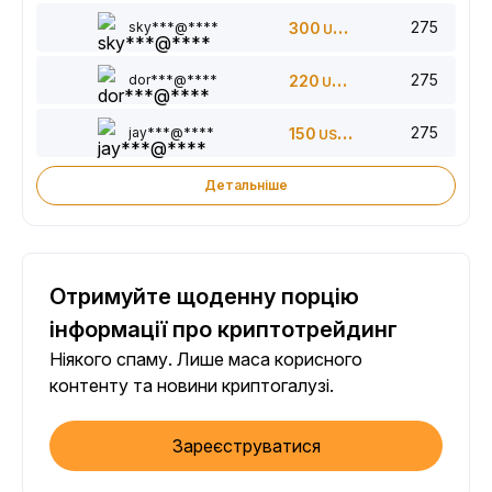
275
sky***@****
300
USDT
275
dor***@****
220
USDT
275
jay***@****
150
USDT
Детальніше
Отримуйте щоденну порцію
інформації про криптотрейдинг
Ніякого спаму. Лише маса корисного
контенту та новини криптогалузі.
Зареєструватися