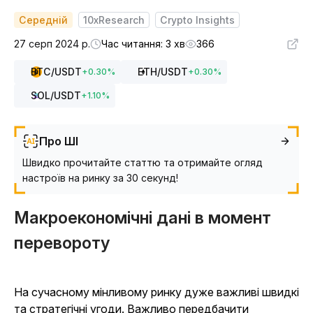
Середній
10xResearch
Crypto Insights
27 серп 2024 р.
Час читання: 3 хв
366
BTC
/USDT
ETH
/USDT
+
0.30
%
+
0.30
%
SOL
/USDT
+
1.10
%
Про ШІ
Швидко прочитайте статтю та отримайте огляд
настроїв на ринку за 30 секунд!
Макроекономічні дані в момент
перевороту
На сучасному мінливому ринку дуже важливі швидкі
та стратегічні угоди. Важливо передбачити