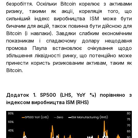
безробіття. Оскільки Bitcoin корелює з активами
ризику, такими як акції, кореляція того, що
сильніший індекс виробництва ISM може бути
бичачим для акцій, також повинна бути дійсною для
Bitcoin (і навпаки). Завдяки слабким економічним
показникам і спадаючому долару нещодавня
промова Паула встановлює очікування щодо
збільшення ліквідності ринку, що потенційно може
принести користь ризикованим активам, таким як
Bitcoin.
Додаток 1. SP500 (LHS, YoY %) порівняно з
індексом виробництва ISM (RHS)