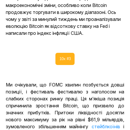
макроекономічні зміни, особливо коли Bitcoin
продовжує торгувати в широкому діапазоні. Ось
чому у звіті за минулий тиждень ми проаналізували
еволюцію Bitcoin як відсоткову ставку на Fed і
написали про індекс інфляції США.
10x #3
Ми очікували, що FOMC хвилин позбується довші
позиції, і фестиваль фестивалю з наголосом на
слабких сторонах ринку праці. Ця м’якіша позиція
спричинила зростання Bitcoin, що призвело до
значних прибутків. Притоки ліквідності досягли
нового максимуму за рік на рівні $61,9 мільярдів,
зумовленого збільшенням
майнінгу
стейблкоїнів
і