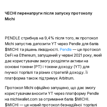
ЧЕСНІ перенапруги після запуску протоколу
Michi
PENDLE стрибнув на 9,4% після того, як протокол
Michi запустив депозити YT через Pendle для балів
$MICHI та рішень ліквідності.
Pendle
— це протокол
DeFi на Ethereum, запущений у червні 2021
року, який
дає користувачам змогу розділяти активи на
основні токени (PT) і токени доходу (YT) для
гнучкої торгівлі та різних стратегій доходу.
Її
платформа також підтримує Arbitrum.
Протокол Michi офіційно запущено, що дає змогу
користувачам вносити YT через платформу Pendle
на michiwallet.com за отримання балів $MICHI.
$MICHI — це новий протокол безнадійної торгівлі