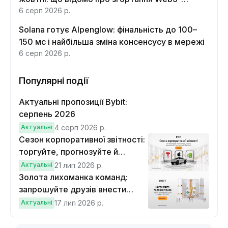
функцій
6 серп 2026 р.
Solana готує Alpenglow: фінальність до 100–
150 мс і найбільша зміна консенсусу в мережі
6 серп 2026 р.
Популярні події
Актуальні пропозиції Bybit:
серпень 2026
Актуальні
4 серп 2026 р.
Сезон корпоративної звітності:
торгуйте, прогнозуйте й
вигравайте Cybertruck
Актуальні
21 лип 2026 р.
Золота лихоманка команд:
запрошуйте друзів внести
депозит на $100 і торгувати на
Актуальні
17 лип 2026 р.
$10, щоб виграти подвійні
винагороди