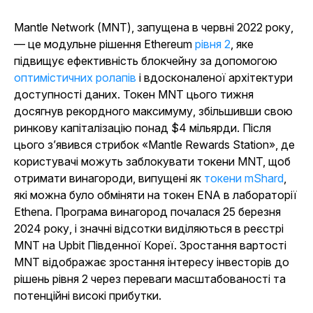
Mantle Network (MNT), запущена в червні 2022 року,
— це модульне рішення Ethereum
рівня 2
,
яке
підвищує ефективність блокчейну за допомогою
оптимістичних ролапів
і вдосконаленої архітектури
доступності даних. Токен MNT цього тижня
досягнув рекордного максимуму, збільшивши свою
ринкову капіталізацію понад $4 мільярди. Після
цього з’явився стрибок «Mantle Rewards Station», де
користувачі можуть заблокувати токени MNT, щоб
отримати винагороди, випущені як
токени mShard
,
які можна було обміняти на токен ENA в лабораторії
Ethena. Програма винагород почалася 25 березня
2024 року, і значні відсотки виділяються в реєстрі
MNT на Upbit Південної Кореї. Зростання вартості
MNT відображає зростання інтересу інвесторів до
рішень рівня 2 через переваги масштабованості та
потенційні високі прибутки.