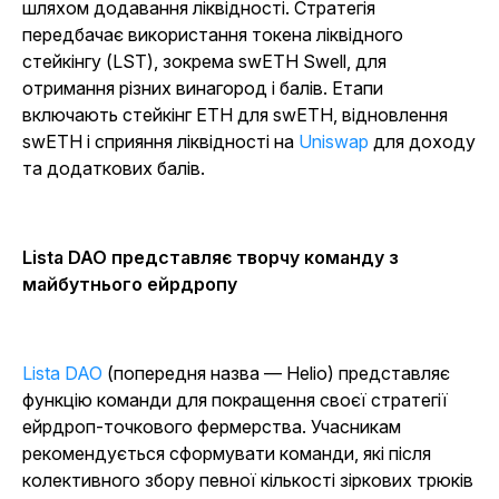
шляхом додавання ліквідності. Стратегія
передбачає використання токена ліквідного
стейкінгу (LST), зокрема swETH Swell, для
отримання різних винагород і балів. Етапи
включають стейкінг ETH для swETH, відновлення
swETH і сприяння ліквідності на
Uniswap
для доходу
та додаткових балів.
Lista DAO представляє творчу команду з
майбутнього ейрдропу
Lista DAO
(попередня назва — Helio) представляє
функцію команди для покращення своєї стратегії
ейрдроп-точкового фермерства. Учасникам
рекомендується сформувати команди, які після
колективного збору певної кількості зіркових трюків