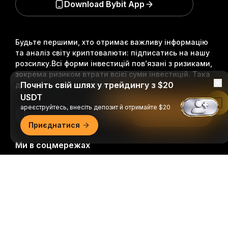
Download Bybit App
Будьте першими, хто отримає важливу інформацію
та аналіз світу криптовалюти: підписатись на нашу
розсилку.
Всі форми інвестицій пов’язані з ризиками,
зокрема ризиком втрати всієї суми інвестицій. Така
Почніть свій шлях у трейдингу з $20
діяльність може не підходити всім.
USDT
Читати в застосунку Bybit
ареєструйтесь, внесіть депозит й отримайте $20
Підписатися
Приєднатися
Ми в соцмережах
Докладний огляд
© 2018-2026 Bybit.com. Всі права захищені.