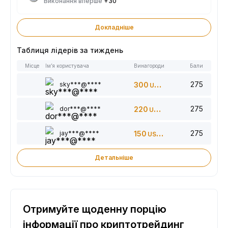
Виконання вперше
+30
Докладніше
Таблиця лідерів за тиждень
Місце
Ім’я користувача
Винагороди
Бали
275
sky***@****
300
USDT
275
dor***@****
220
USDT
275
jay***@****
150
USDT
Детальніше
Отримуйте щоденну порцію
інформації про криптотрейдинг