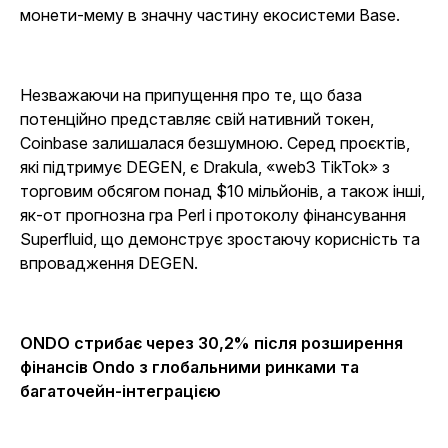
монети-мему в значну частину екосистеми Base.
Незважаючи на припущення про те, що база
потенційно представляє свій нативний токен,
Coinbase залишалася безшумною. Серед проєктів,
які підтримує DEGEN, є Drakula, «web3 TikTok» з
торговим обсягом понад $10 мільйонів, а також інші,
як-от прогнозна гра
Perl
і протоколу фінансування
Superfluid, що демонструє зростаючу корисність та
впровадження DEGEN.
ONDO стрибає через 30,2% після розширення
фінансів Ondo з глобальними ринками та
багаточейн-інтеграцією