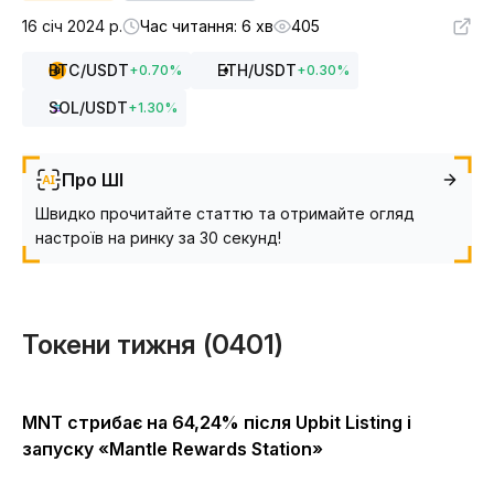
16 січ 2024 р.
Час читання: 6 хв
405
BTC
/USDT
ETH
/USDT
+
0.70
%
+
0.30
%
SOL
/USDT
+
1.30
%
Про ШІ
Швидко прочитайте статтю та отримайте огляд
настроїв на ринку за 30 секунд!
Токени тижня (0401)
MNT стрибає на 64,24% після Upbit Listing і
запуску «Mantle Rewards Station»