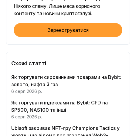
Ніякого спаму. Лише маса корисного
контенту та новини криптогалузі.
Зареєструватися
Схожі статті
Як торгувати сировинними товарами на Bybit:
золото, нафта й газ
6 серп 2026 р.
Як торгувати індексами на Bybit: CFD на
SP500, NAS100 та інші
6 серп 2026 р.
Ubisoft закриває NFT-гру Champions Tactics у
жовтні: що відомо про згортання Web3-