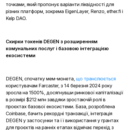
точками, який пропонує варіанти ліквідності для
різних платформ, зокрема EigenLayer, Renzo, ether.fi і
Kelp DAO.
Скирки токенів DEGEN з розширенням
комунальних послуг і базовою інтеграцією
екосистеми
DEGEN, спочатку мем-монета
,
що транслюється
користувачам Farcaster, з 14 березня 2024 року
зросла на 1500%, досягнувши ринкової капіталізації
в розмірі $212 млн завдяки зростаючій ролі в
проєктах базової екосистеми. База, розроблена
Coinbase, бачить рекордні транзакції, інтеграція
DEGEN у застосунки та її використання у грантах
для проєктів на ранніх етапах відмічає перехід з