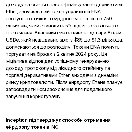
доходу на основі ставок фінансування деривативів
Ether, запускає свій токен управління ENA
наступного тижня з ейрдропом токенів на 750
мільйонів, який становить 5% від його загального
постачання. Власники синтетичного долара Етени
USDe, який нещодавно зріс із $85 до $1,3 мільярда,
допускаються до розподілу. Токени ENA почнуть
торгувати на біржах з 2 квітня 2024 року. Ця
ініціатива відповідає успішному генеруванню
доходу протоколу від ліквідного стейкінгу та
торгівлі деривативами Ether, виходячи з динаміки
ринку криптовалюти. Після ейрдропу Етена планує
запровадити нові заохочення для подальшого
залучення користувачів.
Inception підтверджує способи отримання
ейрдропу токенів ING