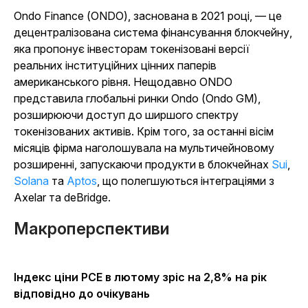
Ondo Finance (ONDO), заснована в 2021 році, — це
децентралізована система фінансування блокчейну,
яка пропонує інвесторам токенізовані версії
реальних інституційних цінних паперів
американського рівня. Нещодавно ONDO
представила глобальні ринки Ondo (Ondo GM),
розширюючи доступ до ширшого спектру
токенізованих активів. Крім того, за останні вісім
місяців фірма наголошувала на мультичейновому
розширенні, запускаючи продукти в
блокчейнах
Sui
,
Solana
та
Aptos
, що полегшуються інтеграціями з
Axelar та deBridge.
Макроперспективи
Індекс ціни PCE в лютому зріс на 2,8% на рік
відповідно до очікувань