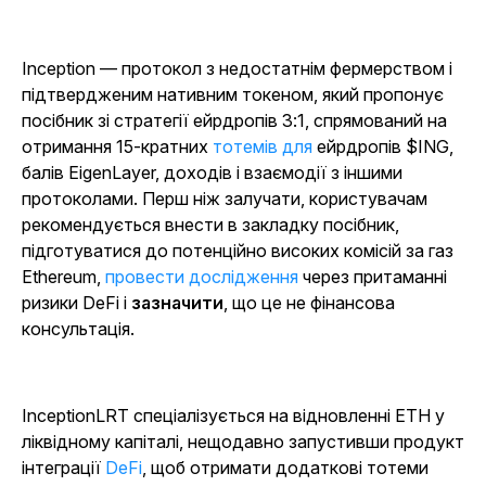
Inception — протокол з недостатнім фермерством і
підтвердженим нативним токеном, який пропонує
посібник зі стратегії ейрдропів 3:1, спрямований на
отримання 15-кратних
тотемів для
ейрдропів $ING,
балів EigenLayer, доходів і взаємодії з іншими
протоколами. Перш ніж залучати, користувачам
рекомендується внести в закладку посібник,
підготуватися до потенційно високих комісій за газ
Ethereum,
провести дослідження
через притаманні
ризики DeFi і
зазначити
,
що це не фінансова
консультація.
InceptionLRT спеціалізується на відновленні ETH у
ліквідному капіталі, нещодавно запустивши продукт
інтеграції
DeFi
, щоб отримати додаткові тотеми