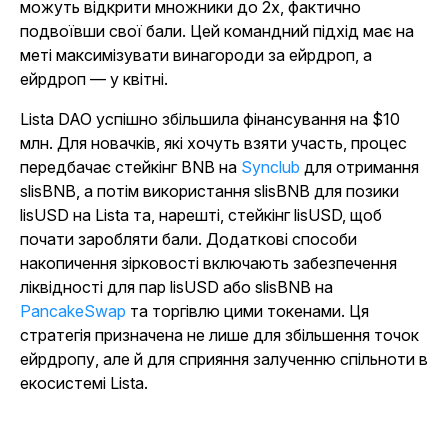
можуть відкрити множники до 2х, фактично
подвоївши свої бали. Цей командний підхід має на
меті максимізувати винагороди за ейрдроп, а
ейрдроп — у квітні.
Lista DAO успішно збільшила фінансування на $10
млн. Для новачків, які хочуть взяти участь, процес
передбачає стейкінг BNB на
Synclub
для отримання
slisBNB, а потім використання slisBNB для позики
lisUSD на Lista та, нарешті, стейкінг lisUSD, щоб
почати заробляти бали. Додаткові способи
накопичення зірковості включають забезпечення
ліквідності для пар lisUSD або slisBNB на
PancakeSwap
та торгівлю цими токенами. Ця
стратегія призначена не лише для збільшення точок
ейрдропу, але й для сприяння залученню спільноти в
екосистемі Lista.