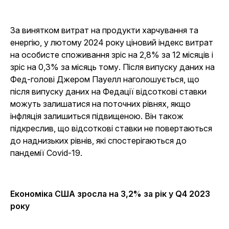
За винятком витрат на продукти харчування та
енергію, у лютому 2024 року ціновий індекс витрат
на особисте споживання зріс на 2,8% за 12 місяців і
зріс на 0,3% за місяць тому. Після випуску даних на
Фед-голові Джером Пауелл наголошується, що
після випуску даних на Федації відсоткові ставки
можуть залишатися на поточних рівнях, якщо
інфляція залишиться підвищеною. Він також
підкреслив, що відсоткові ставки не повертаються
до наднизьких рівнів, які спостерігаються до
пандемії Covid-19.
Економіка США зросла на 3,2% за рік у Q4 2023
року