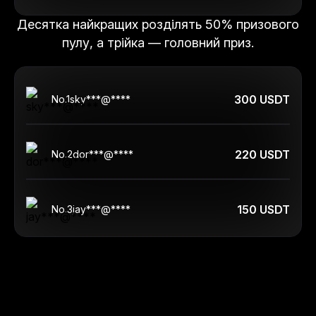
Десятка найкращих розділять 50% призового
пулу, а трійка — головний приз.
300 USDT
No.
1
sky***@****
220 USDT
No.
2
dor***@****
150 USDT
No.
3
jay***@****