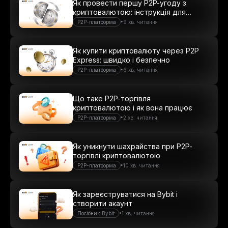
Як провести першу P2P-угоду з
криптовалютою: інструкція для
новачків
•
P2P-платформа
9 хв. читання
Як купити криптовалюту через P2P
Express: швидко і безпечно
•
P2P-платформа
6 хв. читання
Що таке P2P-торгівля
криптовалютою і як вона працює
•
P2P-платформа
2 хв. читання
Як уникнути шахрайства при P2P-
торгівлі криптовалютою
•
P2P-платформа
10 хв. читання
Як зареєструватися на Bybit і
створити акаунт
•
Посібник Bybit
1 хв. читання