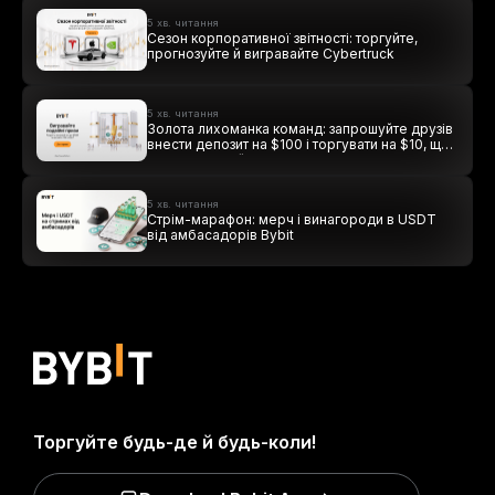
5 хв. читання
Сезон корпоративної звітності: торгуйте,
прогнозуйте й вигравайте Cybertruck
5 хв. читання
Золота лихоманка команд: запрошуйте друзів
внести депозит на $100 і торгувати на $10, щоб
виграти подвійні винагороди
5 хв. читання
Стрім-марафон: мерч і винагороди в USDT
від амбасадорів Bybit
Торгуйте будь-де й будь-коли!