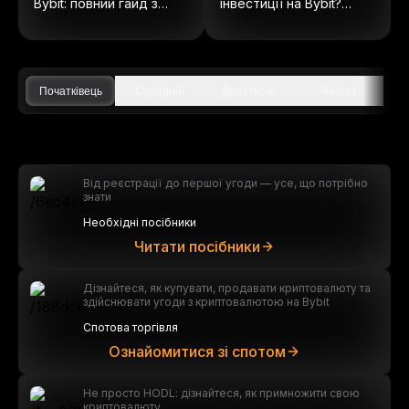
Bybit: повний гайд з
інвестиції на Bybit?
ончейн акцій
(Оновлено 2025)
Початківець
Середній
Додатково
Аналіз
Від реєстрації до першої угоди — усе, що потрібно
знати
Необхідні посібники
Читати посібники
Дізнайтеся, як купувати, продавати криптовалюту та
здійснювати угоди з криптовалютою на Bybit
Спотова торгівля
Ознайомитися зі спотом
Не просто HODL: дізнайтеся, як примножити свою
криптовалюту