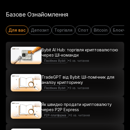
Базове Ознайомлення
Для вас
Депозит
Торгівля
Спот
Bitcoin
Блокче
Bybit AI Hub: торгівля криптовалютою
через ШІ-команди
•
Посібник Bybit
6 хв. читання
TradeGPT від Bybit: ШІ-помічник для
аналізу крипторинку
•
Посібник Bybit
9 хв. читання
Як швидко продати криптовалюту
через P2P Express
•
P2P-платформа
6 хв. читання