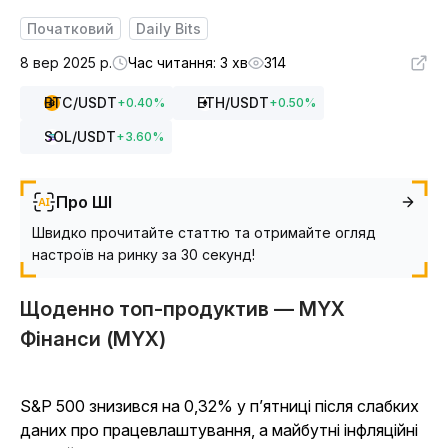
Початковий
Daily Bits
8 вер 2025 р.
Час читання: 3 хв
314
BTC
/USDT
ETH
/USDT
+
0.40
%
+
0.50
%
SOL
/USDT
+
3.60
%
Про ШІ
Швидко прочитайте статтю та отримайте огляд
настроїв на ринку за 30 секунд!
Щоденно топ-продуктив — MYX
Фінанси (MYX)
S&P 500 знизився на 0,32% у п’ятниці після слабких
даних про працевлаштування, а майбутні інфляційні