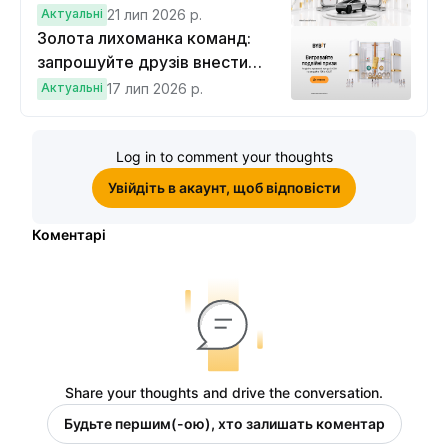
вигравайте Cybertruck
Актуальні
21 лип 2026 р.
Золота лихоманка команд:
запрошуйте друзів внести
депозит на $100 і торгувати на
Актуальні
17 лип 2026 р.
$10, щоб виграти подвійні
винагороди
Log in to comment your thoughts
Увійдіть в акаунт, щоб відповісти
Коментарі
Share your thoughts and drive the conversation.
Будьте першим(-ою), хто залишать коментар