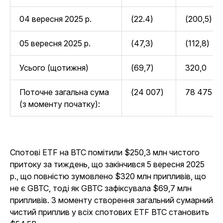
04 вересня 2025 р.
(22.4)
(200,5)
05 вересня 2025 р.
(47,3)
(112,8)
Усього (щотижня)
(69,7)
320,0
Поточне загальна сума
(24 007)
78 475
(з моменту початку):
Спотові ETF на BTC помітили $250,3 млн чистого
притоку за тиждень, що закінчився 5 вересня 2025
р., що повністю зумовлено $320 млн припливів, що
не є GBTC, тоді як GBTC зафіксувала $69,7 млн
припливів. З моменту створення загальний сумарний
чистий приплив у всіх спотових ETF BTC становить