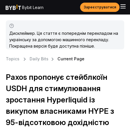
Bybit Learn
Зареєструватися
Дисклеймер. Ця стаття є попереднім перекладом на
українську за допомогою машинного перекладу.
Покращена версія буде доступна пізніше.
Topics
Daily Bits
Current Page
Paxos пропонує стейблкоїн
USDH для стимулювання
зростання Hyperliquid із
викупом власниками HYPE з
95-відсотковою дохідністю