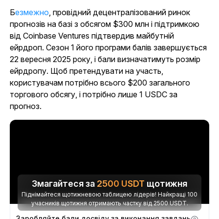
Безмежно
, провідний децентралізований ринок
прогнозів на базі з обсягом $300 млн і підтримкою
від Coinbase Ventures підтвердив майбутній
ейрдроп. Сезон 1 його програми балів завершується
22 вересня 2025 року, і бали визначатимуть розмір
ейрдропу. Щоб претендувати на участь,
користувачам потрібно всього $200 загального
торгового обсягу, і потрібно лише 1 USDC за
прогноз.
Змагайтеся за
2500
USDT
щотижня
Піднімайтеся щотижневою таблицею лідерів! Найкращі 100
учасників щотижня отримають частку від 2500 USDT.
Заробляйте бали досвіду за виконання завдань