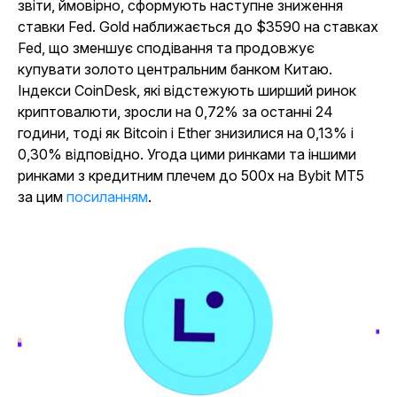
звіти, ймовірно, сформують наступне зниження
ставки Fed. Gold наближається до $3590 на ставках
Fed, що зменшує сподівання та продовжує
купувати золото центральним банком Китаю.
Індекси CoinDesk, які відстежують ширший ринок
криптовалюти, зросли на 0,72% за останні 24
години, тоді як Bitcoin і Ether знизилися на 0,13% і
0,30% відповідно. Угода цими ринками та іншими
ринками з кредитним плечем до 500x на Bybit MT5
за цим
посиланням
.