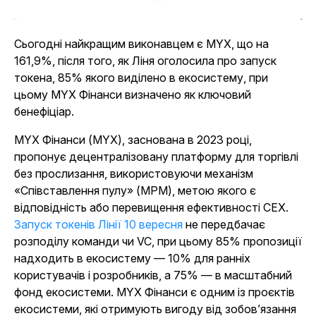
Сьогодні найкращим виконавцем є MYX, що на
161,9%, після того, як Ліня оголосила про запуск
токена, 85% якого виділено в екосистему, при
цьому MYX Фінанси визначено як ключовий
бенефіціар.
MYX Фінанси (MYX), заснована в 2023 році,
пропонує децентралізовану платформу для торгівлі
без прослизання, використовуючи механізм
«Співставлення пулу» (MPM), метою якого є
відповідність або перевищення ефективності CEX.
Запуск токенів Лінії 10 вересня
не передбачає
розподілу команди чи VC, при цьому 85% пропозиції
надходить в екосистему — 10% для ранніх
користувачів і розробників, а 75% — в масштабний
фонд екосистеми. MYX Фінанси є одним із проєктів
екосистеми, які отримують вигоду від зобов’язання