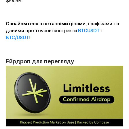
$54,5B.
Ознайомтеся з останніми цінами, графіками та
даними про точкові
контракти
BTCUSDT
і
BTC/USDT
!
Ейрдроп для перегляду