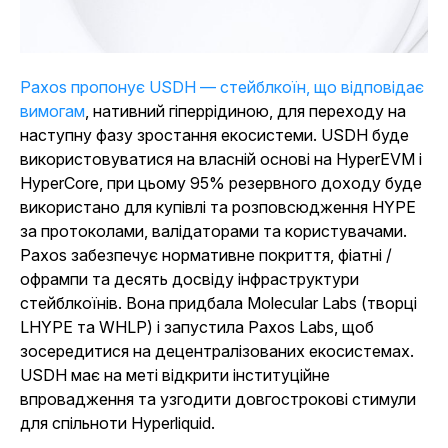
Paxos пропонує USDH — стейблкоїн, що відповідає
вимогам
, нативний гіперрідиною, для переходу на
наступну фазу зростання екосистеми. USDH буде
використовуватися на власній основі на HyperEVM і
HyperCore, при цьому 95% резервного доходу буде
використано для купівлі та розповсюдження HYPE
за протоколами, валідаторами та користувачами.
Paxos забезпечує нормативне покриття, фіатні /
офрампи та десять досвіду інфраструктури
стейблкоїнів. Вона придбала Molecular Labs (творці
LHYPE та WHLP) і запустила Paxos Labs, щоб
зосередитися на децентралізованих екосистемах.
USDH має на меті відкрити інституційне
впровадження та узгодити довгострокові стимули
для спільноти Hyperliquid.