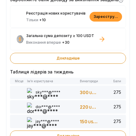
Реєстрація нових користувачів
Зареєструватися
Тільки
+10
Загальна сума депозиту ≥ 100 USDT
Виконання вперше
+30
Докладніше
Таблиця лідерів за тиждень
Місце
Ім’я користувача
Винагороди
Бали
275
sky***@****
300
USDT
275
dor***@****
220
USDT
275
jay***@****
150
USDT
Детальніше