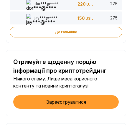
275
dor***@****
220
USDT
275
jay***@****
150
USDT
Детальніше
Отримуйте щоденну порцію
інформації про криптотрейдинг
Ніякого спаму. Лише маса корисного
контенту та новини криптогалузі.
Зареєструватися