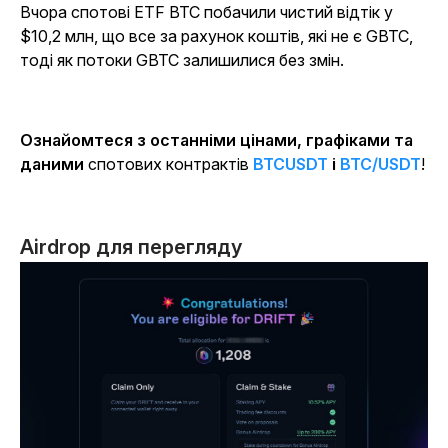
Вчора спотові ETF BTC побачили чистий відтік у
$10,2 млн, що все за рахунок коштів, які не є GBTC,
тоді як потоки GBTC залишилися без змін.
Ознайомтеся з останніми цінами, графіками та
даними
спотових контрактів
BTCUSDT
і
BTC/USDT
!
Airdrop для перегляду