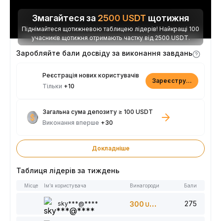
Змагайтеся за
2500
USDT
щотижня
Піднімайтеся щотижневою таблицею лідерів! Найкращі 100
учасників щотижня отримають частку від 2500 USDT.
Заробляйте бали досвіду за виконання завдань
Реєстрація нових користувачів
Зареєструватися
Тільки
+10
Загальна сума депозиту ≥ 100 USDT
Виконання вперше
+30
Докладніше
Таблиця лідерів за тиждень
Місце
Ім’я користувача
Винагороди
Бали
275
sky***@****
300
USDT