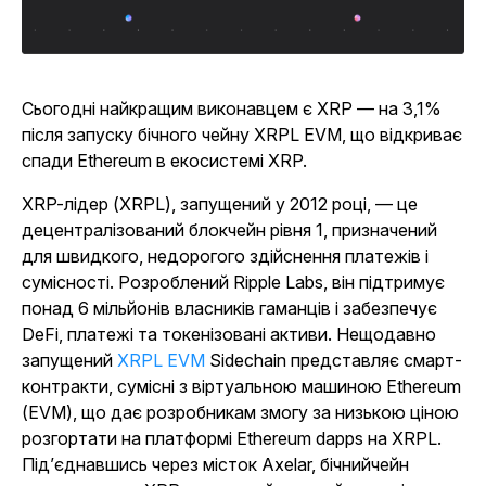
Сьогодні найкращим виконавцем є XRP — на 3,1%
після запуску бічного чейну XRPL EVM, що відкриває
спади Ethereum в екосистемі XRP.
XRP-лідер (XRPL), запущений у 2012 році, — це
децентралізований блокчейн рівня 1, призначений
для швидкого, недорогого здійснення платежів і
сумісності. Розроблений Ripple Labs, він підтримує
понад 6 мільйонів власників гаманців і забезпечує
DeFi, платежі та токенізовані активи. Нещодавно
запущений
XRPL EVM
Sidechain представляє смарт-
контракти, сумісні з віртуальною машиною Ethereum
(EVM), що дає розробникам змогу за низькою ціною
розгортати на платформі Ethereum dapps на XRPL.
Під’єднавшись через місток Axelar, бічнийчейн