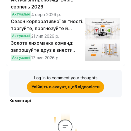
серпень 2026
Актуальні
4 серп 2026 р.
Сезон корпоративної звітності:
торгуйте, прогнозуйте й
вигравайте Cybertruck
Актуальні
21 лип 2026 р.
Золота лихоманка команд:
запрошуйте друзів внести
депозит на $100 і торгувати на
Актуальні
17 лип 2026 р.
$10, щоб виграти подвійні
винагороди
Log in to comment your thoughts
Увійдіть в акаунт, щоб відповісти
Коментарі