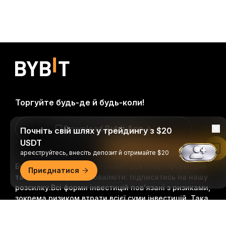
Торгуйте будь-де й будь-коли!
Download Bybit App
Почніть свій шлях у трейдингу з $20
USDT
Читати в застосунку Bybit
ареєструйтесь, внесіть депозит й отримайте $20
Будьте першими, хто отримає важливу інформацію
Приєднатися
та аналіз світу криптовалюти: підписатись на нашу
розсилку.
Всі форми інвестицій пов’язані з ризиками,
зокрема ризиком втрати всієї суми інвестицій. Така
діяльність може не підходити всім.
Докладний огляд