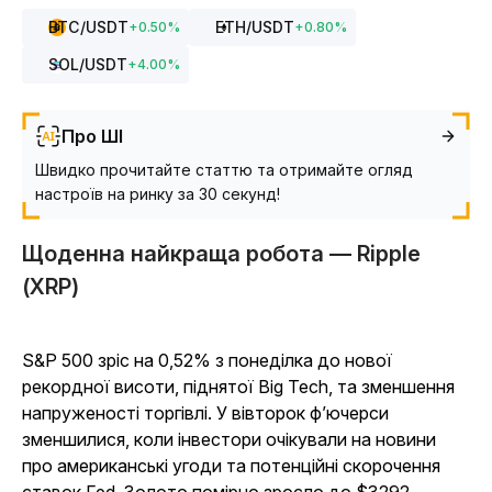
BTC
/USDT
ETH
/USDT
+
0.50
%
+
0.80
%
SOL
/USDT
+
4.00
%
Про ШІ
Швидко прочитайте статтю та отримайте огляд
настроїв на ринку за 30 секунд!
Щоденна найкраща робота — Ripple
(XRP)
S&P 500 зріс на 0,52% з понеділка до нової
рекордної висоти, піднятої Big Tech, та зменшення
напруженості торгівлі. У вівторок ф’ючерси
зменшилися, коли інвестори очікували на новини
про американські угоди та потенційні скорочення