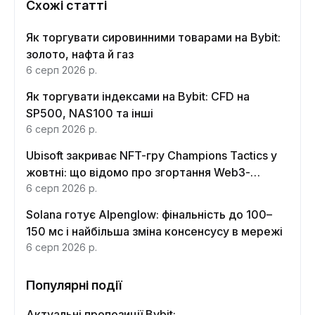
Схожі статті
Як торгувати сировинними товарами на Bybit:
золото, нафта й газ
6 серп 2026 р.
Як торгувати індексами на Bybit: CFD на
SP500, NAS100 та інші
6 серп 2026 р.
Ubisoft закриває NFT-гру Champions Tactics у
жовтні: що відомо про згортання Web3-
функцій
6 серп 2026 р.
Solana готує Alpenglow: фінальність до 100–
150 мс і найбільша зміна консенсусу в мережі
6 серп 2026 р.
Популярні події
Актуальні пропозиції Bybit: