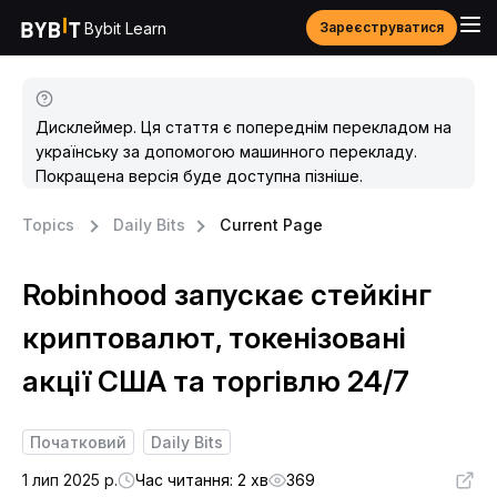
Bybit Learn
Зареєструватися
Дисклеймер. Ця стаття є попереднім перекладом на
українську за допомогою машинного перекладу.
Покращена версія буде доступна пізніше.
Topics
Daily Bits
Current Page
Robinhood запускає стейкінг
криптовалют, токенізовані
акції США та торгівлю 24/7
Початковий
Daily Bits
1 лип 2025 р.
Час читання: 2 хв
369