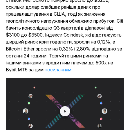
ставок Fed. Золото помірно зросло до $3292,
оскільки долар слабшає раніше даних про
працевлаштування в США, тоді як зниження
геополітичного напруження обмежило прибуток. Citi
бачить консолідацію Q3 кварталі в діапазоні від
$3100 до $3500. Індекси Coindesk, які відстежують
ширший ринок криптовалюти, зросли на 0,12%, а
Bitcoin і Ether зросли на 0,32% і 2,80% відповідно за
останні 24 години. Торгуйте цими ринками та
іншими ринками з кредитним плечем до 500x на
Bybit MT5 за цим
посиланням
.