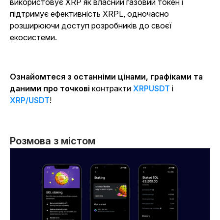
використовує XRP як власний газовий токен і
підтримує ефективність XRPL, одночасно
розширюючи доступ розробників до своєї
екосистеми.
Ознайомтеся з останніми цінами, графіками та
даними про точкові
контракти
XRPUSDT
і
XRP/USDT
!
Розмова з містом