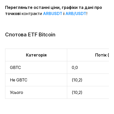
Перегляньте останні ціни, графіки та дані про
точкові
контракти
ARBUSDT
і
ARB/USDT
!
Спотова ETF Bitcoin
Категорія
Потік (м
GBTC
0,0
Не GBTC
(10,2)
Усього
(10,2)