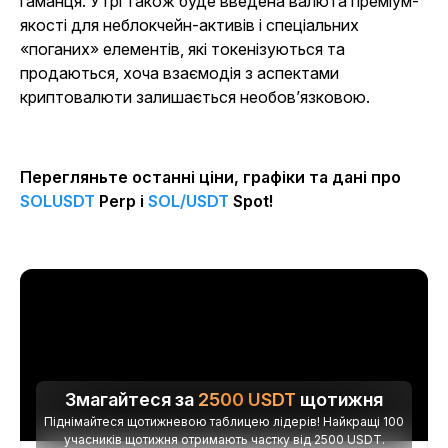
гаманця. У грі також буде введена валюта преміум-
якості для неблокчейн-активів і спеціальних
«поганих» елементів, які токенізуються та
продаються, хоча взаємодія з аспектами
криптовалюти залишається необов’язковою.
Перегляньте останні ціни, графіки та дані про
SOLUSDT
Perp і
SOL/USDT
Spot!
Змагайтеся за
2500
USDT
щотижня
Піднімайтеся щотижневою таблицею лідерів! Найкращі 100
учасників щотижня отримають частку від 2500 USDT.