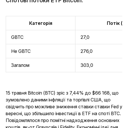
Спотові потоки ETF Bitcoin:
Категорія
Потік (м
GBTC
27,0
Не GBTC
276,0
Загалом
303,0
15 травня Bitcoin (BTC) зріс з 7,44% до $66 168, що
зумовлено даними інфляції та торгівлі США, що
свідчить про можливе зниження ставки ставки Fed у
вересні, що збільшило інвестиції в ETF на споті BTC.
Повідомлялося про помітні надходження основних
коштів, як-от Grayscale і Fidelity. Економічні ідеї дня