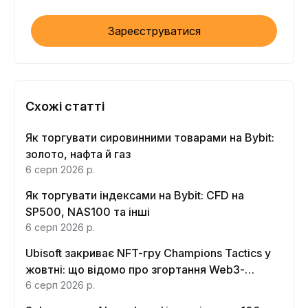
Зареєструватися
Схожі статті
Як торгувати сировинними товарами на Bybit:
золото, нафта й газ
6 серп 2026 р.
Як торгувати індексами на Bybit: CFD на
SP500, NAS100 та інші
6 серп 2026 р.
Ubisoft закриває NFT-гру Champions Tactics у
жовтні: що відомо про згортання Web3-
функцій
6 серп 2026 р.