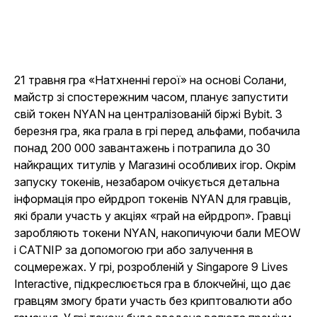
21 травня
гра «Натхненні герої» на основі Солани
,
майстр зі спостережним часом, планує запустити
свій токен NYAN на централізованій біржі Bybit.
З
березня гра, яка грала в грі перед альфами, побачила
понад 200 000 завантажень і потрапила до 30
найкращих титулів у Магазині особливих ігор. Окрім
запуску токенів, незабаром очікується детальна
інформація про ейрдроп токенів NYAN для гравців,
які брали участь у акціях «грай на ейрдроп». Гравці
заробляють токени NYAN, накопичуючи бали MEOW
і CATNIP за допомогою гри або залучення в
соцмережах. У грі, розробленій у Singapore 9 Lives
Interactive, підкреслюється гра в блокчейні, що дає
гравцям змогу брати участь без криптовалюти або