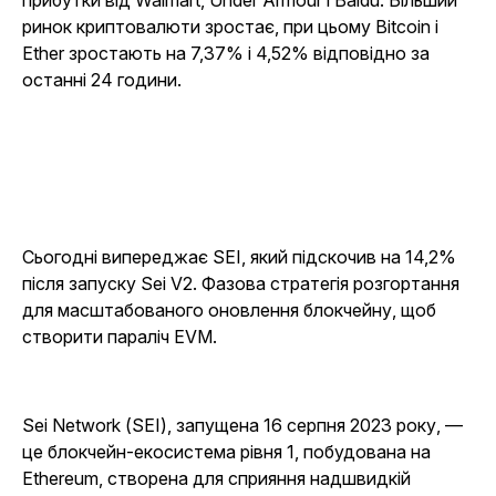
прибутки від Walmart, Under Armour і Baidu. Більший
ринок криптовалюти зростає, при цьому Bitcoin і
Ether зростають на 7,37% і 4,52% відповідно за
останні 24 години.
Сьогодні випереджає SEI, який підскочив на 14,2%
після запуску Sei V2. Фазова стратегія розгортання
для масштабованого оновлення блокчейну, щоб
створити параліч EVM.
Sei Network (SEI), запущена 16 серпня 2023 року, —
це блокчейн-екосистема рівня 1, побудована на
Ethereum, створена для сприяння надшвидкій