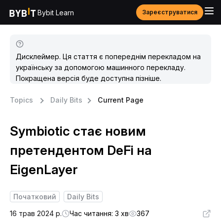
Bybit Learn
Зареєструватися
Дисклеймер. Ця стаття є попереднім перекладом на
українську за допомогою машинного перекладу.
Покращена версія буде доступна пізніше.
Topics
Daily Bits
Current Page
Symbiotic стає новим
претендентом DeFi на
EigenLayer
Початковий
Daily Bits
16 трав 2024 р.
Час читання: 3 хв
367