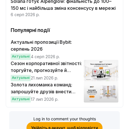
Solana готує Alpenglow: фінальність до 100–
150 мс і найбільша зміна консенсусу в мережі
6 серп 2026 р.
Популярні події
Актуальні пропозиції Bybit:
серпень 2026
Актуальні
4 серп 2026 р.
Сезон корпоративної звітності:
торгуйте, прогнозуйте й
вигравайте Cybertruck
Актуальні
21 лип 2026 р.
Золота лихоманка команд:
запрошуйте друзів внести
депозит на $100 і торгувати на
Актуальні
17 лип 2026 р.
$10, щоб виграти подвійні
винагороди
Log in to comment your thoughts
Увійдіть в акаунт, щоб відповісти