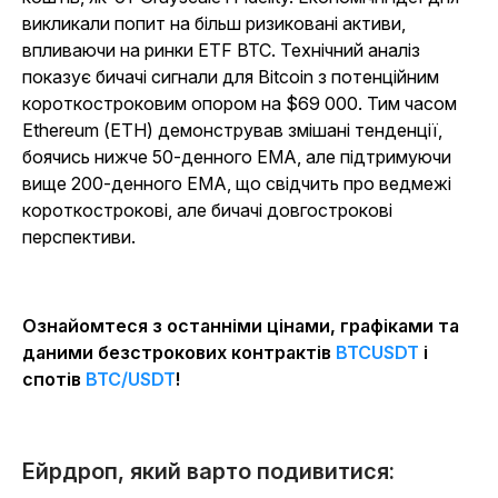
викликали попит на більш ризиковані активи,
впливаючи на ринки ETF BTC. Технічний аналіз
показує бичачі сигнали для Bitcoin з потенційним
короткостроковим опором на $69 000. Тим часом
Ethereum (ETH) демонстрував змішані тенденції,
боячись нижче 50-денного EMA, але підтримуючи
вище 200-денного EMA, що свідчить про ведмежі
короткострокові, але бичачі довгострокові
перспективи.
Ознайомтеся з останніми цінами, графіками та
даними безстрокових контрактів
BTCUSDT
і
спотів
BTC/USDT
!
Ейрдроп, який варто подивитися: