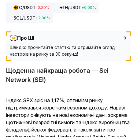
BTC
/USDT
ETH
/USDT
-0.20
%
+
0.00
%
SOL
/USDT
+
2.00
%
Про ШІ
Швидко прочитайте статтю та отримайте огляд
настроїв на ринку за 30 секунд!
Щоденна найкраща робота — Sei
Network (SEI)
Індекс SPX зріс на 1,17%, оптимізм ринку
підтримувався жорстким сезоном доходу. Наразі
інвестори очікують на нові економічні дані, зокрема
щотижневі безробітні вимоги та індекс виробництва
філадельфійської федерації, а також звіти про