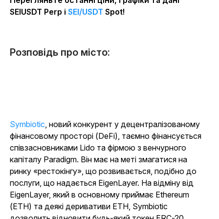
Перегляньте останні ціни, графіки та дані
SEIUSDT
Perp і
SEI/USDT
Spot!
Розповідь про місто:
Symbiotic
, новий конкурент у децентралізованому
фінансовому просторі (DeFi), таємно фінансується
співзасновниками Lido та фірмою з венчурного
капіталу Paradigm. Він має на меті змагатися на
ринку «рестокінгу», що розвивається, подібно до
послуги, що надається EigenLayer. На відміну від
EigenLayer, який в основному приймає Ethereum
(ETH) та деякі деривативи ETH, Symbiotic
дозволить відновити будь-який токен ERC-20,