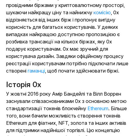
провідними біржами у криптовалютному просторі,
шукаючи найкращу ціну та найнижчу
комісію
, 0x
відрізняється від інших бірж і пропонує вигідну
корисність для багатьох користувачів. У деяких
випадках найкращою доступною пропозицією є
розбивка трансакції на кількох біржах, яку 0x
подарує користувачам. 0x має зручний для
користувача дизайн. Завдяки офіційному процесу
реєстрації користувачам потрібно підключати лише
створені
гаманці
, щоб почати здійснювати біржі.
Історія 0x
У жовтні 2016 року Амір Бандейлі та Вілл Воррен
заснували співзасновниками 0x з основною метою
стандартизації токенів блокчейну
Ethereum
. Більше
того, вони бачили можливість створення токенів
Ethereum для фіатних, NFT, золота та інших активів
для підтримки надійнішої торгівлі. Цю концепцію