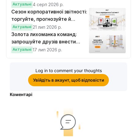
Актуальні
4 серп 2026 р.
Сезон корпоративної звітності:
торгуйте, прогнозуйте й
вигравайте Cybertruck
Актуальні
21 лип 2026 р.
Золота лихоманка команд:
запрошуйте друзів внести
депозит на $100 і торгувати на
Актуальні
17 лип 2026 р.
$10, щоб виграти подвійні
винагороди
Log in to comment your thoughts
Увійдіть в акаунт, щоб відповісти
Коментарі