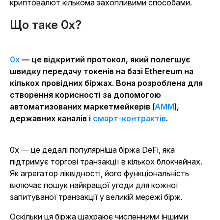
криптовалют кількома захопливими способами.
Що таке 0x?
0x
— це відкритий протокол, який полегшує
швидку передачу токенів на базі Ethereum на
кількох провідних біржах. Вона розроблена для
створення корисності за допомогою
автоматизованих маркетмейкерів (
AMM
),
державних каналів і
смарт-контрактів
.
0x — це дедалі популярніша біржа DeFi, яка
підтримує торгові транзакції в кількох блокчейнах.
Як агрегатор ліквідності, його функціональність
включає пошук найкращої угоди для кожної
запитуваної транзакції у великій мережі бірж.
Оскільки ця біржа шахраює численними іншими