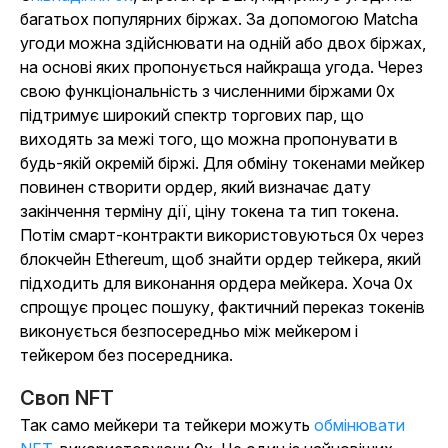
багатьох популярних біржах. За допомогою Matcha
угоди можна здійснювати на одній або двох біржах,
на основі яких пропонується найкраща угода. Через
свою функціональність з численними біржами 0x
підтримує широкий спектр торгових пар, що
виходять за межі того, що можна пропонувати в
будь-якій окремій біржі. Для обміну токенами мейкер
повинен створити ордер, який визначає дату
закінчення терміну дії, ціну токена та тип токена.
Потім смарт-контракти використовуються 0x через
блокчейн Ethereum, щоб знайти ордер тейкера, який
підходить для виконання ордера мейкера. Хоча 0x
спрощує процес пошуку, фактичний переказ токенів
виконується безпосередньо між мейкером і
тейкером без посередника.
Своп NFT
Так само мейкери та тейкери можуть
обмінювати