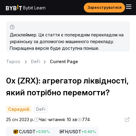
Bybit Learn
Зареєструватися
Дисклеймер. Ця стаття є попереднім перекладом на
українську за допомогою машинного перекладу.
Покращена версія буде доступна пізніше.
Topics
DeFi
Current Page
0x (ZRX): агрегатор ліквідності,
який потрібно перемогти?
Середній
DeFi
25 січ 2023 р.
Час читання: 10 хв
774
BTC
/USDT
ETH
/USDT
+
0.50
%
+
0.40
%