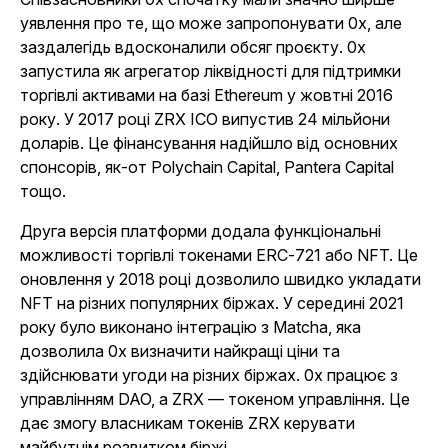
уявлення про те, що може запропонувати 0x, але
заздалегідь вдосконалили обсяг проєкту. 0x
запустила як агрегатор ліквідності для підтримки
торгівлі активами на базі Ethereum у жовтні 2016
року. У 2017 році ZRX ICO випустив 24 мільйони
доларів. Це фінансування надійшло від основних
спонсорів, як-от Polychain Capital, Pantera Capital
тощо.
Друга версія платформи додала функціональні
можливості торгівлі токенами ERC-721 або NFT. Це
оновлення у 2018 році дозволило швидко укладати
NFT на різних популярних біржах. У середині 2021
року було виконано інтеграцію з Matcha, яка
дозволила 0x визначити найкращі ціни та
здійснювати угоди на різних біржах. 0x працює з
управлінням DAO, а ZRX — токеном управління. Це
дає змогу власникам токенів ZRX керувати
майбутнім розвитком біржі.