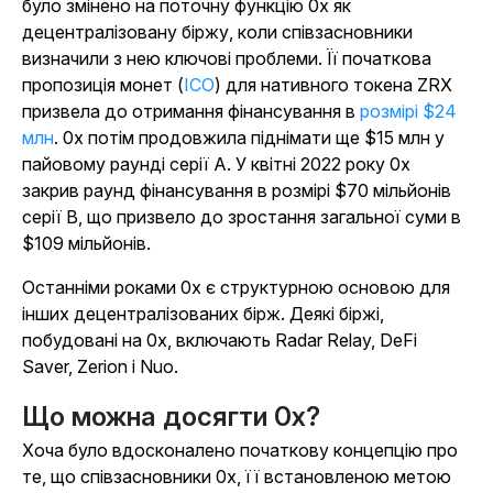
було змінено на поточну функцію 0x як
децентралізовану біржу, коли співзасновники
визначили з нею ключові проблеми. Її початкова
пропозиція монет (
ICO
) для нативного токена ZRX
призвела до отримання фінансування в
розмірі $24
млн
. 0x потім продовжила піднімати ще $15 млн у
пайовому раунді серії A. У квітні 2022 року 0x
закрив раунд фінансування в розмірі $70 мільйонів
серії B, що призвело до зростання загальної суми в
$109 мільйонів.
Останніми роками 0x є структурною основою для
інших децентралізованих бірж. Деякі біржі,
побудовані на 0x, включають Radar Relay, DeFi
Saver, Zerion і Nuo.
Що можна досягти 0x?
Хоча було вдосконалено початкову концепцію про
те, що співзасновники 0x, її встановленою метою