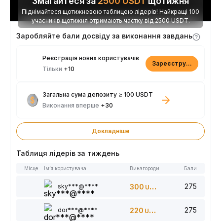
Змагайтеся за
2500
USDT
щотижня
Піднімайтеся щотижневою таблицею лідерів! Найкращі 100
учасників щотижня отримають частку від 2500 USDT.
Заробляйте бали досвіду за виконання завдань
Реєстрація нових користувачів
Зареєструватися
Тільки
+10
Загальна сума депозиту ≥ 100 USDT
Виконання вперше
+30
Докладніше
Таблиця лідерів за тиждень
Місце
Ім’я користувача
Винагороди
Бали
275
sky***@****
300
USDT
275
dor***@****
220
USDT