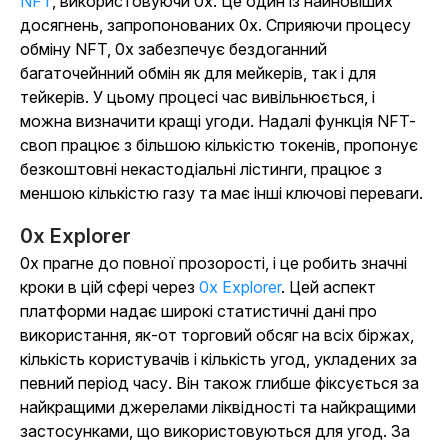
NFT
, використовуючи 0x. Це один із найновіших
досягнень, запропонованих 0x. Сприяючи процесу
обміну NFT, 0x забезпечує бездоганний
багаточейнний обмін як для мейкерів, так і для
тейкерів. У цьому процесі час вивільнюється, і
можна визначити кращі угоди. Надалі функція NFT-
своп працює з більшою кількістю токенів, пропонує
безкоштовні некастодіальні лістинги, працює з
меншою кількістю газу та має інші ключові переваги.
0x Explorer
0x прагне до повної прозорості, і це робить значні
кроки в цій сфері через
0x Explorer
. Цей аспект
платформи надає широкі статистичні дані про
використання, як-от торговий обсяг на всіх біржах,
кількість користувачів і кількість угод, укладених за
певний період часу. Він також глибше фіксується за
найкращими джерелами ліквідності та найкращими
застосунками, що використовуються для угод. За