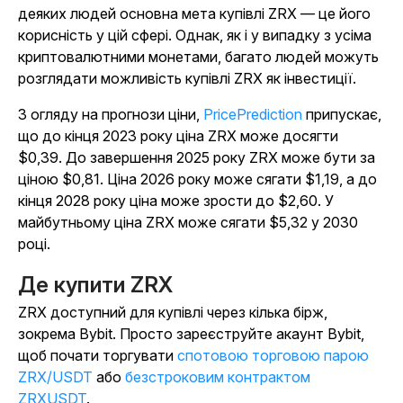
деяких людей основна мета купівлі ZRX — це його
корисність у цій сфері. Однак, як і у випадку з усіма
криптовалютними монетами, багато людей можуть
розглядати можливість купівлі ZRX як інвестиції.
З огляду на прогнози ціни,
PricePrediction
припускає,
що до кінця 2023 року ціна ZRX може досягти
$0,39. До завершення 2025 року ZRX може бути за
ціною $0,81. Ціна 2026 року може сягати $1,19, а до
кінця 2028 року ціна може зрости до $2,60. У
майбутньому ціна ZRX може сягати $5,32 у 2030
році.
Де купити ZRX
ZRX доступний для купівлі через кілька бірж,
зокрема Bybit. Просто зареєструйте акаунт Bybit,
щоб почати торгувати
спотовою торговою парою
ZRX/USDT
або
безстроковим контрактом
ZRXUSDT
.