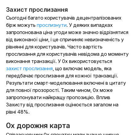
Захист прослизання
Сьогодні багато користувачів децентралізованих
бірж можуть
прослизнути
. У деяких випадках
запропонована ціна угоди може значно відрізнятися
від виконаної ціни, і це спричиняє невизначеність у
рівнянні для користувачів. Часто вартість
прослизання для користувачів невідома до моменту
виконання транзакції. У 0x використовується
захист прослизання
, що включає модель, яка
передбачає прослизання для кожної транзакції.
Результати смарт-моделювання включені в цитату
для повної прозорості. Таким чином, 0x може
запропонувати найкращу пропозицію. Вплив
Захисту від прослизання оцінюється загалом на
рівні 48%.
0x дорожня карта
Співзасновники 0x спочатку мали значно ширше