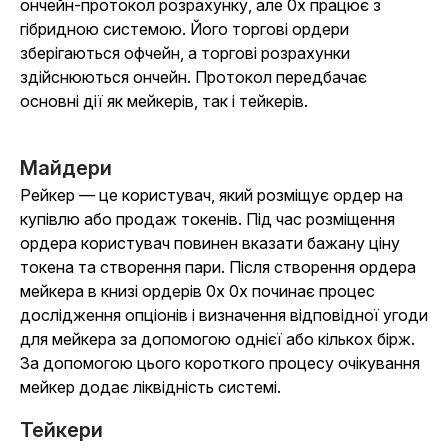
ончейн-протокол розрахунку, але 0x працює з
гібридною системою. Його торгові ордери
зберігаються офчейн, а торгові розрахунки
здійснюються ончейн. Протокол передбачає
основні дії як мейкерів, так і тейкерів.
Майдери
Рейкер — це користувач, який розміщує ордер на
купівлю або продаж токенів. Під час розміщення
ордера користувач повинен вказати бажану ціну
токена та створення пари. Після створення ордера
мейкера в книзі ордерів 0x 0x починає процес
дослідження опціонів і визначення відповідної угоди
для мейкера за допомогою однієї або кількох бірж.
За допомогою цього короткого процесу очікування
мейкер додає ліквідність системі.
Тейкери