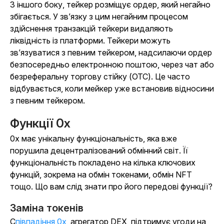
З іншого боку, тейкер розміщує ордер, який негайно
збігається. У зв’язку з цим негайним процесом
здійснення транзакцій тейкери видаляють
ліквідність із платформи. Тейкери можуть
зв’язуватися з певним тейкером, надсилаючи ордер
безпосередньо електронною поштою, через чат або
безреферальну торгову стійку (OTC). Це часто
відбувається, коли мейкер уже встановив відносини
з певним тейкером.
Функції 0x
0x має унікальну функціональність, яка вже
порушила децентралізований обмінний світ. Її
функціональність покладено на кілька ключових
функцій, зокрема на обмін токенами, обмін NFT
тощо. Що вам слід знати про його передові функції?
Заміна токенів
Співпадіння 0x
, агрегатор DEX, підтримує угоди на