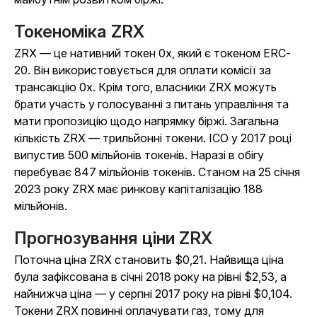
Токеноміка ZRX
ZRX — це нативний токен 0x, який є токеном ERC-
20. Він використовується для оплати комісії за
трансакцію 0x. Крім того, власники ZRX можуть
брати участь у голосуванні з питань управління та
мати пропозицію щодо напрямку біржі. Загальна
кількість ZRX — трильйонні токени. ICO у 2017 році
випустив 500 мільйонів токенів. Наразі в обігу
перебуває 847 мільйонів токенів. Станом на 25 січня
2023 року ZRX має ринкову капіталізацію 188
мільйонів.
Прогнозування ціни ZRX
Поточна ціна ZRX становить $0,21. Найвища ціна
була зафіксована в січні 2018 року на рівні $2,53, а
найнижча ціна — у серпні 2017 року на рівні $0,104.
Токени ZRX повинні оплачувати газ, тому для