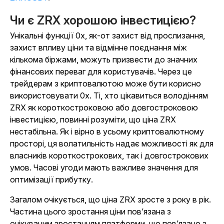
Чи є ZRX хорошою інвестицією?
Унікальні функції 0x, як-от захист від прослизання,
захист впливу ціни та відмінне поєднання між
кількома біржами, можуть призвести до значних
фінансових переваг для користувачів. Через це
трейдерам з криптовалютою може бути корисно
використовувати 0x. Ті, хто цікавиться володінням
ZRX як короткостроковою або довгостроковою
інвестицією, повинні розуміти, що ціна ZRX
нестабільна. Як і вірно в усьому криптовалютному
просторі, ця волатильність надає можливості як для
власників короткострокових, так і довгострокових
умов. Часові угоди мають важливе значення для
оптимізації прибутку.
Загалом очікується, що ціна ZRX зросте з року в рік.
Частина цього зростання ціни пов’язана з
очікуваним зростанням платформи, що пов’язано з