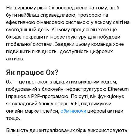
На ширшому рівні 0x зосереджена на тому, щоб
бути найбільш справедливою, прозорою та
ефективною фінансовою системою у всьому світі на
сьогоднішній день. У цьому процесі він хоче ще
більше покращити інфраструктуру для побудови
глобальної системи. Завдяки цьому команда хоче
підвищити ліквідність і доступність цифрових
активів.
Як працює 0x?
0x — це протокол з відкритим вихідним кодом,
побудований з блокчейн-інфраструктурою Ethereum
і працює з P2P-програмою. По суті, він функціонує
як складовий блок у сфері DeFi, підтримуючи
онлайн-маркетплейси,
обмінюючи
цифрові активи
тощо.
Більшість децентралізованих бірж використовують