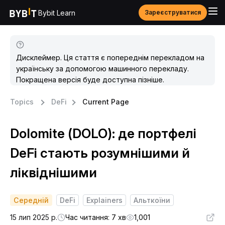
Bybit Learn
Зареєструватися
Дисклеймер. Ця стаття є попереднім перекладом на
українську за допомогою машинного перекладу.
Покращена версія буде доступна пізніше.
Topics
DeFi
Current Page
Dolomite (DOLO): де портфелі
DeFi стають розумнішими й
ліквіднішими
Середній
DeFi
Explainers
Альткоїни
15 лип 2025 р.
Час читання: 7 хв
1,001