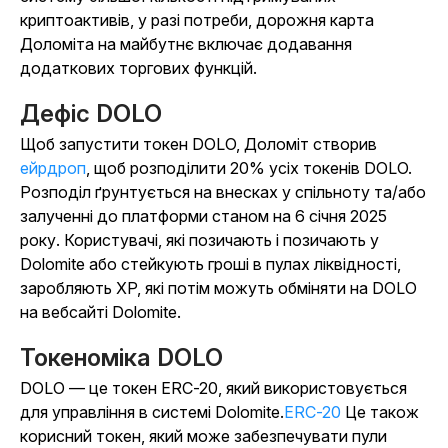
криптоактивів, у разі потреби, дорожня карта
Доломіта на майбутнє включає додавання
додаткових торгових функцій.
Дефіс DOLO
Щоб запустити токен DOLO, Доломіт створив
ейрдроп
, щоб розподілити 20% усіх токенів DOLO.
Розподіл ґрунтується на внесках у спільноту та/або
залученні до платформи станом на 6 січня 2025
року. Користувачі, які позичають і позичають у
Dolomite або стейкують гроші в пулах ліквідності,
заробляють XP, які потім можуть обміняти на DOLO
на вебсайті Dolomite.
Токеноміка DOLO
DOLO — це токен ERC-20, який використовується
для управління в системі Dolomite.
ERC-20
Це також
корисний токен, який може забезпечувати пули