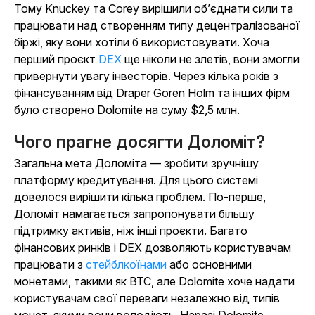
Тому Knuckey та Corey вирішили об’єднати сили та
працювати над створенням типу децентралізованої
біржі, яку вони хотіли б використовувати. Хоча
перший проєкт
DEX
ще ніколи не злетів, вони змогли
привернути увагу інвесторів. Через кілька років з
фінансуванням від Draper Goren Holm та інших фірм
було створено Dolomite на суму $2,5 млн.
Чого прагне досягти Доломіт?
Загальна мета Доломіта — зробити зручнішу
платформу кредитування. Для цього системі
довелося вирішити кілька проблем. По-перше,
Доломіт намагається запропонувати більшу
підтримку активів, ніж інші проєкти. Багато
фінансових ринків і DEX дозволяють користувачам
працювати з
стейблкоїнами
або основними
монетами, такими як BTC, але Dolomite хоче надати
користувачам свої переваги незалежно від типів