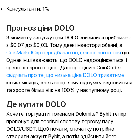
Консультанти: 1%
Прогноз ціни DOLO
З моменту запуску ціни DOLO знизилися приблизно
з $0,07 до $0,03. Тому деякі інвестори обачні, а
CoinMarketCap передбачає подальше зниження
цін.
Однак інші вважають, що DOLO недооцінюється, і
зрештою зросте ціна. Дані про ціни з CoinCodex
свідчать про те, що низька ціна DOLO триватиме
кілька місяців, але в кінцевому підсумку відновиться
та зросте більш ніж на 100% у наступному році.
Де купити DOLO
Хочете торгувати токенами Dolomite? Bybit тепер
пропонує для торгівлі спотову торгову пару
DOLO/USDT. Щоб почати, спочатку потрібно
створити акаунт Bybit, а потім здійснити його