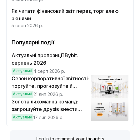
Як читати фінансовий звіт перед торгівлею
акціями
5 серп 2026 р.
Популярні події
Актуальні пропозиції Bybit:
серпень 2026
Актуальні
4 серп 2026 р.
Сезон корпоративної звітності:
торгуйте, прогнозуйте й
вигравайте Cybertruck
Актуальні
21 лип 2026 р.
Золота лихоманка команд:
запрошуйте друзів внести
депозит на $100 і торгувати на
Актуальні
17 лип 2026 р.
$10, щоб виграти подвійні
винагороди
Log in to comment your thoughts