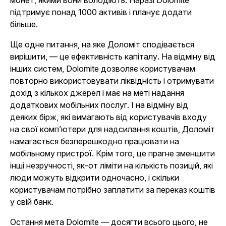
монет, якими вони володіють. Наразі Dolomite
підтримує понад 1000 активів і планує додати
більше.
Ще одне питання, на яке Доломіт сподівається
вирішити, — це ефективність капіталу. На відміну від
інших систем, Dolomite дозволяє користувачам
повторно використовувати ліквідність і отримувати
дохід з кількох джерел і має на меті надання
додаткових мобільних послуг. І на відміну від
деяких бірж, які вимагають від користувачів входу
на свої комп’ютери для надсилання коштів, Доломіт
намагається безперешкодно працювати на
мобільному пристрої. Крім того, це прагне зменшити
інші незручності, як-от ліміти на кількість позицій, які
люди можуть відкрити одночасно, і скільки
користувачам потрібно заплатити за переказ коштів
у свій банк.
Остання мета Dolomite — досягти всього цього, не