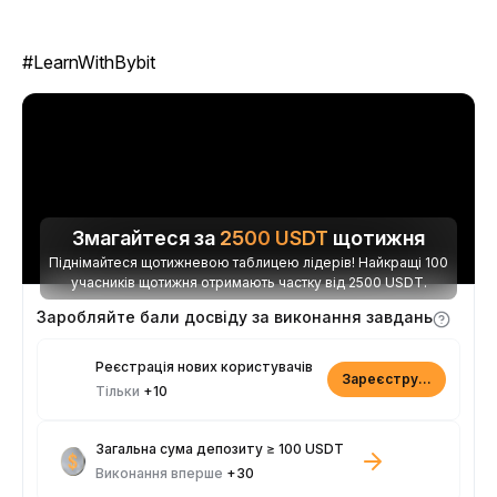
#LearnWithBybit
Змагайтеся за
2500
USDT
щотижня
Піднімайтеся щотижневою таблицею лідерів! Найкращі 100
учасників щотижня отримають частку від 2500 USDT.
Заробляйте бали досвіду за виконання завдань
Реєстрація нових користувачів
Зареєструватися
Тільки
+10
Загальна сума депозиту ≥ 100 USDT
Виконання вперше
+30