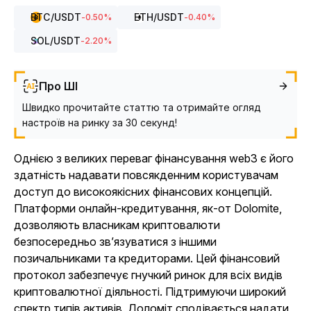
BTC
/USDT
ETH
/USDT
-0.50
%
-0.40
%
SOL
/USDT
-2.20
%
Про ШІ
Швидко прочитайте статтю та отримайте огляд
настроїв на ринку за 30 секунд!
Однією з великих переваг фінансування web3 є його
здатність надавати повсякденним користувачам
доступ до високоякісних фінансових концепцій.
Платформи онлайн-кредитування, як-от Dolomite,
дозволяють власникам криптовалюти
безпосередньо зв’язуватися з іншими
позичальниками та кредиторами. Цей фінансовий
протокол забезпечує гнучкий ринок для всіх видів
криптовалютної діяльності. Підтримуючи широкий
спектр типів активів, Доломіт сподівається надати