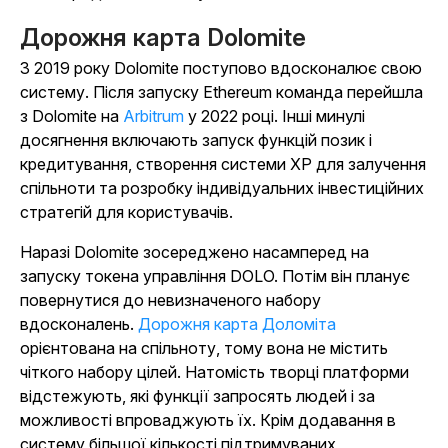
Дорожня карта Dolomite
З 2019 року Dolomite поступово вдосконалює свою
систему. Після запуску Ethereum команда перейшла
з Dolomite на
Arbitrum
у 2022 році. Інші минулі
досягнення включають запуск функцій позик і
кредитування, створення системи XP для залучення
спільноти та розробку індивідуальних інвестиційних
стратегій для користувачів.
Наразі Dolomite зосереджено насамперед на
запуску токена управління DOLO. Потім він планує
повернутися до невизначеного набору
вдосконалень.
Дорожня карта Доломіта
орієнтована на спільноту, тому вона не містить
чіткого набору цілей. Натомість творці платформи
відстежують, які функції запросять людей і за
можливості впроваджують їх. Крім додавання в
систему більшої кількості підтримуваних