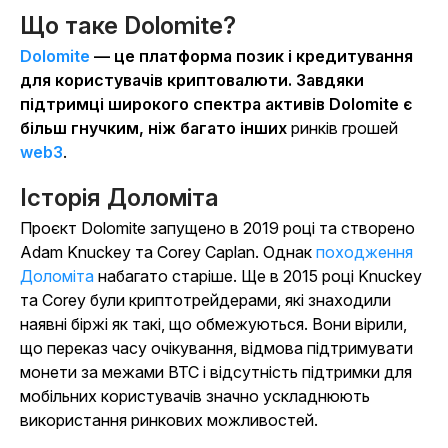
Що таке Dolomite?
Dolomite
— це платформа позик і кредитування
для користувачів криптовалюти. Завдяки
підтримці широкого спектра активів Dolomite є
більш гнучким, ніж багато інших
ринків грошей
web3
.
Історія Доломіта
Проєкт Dolomite запущено в 2019 році та створено
Adam Knuckey та Corey Caplan. Однак
походження
Доломіта
набагато старіше. Ще в 2015 році Knuckey
та Corey були криптотрейдерами, які знаходили
наявні біржі як такі, що обмежуються. Вони вірили,
що переказ часу очікування, відмова підтримувати
монети за межами BTC і відсутність підтримки для
мобільних користувачів значно ускладнюють
використання ринкових можливостей.