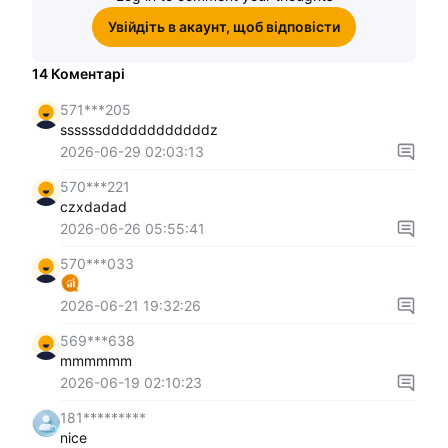
Увійдіть в акаунт, щоб відповісти
14
Коментарі
571***205
ssssssddddddddddddz
2026-06-29 02:03:13
570***221
czxdadad
2026-06-26 05:55:41
570***033
2026-06-21 19:32:26
569***638
mmmmmm
2026-06-19 02:10:23
181*********
nice