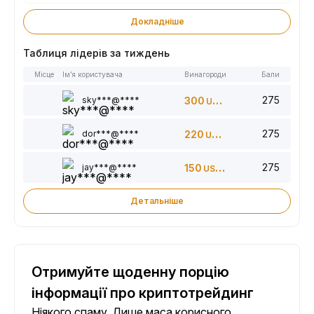
Докладніше
Таблиця лідерів за тиждень
Місце
Ім’я користувача
Винагороди
Бали
275
sky***@****
300
USDT
275
dor***@****
220
USDT
275
jay***@****
150
USDT
Детальніше
Отримуйте щоденну порцію
інформації про криптотрейдинг
Ніякого спаму. Лише маса корисного