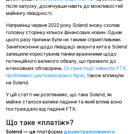
після запуску, досягнувши навіть до можливостей
майнінгу ліквідності.
Наприкінці червня 2022 року Solend знову схопив
головну сторінку кількох фінансових новин. Однак
цього разу причини були не такими сприятливими.
Занепокоєння щодо ліквідації акаунта кита в Solend
залишили користувачів паніки враженими щодо
потенційного великого обвалу, що призвело до
інтенсивних обговорень.
Останні події навколо FTX,
проблемної централізованої біржі
, також вплинули
на Solend.
У цій статті ми розглянемо, що таке Solend, як
майже сталося велике падіння та який вплив воно
постраждало від падіння FTX.
Що таке «платіж»?
Solend — це
платформа
децентралізованого