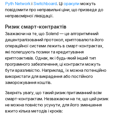
Pyth Network
і
Switchboard
. Ці
оракули
можуть
повідомити про неправильні ціни, що призведе до
неправомірної ліквідації.
Ризик смарт-контрактів
Зважаючи на те, що Solend — це алгоритмічний
децентралізований протокол, криптовалюта його
операційної системи лежить в смарт-контрактах,
які полегшують позики та кредитування
криптоактивів. Однак, як і будь-який інший тип
програмного забезпечення, ці контракти можуть
бути вразливістю. Наприклад, їх можна потенційно
використати для викрадення або постійного
заморожування коштів.
Зверніть увагу, що такий ризик притаманний всім
смарт-контрактам. Незважаючи на те, що цей ризик
не можна повністю усунути, для його зменшення
вжито кілька методів і кроків: