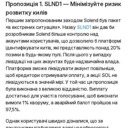
Пропозиція 1. SLND1 — Мінімізуйте ризик
розвитку килів
Першим запропонованим заходом Solend був пакет
«в екстрених ситуаціях». Назву
SLND1
він дав би
розробникам Solend більше контролю над
акаунтами користувачів, що дозволило б платформі
ідентифікувати китів, які представляють понад 20%
позики в будь-якому пулі. Після цього у випадку
ліквідації на цих акаунтах буде надзвичайна влада.
Платформа зможе ліквідувати акаунт повільніше,
щоб кредитори отримували оплату, а акції SOL не
ліквідуються
в значній мірі
. У той час ця пропозиція
була виконана з великою відданістю. Виплату
достатньо для участі в голосуванні, щоб виконати
вимоги 1% кворуму, а аварійний балот пройшов на
97,5%.
Однак користувачі швидко дізналися, що за
лаштунками відбувалися деякі недобросовісні