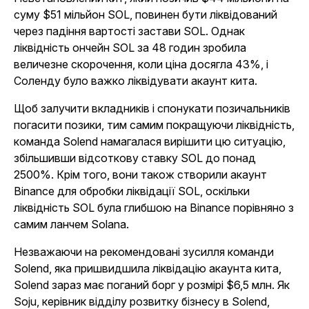
суму $51 мільйон SOL, повинен бути ліквідований
через падіння вартості застави SOL. Однак
ліквідність ончейн SOL за 48 годин зробила
величезне скорочення, коли ціна досягла 43%, і
Соленду було важко ліквідувати акаунт кита.
Щоб залучити вкладників і спонукати позичальників
погасити позики, тим самим покращуючи ліквідність,
команда Solend намагалася вирішити цю ситуацію,
збільшивши відсоткову ставку SOL до понад
2500%. Крім того, вони також створили акаунт
Binance для обробки ліквідації SOL, оскільки
ліквідність SOL була глибшою на Binance порівняно з
самим ланчем Solana.
Незважаючи на рекомендовані зусилля команди
Solend, яка пришвидшила ліквідацію акаунта кита,
Solend зараз має поганий борг у розмірі $6,5 млн. Як
Soju, керівник відділу розвитку бізнесу в Solend,