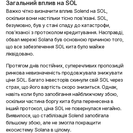
Загальний вплив на SOL
Важко чітко визначити вплив Solend на SOL,
оскільки вони настільки тісно пов’язані. SOL,
безумовно, був у стані спаду до катастрофи,
пов’язаної з протоколом кредитування. Насправді,
обвал мережі Solana був основною причиною того,
що все забезпечення SOL кита було майже
ліквідовано.
Протягом днів постійних, суперечливих пропозицій
ринкова невизначеність продовжувала знижувати
ціни SOL. Багато інвесторів скинули свій SOL через
страх, що його вартість скоро знизиться. Однак,
навіть коли було запобігання найближчому збою,
оскільки частина боргу кита була перенесена в
інший протокол, ціна SOL не повернулася негайно.
Виявилося, що стабілізація Solend запобігала
більшому збою, але не змогла покращити
екосистему Solana в цілому.