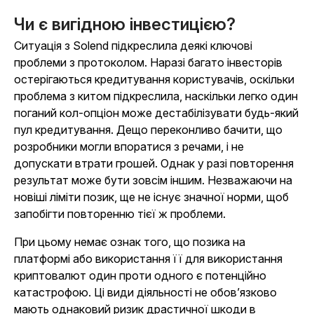
Чи є вигідною інвестицією?
Ситуація з Solend підкреслила деякі ключові
проблеми з протоколом. Наразі багато інвесторів
остерігаються кредитування користувачів, оскільки
проблема з китом підкреслила, наскільки легко один
поганий кол-опціон може дестабілізувати будь-який
пул кредитування. Дещо переконливо бачити, що
розробники могли впоратися з речами, і не
допускати втрати грошей. Однак у разі повторення
результат може бути зовсім іншим. Незважаючи на
новіші ліміти позик, ще не існує значної норми, щоб
запобігти повторенню тієї ж проблеми.
При цьому немає ознак того, що позика на
платформі або використання її для використання
криптовалют один проти одного є потенційно
катастрофою. Ці види діяльності не обов’язково
мають однаковий ризик драстичної шкоди в