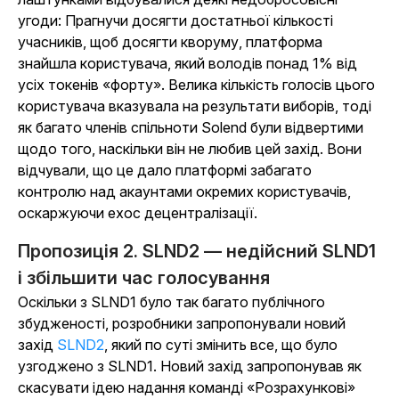
угоди: Прагнучи досягти достатньої кількості
учасників, щоб досягти кворуму, платформа
знайшла користувача, який володів понад 1% від
усіх токенів «форту». Велика кількість голосів цього
користувача вказувала на результати виборів, тоді
як багато членів спільноти Solend були відвертими
щодо того, наскільки він не любив цей захід. Вони
відчували, що це дало платформі забагато
контролю над акаунтами окремих користувачів,
оскаржуючи ехос децентралізації.
Пропозиція 2. SLND2 — недійсний SLND1
і збільшити час голосування
Оскільки з SLND1 було так багато публічного
збудженості, розробники запропонували новий
захід
SLND2
, який по суті змінить все, що було
узгоджено з SLND1. Новий захід запропонував як
скасувати ідею надання команді «Розрахункові»