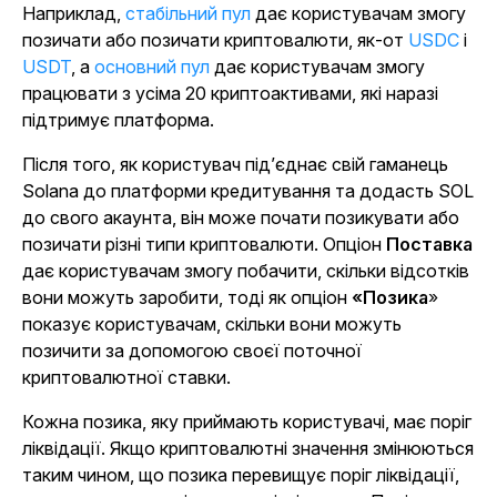
Наприклад,
стабільний пул
дає користувачам змогу
позичати або позичати криптовалюти, як-от
USDC
і
USDT
, а
основний пул
дає користувачам змогу
працювати з усіма 20 криптоактивами, які наразі
підтримує платформа.
Після того, як користувач під’єднає свій гаманець
Solana до платформи кредитування та додасть SOL
до свого акаунта, він може почати позикувати або
позичати різні типи криптовалюти. Опціон
Поставка
дає користувачам змогу побачити, скільки відсотків
вони можуть заробити, тоді як опціон
«Позика
»
показує користувачам, скільки вони можуть
позичити за допомогою своєї поточної
криптовалютної ставки.
Кожна позика, яку приймають користувачі, має поріг
ліквідації. Якщо криптовалютні значення змінюються
таким чином, що позика перевищує поріг ліквідації,