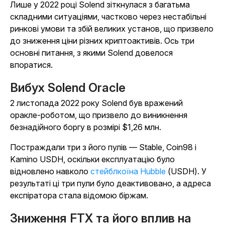
Лише у 2022 році Solend зіткнулася з багатьма
складними ситуаціями, частково через нестабільні
ринкові умови та збій великих установ, що призвело
до зниження ціни різних криптоактивів. Ось три
основні питання, з якими Solend довелося
впоратися.
Вибух Solend Oracle
2 листопада 2022 року Solend був вражений
оракле-роботом, що призвело до виникнення
безнадійного боргу в розмірі $1,26 млн.
Постраждали три з його пулів — Stable, Coin98 і
Kamino USDH, оскільки експлуатацію було
відновлено навколо
стейблкоїна Hubble
(USDH). У
результаті ці три пули було деактивовано, а адреса
експіратора стала відомою біржам.
Зниження FTX та його вплив на