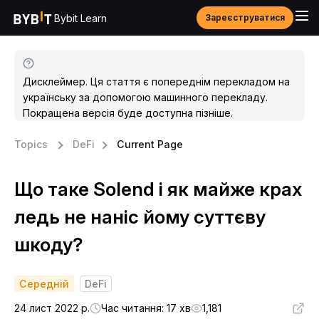
Bybit Learn
Зареєструватися
Дисклеймер. Ця стаття є попереднім перекладом на
українську за допомогою машинного перекладу.
Покращена версія буде доступна пізніше.
Topics
DeFi
Current Page
Що таке Solend і як майже крах
ледь не наніс йому суттєву
шкоду?
Середній
DeFi
24 лист 2022 р.
Час читання: 17 хв
1,181