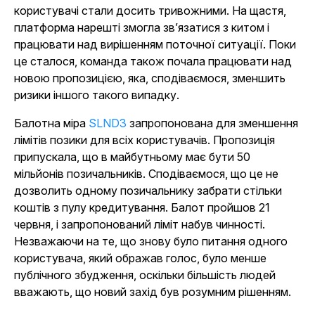
користувачі стали досить тривожними. На щастя,
платформа нарешті змогла зв’язатися з китом і
працювати над вирішенням поточної ситуації. Поки
це сталося, команда також почала працювати над
новою пропозицією, яка, сподіваємося, зменшить
ризики іншого такого випадку.
Балотна міра
SLND3
запропонована для зменшення
лімітів позики для всіх користувачів. Пропозиція
припускала, що в майбутньому має бути 50
мільйонів позичальників. Сподіваємося, що це не
дозволить одному позичальнику забрати стільки
коштів з пулу кредитування. Балот пройшов 21
червня, і запропонований ліміт набув чинності.
Незважаючи на те, що знову було питання одного
користувача, який ображав голос, було менше
публічного збудження, оскільки більшість людей
вважають, що новий захід був розумним рішенням.