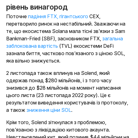
рівень винагород
Поточне
падіння FTX, гігантського
CEX,
перетворило ринок на нестабільний. Зважаючи на
те, що екосистема Solana мала тісні зв’язки з Sam
Bankman-Fried (SBF), засновником FTX,
загальна
заблокована вартість
(TVL) екосистеми DeFi
зазнала биття, частково пов’язаного з ціною SOL,
яка вільно знижується.
2 листопада також вплинув на Solend, який
одержав понад $280 мільйонів, і з того часу
знизився до $28 мільйонів на момент написання
цього листа (23 листопада 2022 року). Це є
результатом виведення користувачів із протоколу,
а також
зниження ціни SOL
.
Крім того, Solend зіткнулася з проблемою,
пов’язаною з ліквідацією китового акаунта.
Невстановлений кит, який позичив $44 мільйони на