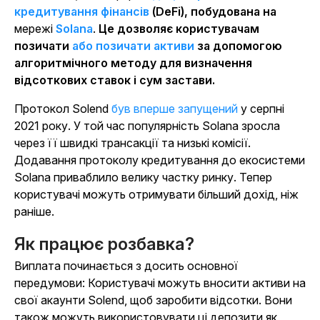
кредитування фінансів
(DeFi), побудована на
мережі
Solana
.
Це дозволяє користувачам
позичати
або позичати активи
за допомогою
алгоритмічного методу для визначення
відсоткових ставок і сум застави.
Протокол Solend
був вперше запущений
у серпні
2021 року. У той час популярність Solana зросла
через її швидкі трансакції та низькі комісії.
Додавання протоколу кредитування до екосистеми
Solana приваблило велику частку ринку. Тепер
користувачі можуть отримувати більший дохід, ніж
раніше.
Як працює розбавка?
Виплата починається з досить основної
передумови: Користувачі можуть вносити активи на
свої акаунти Solend, щоб заробити відсотки. Вони
також можуть використовувати ці депозити як