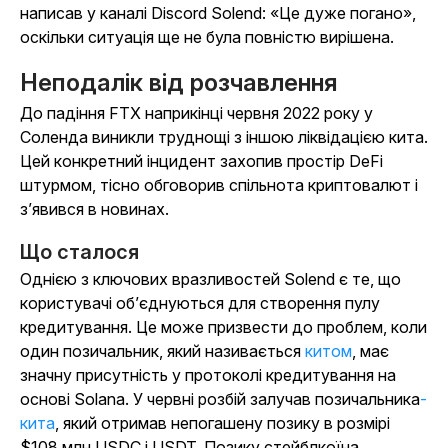
написав у каналі Discord Solend: «Це дуже погано»,
оскільки ситуація ще не була повністю вирішена.
Неподалік від розчавлення
До падіння FTX наприкінці червня 2022 року у
Соленда виникли труднощі з іншою ліквідацією кита.
Цей конкретний інцидент захопив простір DeFi
штурмом, тісно обговорив спільнота криптовалют і
з’явився в новинах.
Що сталося
Однією з ключових вразливостей Solend є те, що
користувачі об’єднуються для створення пулу
кредитування. Це може призвести до проблем, коли
один позичальник, який називається
китом
, має
значну присутність у протоколі кредитування на
основі Solana. У червні розбій залучав позичальника
-
кита
, який отримав непогашену позику в розмірі
$108 млн USDC і USDT. Позику стейблкоїна