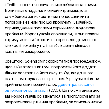
і Twitter, просять позичальника зв’язатися з ними.
Вони навіть надіслали ончейн-транзакцію зі
службовою запискою, в якій попросили кита
поговорити з ним про цю проблему. Звичайно,
оприлюднення проблеми спричинило додаткові
проблеми. Користувачів спокушали, і вони почали
отримувати свої кошти, що призвело до меншої
кількості токенів у пулі та збільшення кількості
коштів, які заморожено.
Зрештою, Solend зміг скористатися посередником,
щоб зв’язатися з китом і попросити його додати
більше застави на його акаунт. Однак до цього
платформа шукала інші рішення. У результаті вони
прийняли свій перший голос
децентралізованої
автономної організації
(DAO). Це по суті вимагало
від користувачів об’єднатися та проголосувати за
запропоновані рішення проблеми, як описано нижче.