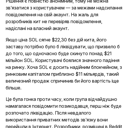
Рішення є повністю анонімним, тому не можна
зв’язатися з користувачем — за межами надсилання
повідомлення на свій акаунт. На жаль для
розробників кит не перевіряв повідомлення,
надіслані на власний акаунт.
Якщо ціна SOL сягне $22,30 без дій кита, його
заставу потрібно було б ліквідувати, що призвело б
до того, що одночасно буде скинуто понад $21
мільйон SOL. Користувачі боялися значного падіння
на ринку. Хоча SOL є досить надійним блокчейном, з
ринковим капіталом приблизно $11 мільярдів, такий
величезний продаж спричинив би його вартість іще
більше.
Це була гонка проти часу, коли група відчайдушно
намагалася повідомити позикодавця, перш ніж буде
розпочато ліквідацію. Після невдалого
використання приватних методів зв’язку вони
перейшли в Інтернет. Розробники, розміщені в Reddit