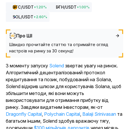
BTC
/USDT
ETH
/USDT
+
1.20
%
+
1.00
%
SOL
/USDT
+
2.60
%
Про ШІ
Швидко прочитайте статтю та отримайте огляд
настроїв на ринку за 30 секунд!
З моменту запуску
Solend
звертає увагу на ринок.
Алгоритмічний децентралізований протокол
кредитування та позик, побудований на Solana,
Solend відкрив шлюзи для користувачів Solana, щоб
збільшити методи, які вони можуть
використовувати для отримання прибутку від
ринку. Завдяки видатним інвесторам, як-от
Dragonfly Capital
,
Polychain Capital
,
Balaji Srinivasan
та
багатьом іншим, Solend здобув вражаючу тягу,
досягнувши
$100 мільйонів депозитів
через місяць