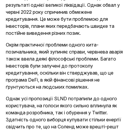
результаті однієї великої ліквідації. Однак обвал у
червні 2022 року спричинив обмежене
кредитування. Це може бути проблемою для
інвесторів, плани яких передбачають швидке та
постійне виведення різних позик.
Окрім практичної проблеми одного кита-
позичальника, який зупиняє справи, червнева аварія
також ввела деякі філософські проблеми. Багато
інвесторів були залучені до протоколу
кредитування, оскільки він стверджував, що це
програма DeFi, в якій фінансові рішення не
ґрунтуються на людських помилках.
Однак усі пропозиції SLND потрапили до одного
користувача, на голоси якого сильно вплинула як
команда розробника, так і обурення у Twitter.
Здатність одного виборця купувати стільки енергії
свідчить про те, що на Соленд може врешті-решт