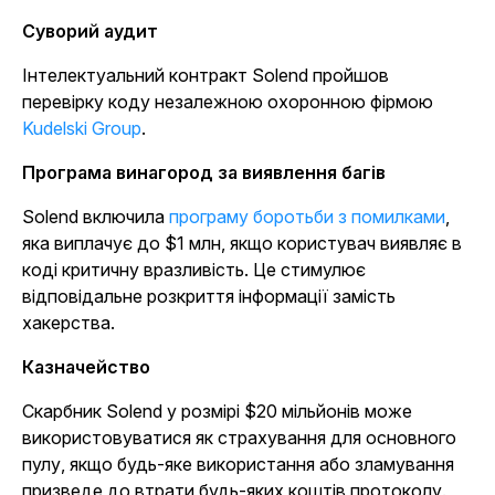
Суворий аудит
Інтелектуальний контракт Solend пройшов
перевірку коду незалежною охоронною фірмою
Kudelski Group
.
Програма винагород за виявлення багів
Solend включила
програму боротьби з помилками
,
яка виплачує до $1 млн, якщо користувач виявляє в
коді критичну вразливість. Це стимулює
відповідальне розкриття інформації замість
хакерства.
Казначейство
Скарбник Solend у розмірі $20 мільйонів може
використовуватися як страхування для основного
пулу, якщо будь-яке використання або зламування
призведе до втрати будь-яких коштів протоколу.