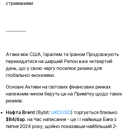
стриманими
----------
Атаки між США, Ізраїлем та Іраном Продовжують
перекидатися на ширший Регіон вже четвертий
день, що у свою чергу посилює ризики для
глобальної економіки.
Основні Активи на світових фінансових ринках
належним чином беруть це на Примітку щодо таких
ризиків:
Нафта Brent
(Bybit:
UKOUSD
) торгується близько
$84/бар.
на Час написання - це її найвища Баға з
липня 2024 року, щойно показавши найбільший 2-