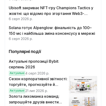
Ubisoft закриває NFT-гру Champions Tactics у
жовтні: що відомо про згортання Web3-
функцій
6 серп 2026 р.
Solana готує Alpenglow: фінальність до 100–
150 мс і найбільша зміна консенсусу в мережі
6 серп 2026 р.
Популярні події
Актуальні пропозиції Bybit:
серпень 2026
Актуальні
4 серп 2026 р.
Сезон корпоративної звітності:
торгуйте, прогнозуйте й
вигравайте Cybertruck
Актуальні
21 лип 2026 р.
Золота лихоманка команд:
запрошуйте друзів внести