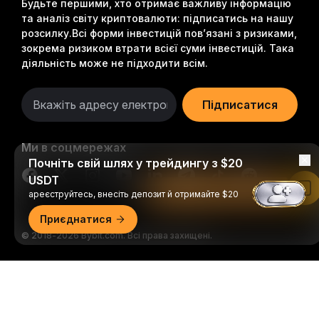
Будьте першими, хто отримає важливу інформацію
та аналіз світу криптовалюти: підписатись на нашу
розсилку.
Всі форми інвестицій пов’язані з ризиками,
зокрема ризиком втрати всієї суми інвестицій. Така
діяльність може не підходити всім.
Підписатися
Ми в соцмережах
Почніть свій шлях у трейдингу з $20
USDT
Читати в застосунку Bybit
ареєструйтесь, внесіть депозит й отримайте $20
Приєднатися
© 2018-2026 Bybit.com. Всі права захищені.
Докладний огляд