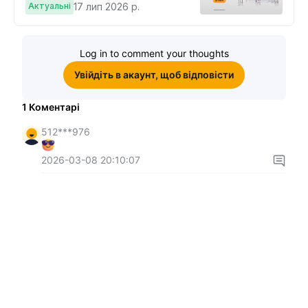
депозит на $100 і торгувати на
Актуальні
17 лип 2026 р.
$10, щоб виграти подвійні
винагороди
Log in to comment your thoughts
Увійдіть в акаунт, щоб відповісти
1
Коментарі
512***976
2026-03-08 20:10:07