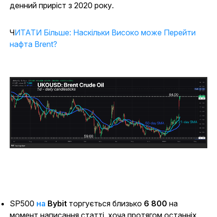
денний приріст з 2020 року.
ЧИТАТИ Більше: Наскільки Високо може Перейти
нафта Brent?
SP500
на
Bybit
торгується близько
6 800
на
момент написання статті, хоча протягом останніх