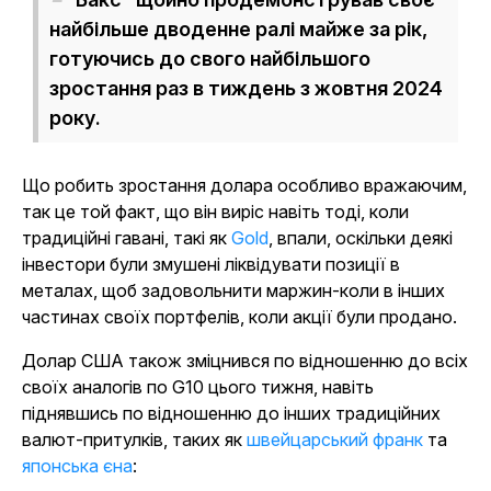
найбільше дводенне ралі майже за рік,
готуючись до свого найбільшого
зростання раз в тиждень з жовтня 2024
року.
Що робить зростання долара особливо вражаючим,
так це той факт, що він виріс навіть тоді, коли
традиційні гавані, такі як
Gold
, впали, оскільки деякі
інвестори були змушені ліквідувати позиції в
металах, щоб задовольнити маржин-коли в інших
частинах своїх портфелів, коли акції були продано.
Долар США також зміцнився по відношенню до всіх
своїх аналогів по G10 цього тижня, навіть
піднявшись по відношенню до інших традиційних
валют-притулків, таких як
швейцарський франк
та
японська єна
: