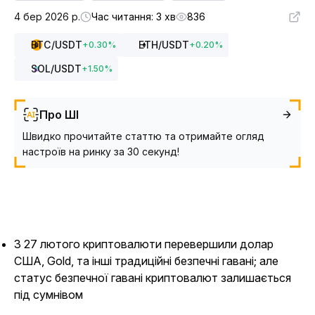
4 бер 2026 р.
Час читання: 3 хв
836
BTC
/USDT
ETH
/USDT
+
0.30
%
+
0.20
%
SOL
/USDT
+
1.50
%
Про ШІ
Швидко прочитайте статтю та отримайте огляд
настроїв на ринку за 30 секунд!
З 27 лютого криптовалюти перевершили долар
США, Gold, та інші традиційні безпечні гавані; але
статус безпечної гавані криптовалют залишається
під сумнівом