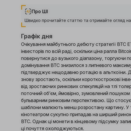
Про ШІ
Швидко прочитайте статтю та отримайте огляд нас
Графік дня
Очікування майбутнього дебюту стратегії BTC 
інвесторів по всій раді, оскільки ціна ралла Bitc
повернутися до вузького діапазону, торгуючи п
домінування BTC знизилося з липневого макси
підтверджує нещодавню ротацію в альткоїни. Ді
знову зростають, оскільки короткострокові інв
від зростаючих ринкових спекуляцій на тлі толе
поточний об’єм, ймовірно, зумовлений пошуком 
бульварним ринковим перспективою. Що стосуєть
шаблони малюють менш розростану картину. У т
кінотеатром сукупно припадав на ширший ринок,
BTC. Однак ці монети в кінцевому підсумку зали
ці почуття охолоджуються.