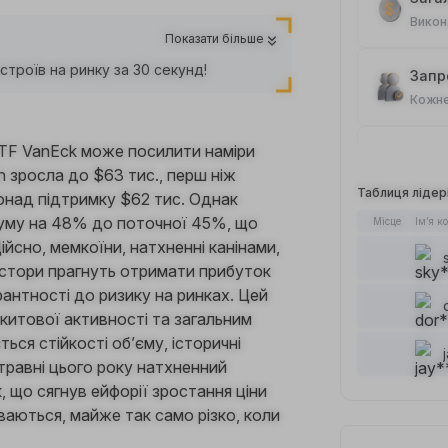
Викон
Показати більше
троїв на ринку за 30 секунд!
Запро
Кожне
ETF VanEck може посилити наміри
Спот
oin зросла до $63 тис., перш ніж
Кожне
Таблиця лідер
онад підтримку $62 тис. Однак
муму на 48% до поточної 45%, що
Місце
Ім’я к
Стат
йсно, мемкоїни, натхненні канінами,
Кожне
естори прагнуть отримати прибуток
рантності до ризику на ринках. Цей
Дода
китової активності та загальним
Кожне
ся стійкості об’єму, історичні
равні цього року натхненний
 що сягнув ейфорії зростання ціни
Кожне
ваються, майже так само різко, коли