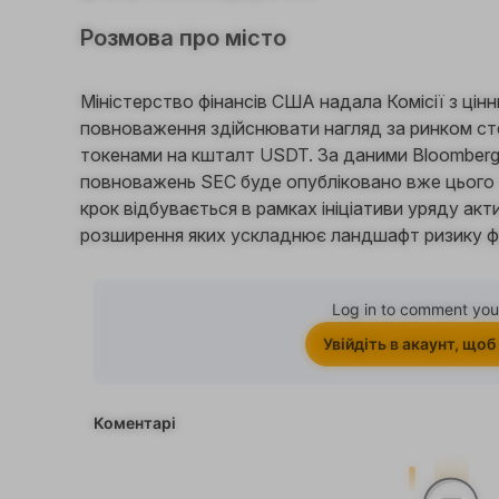
Розмова про місто
Міністерство фінансів США надала Комісії з цінн
повноваження здійснювати нагляд за ринком сте
токенами на кшталт USDT. За даними Bloomberg,
повноважень SEC буде опубліковано вже цього 
крок відбувається в рамках ініціативи уряду ак
розширення яких ускладнює ландшафт ризику ф
Log in to comment you
Увійдіть в акаунт, щоб
Коментарі