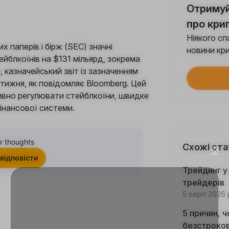
Отримуй
Кожне
про кри
Ніякого с
их паперів і бірж (SEC) значні
$100
новини кри
йблкоїнів на $131 мільярд, зокрема
Кожне
 казначейський звіт із зазначенням
тижня, як повідомляє Bloomberg. Цей
Прой
тивно регулювати стейблкоїни, швидке
Викон
інансової системи.
Інвес
Викон
r thoughts
Схожі ста
 відповісти
Трейдинг у 
Кожне
трейдерів
5 серп 2026 
Торг
5 причин, 
Кожне
безстроков