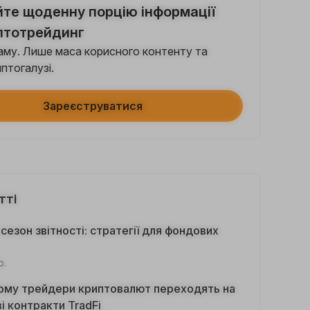
те щоденну порцію інформації
Поширити статтю в соцмережах (0/5)
 виконання
+2
птотрейдинг
паму. Лише маса корисного контенту та
+ торгівля з ботами
птогалузі.
 виконання
+10
Зареєструватися
діть перевірку особи
ання вперше
+20
тиція на Earn ≥ 10U
ання вперше
+15
тті
Торговий обсяг на ф'ючерсах ≥ $1000
сезон звітності: стратегії для фондових
 виконання
+15
р.
овий обсяг на опціонах ≥ $2000
чому трейдери криптовалют переходять на
 виконання
+10
і контракти TradFi