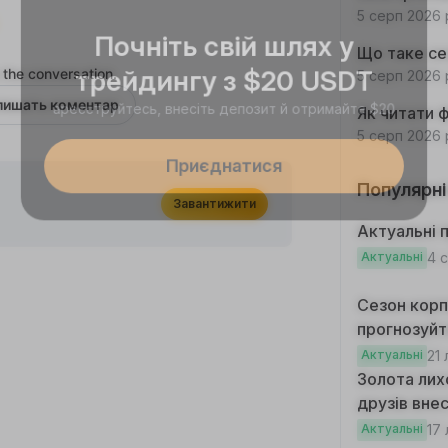
5 серп 2026 
Почніть свій шлях у
Що таке сез
трейдингу з $20 USDT
 the conversation.
5 серп 2026 
ареєструйтесь, внесіть депозит й отримайте $20
алишать коментар
Як читати 
5 серп 2026 
Приєднатися
Популярні
Завантижити
Актуальні п
Актуальні
4 
Сезон корпо
прогнозуйт
Актуальні
21 
Золота лих
друзів внес
торгувати н
Актуальні
17 