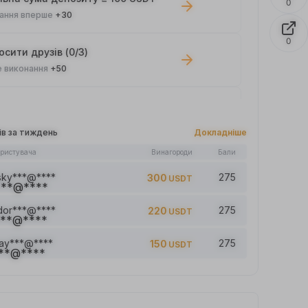
0
ання вперше
+30
0
сити друзів (0/3)
 виконання
+50
ова угода ≥ 100 USDT
 виконання
+10
ів за тиждень
Докладніше
ористувача
Винагороди
Бали
ей прочитано: 0/5
 виконання
+1
sky***@****
275
300
USDT
dor***@****
275
220
USDT
ти коментар (0/5)
 виконання
+2
jay***@****
275
150
USDT
Поставити вподобайки на 5 стат. (0/5)
 виконання
+1