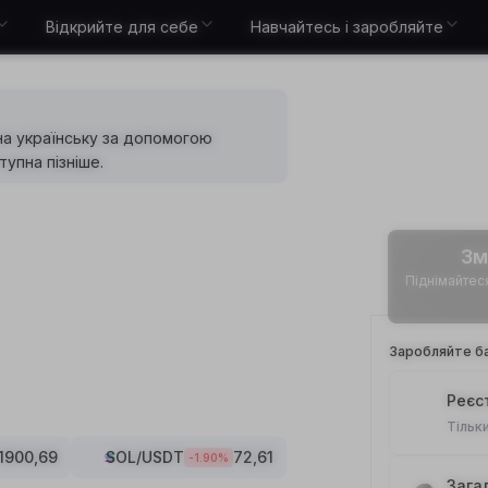
Відкрийте для себе
Навчайтесь і заробляйте
на українську за допомогою
упна пізніше.
Зм
Піднімайтеся 
Заробляйте ба
Реєс
Тільк
1900,69
SOL
/USDT
72,61
-1.90
%
Зага