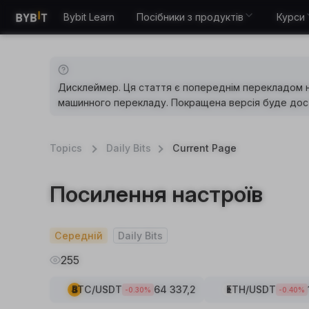
Bybit Learn
Посібники з продуктів
Курси
Дисклеймер. Ця стаття є попереднім перекладом 
машинного перекладу. Покращена версія буде дост
Topics
Daily Bits
Current Page
Посилення настроїв
Середній
Daily Bits
255
BTC
/USDT
64 337,2
ETH
/USDT
-0.30
%
-0.40
%