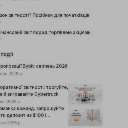
р.
он звітності? Посібник для початківців
р.
фінансовий звіт перед торгівлею акціями
р.
 події
ропозиції Bybit: серпень 2026
серп 2026 р.
ративної звітності: торгуйте,
е й вигравайте Cybertruck
лип 2026 р.
оманка команд: запрошуйте
ти депозит на $100 і
а $10, щоб виграти подвійні
лип 2026 р.