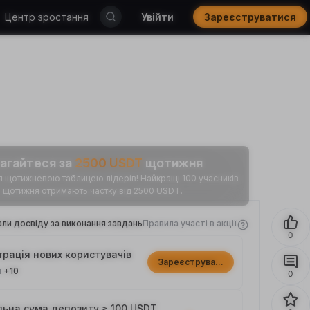
Центр зростання
Увійти
Зареєструватися
агайтеся за
2500
USDT
щотижня
щотижневою таблицею лідерів! Найкращі 100 учасників
щотижня отримають частку від 2500 USDT.
ли досвіду за виконання завдань
Правила участі в акції
0
трація нових користувачів
Зареєструватися
и
+10
0
льна сума депозиту ≥ 100 USDT