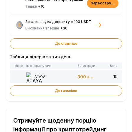
Зареєструватися
Тільки
+10
Загальна сума депозиту ≥ 100 USDT
Виконання вперше
+30
Докладніше
Таблиця лідерів за тиждень
Місце
Ім’я користувача
Винагороди
Бали
10
ATAYA
300
USDT
Детальніше
Отримуйте щоденну порцію
інформації про криптотрейдинг