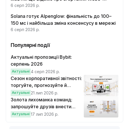
функцій
6 серп 2026 р.
Solana готує Alpenglow: фінальність до 100–
150 мс і найбільша зміна консенсусу в мережі
6 серп 2026 р.
Популярні події
Актуальні пропозиції Bybit:
серпень 2026
Актуальні
4 серп 2026 р.
Сезон корпоративної звітності:
торгуйте, прогнозуйте й
вигравайте Cybertruck
Актуальні
21 лип 2026 р.
Золота лихоманка команд:
запрошуйте друзів внести
депозит на $100 і торгувати на
Актуальні
17 лип 2026 р.
$10, щоб виграти подвійні
винагороди