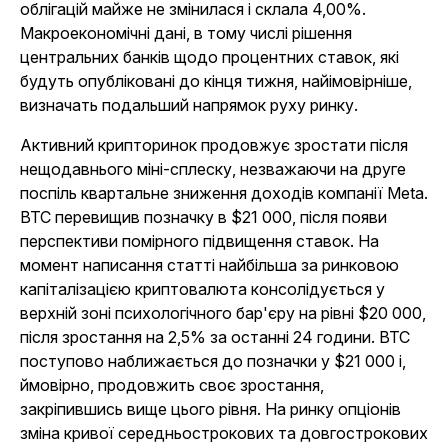
облігацій майже не змінилася і склала 4,00%.
Макроекономічні дані, в тому числі рішення
центральних банків щодо процентних ставок, які
будуть опубліковані до кінця тижня, найімовірніше,
визначать подальший напрямок руху ринку.
Активний крипторинок продовжує зростати після
нещодавнього міні-сплеску, незважаючи на друге
поспіль квартальне зниження доходів компанії Meta.
BTC перевищив позначку в $21 000, після появи
перспективи помірного підвищення ставок. На
момент написання статті найбільша за ринковою
капіталізацією криптовалюта консолідується у
верхній зоні психологічного бар'єру на рівні $20 000,
після зростання на 2,5% за останні 24 години. BTC
поступово наближається до позначки у $21 000 і,
ймовірно, продовжить своє зростання,
закріпившись вище цього рівня. На ринку опціонів
зміна кривої середньострокових та довгострокових