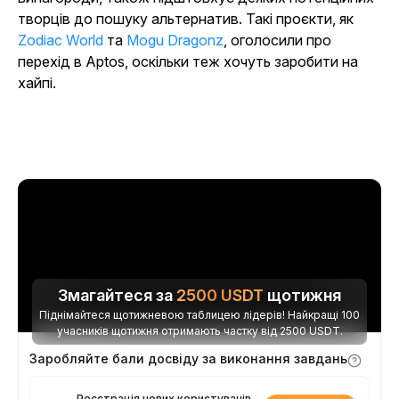
творців до пошуку альтернатив. Такі проєкти, як
Zodiac World
та
Mogu Dragonz
, оголосили про
перехід в Aptos, оскільки теж хочуть заробити на
хайпі.
Змагайтеся за
2500
USDT
щотижня
Піднімайтеся щотижневою таблицею лідерів! Найкращі 100
учасників щотижня отримають частку від 2500 USDT.
Заробляйте бали досвіду за виконання завдань
Реєстрація нових користувачів