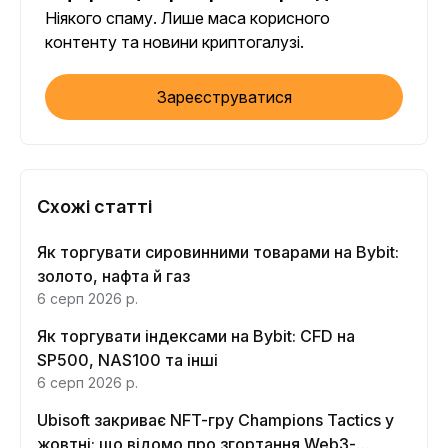
Ніякого спаму. Лише маса корисного
контенту та новини криптогалузі.
Зареєструватися
Схожі статті
Як торгувати сировинними товарами на Bybit:
золото, нафта й газ
6 серп 2026 р.
Як торгувати індексами на Bybit: CFD на
SP500, NAS100 та інші
6 серп 2026 р.
Ubisoft закриває NFT-гру Champions Tactics у
жовтні: що відомо про згортання Web3-