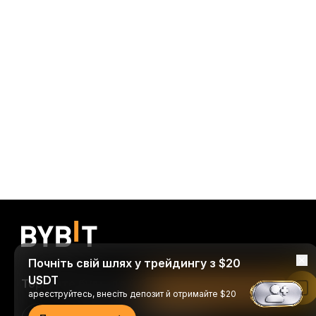
Почніть свій шлях у трейдингу з $20
USDT
Торгуйте будь-де й будь-коли!
Читати в застосунку Bybit
ареєструйтесь, внесіть депозит й отримайте $20