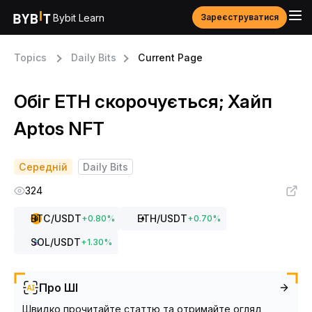
Bybit Learn
Зареєструватися
Topics
Daily Bits
Current Page
Обіг ETH скорочується; Хайп
Aptos NFT
Середній
Daily Bits
324
BTC
/USDT
ETH
/USDT
+
0.80
%
+
0.70
%
SOL
/USDT
+
1.30
%
Про ШІ
Швидко прочитайте статтю та отримайте огляд