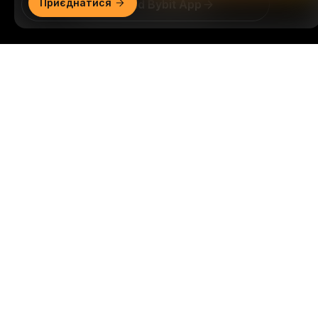
Приєднатися
Download Bybit App
Будьте першими, хто отримає важливу інформацію
Докладний огляд
та аналіз світу криптовалюти: підписатись на нашу
розсилку.
Всі форми інвестицій пов’язані з ризиками,
зокрема ризиком втрати всієї суми інвестицій. Така
діяльність може не підходити всім.
Підписатися
Ми в соцмережах
© 2018-2026 Bybit.com. Всі права захищені.