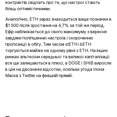
контрактів свідчать про те, що настрої стають
більш оптимістичними.
Аналогічно, ETH зараз знаходиться вище позначки в
$1 500 після зростання на 4,7% за той же період.
Ефір наближається до свого максимуму з вересня
завдяки поліпшенню настроїв і скороченню
пропозиції в обігу. Тим часом stETH і bETH
торгуються майже на одному рівні з ETH. На інших
ринках альткоїни середньої та великої капіталізації
все ще залишаються в плюсі, а DOGE і SHIB виросли
в ціні на двозначні відсотки, оскільки угода Ілона
Маска з Twitter на фінішній прямій.