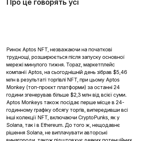
Про це говорять усі
Ринок Aptos NFT, незважаючи на початкові
труднощі, розширюється після запуску основної
мережі минулого тижня. Topaz, маркетплейс
компанії Aptos, на сьогоднішній день зібрав $5,46
млн в результаті торгівлі NFT, при цьому Aptos
Monkey (топ-проєкт платформи) за останні 24
години згенерував більше $2,3 млн від всієї суми.
Aptos Monkeys також посідає перше місце в 24-
годинному графіку обсягу торгів, випередивши всі
інші колекції NFT, включаючи CryptoPunks, як у
Solana, так і в Ethereum. До того ж, нещодавнє
рішення Solana, не виплачувати авторські
винагороди, також підштовхує деяких потенційних