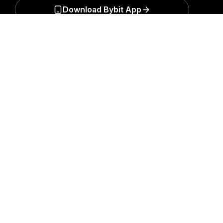
Download Bybit App
Докладний огляд
Будьте першими, хто отримає важливу інформацію
та аналіз світу криптовалюти: підписатись на нашу
розсилку.
Всі форми інвестицій пов’язані з ризиками,
зокрема ризиком втрати всієї суми інвестицій. Така
діяльність може не підходити всім.
Підписатися
Ми в соцмережах
© 2018-2026 Bybit.com. Всі права захищені.