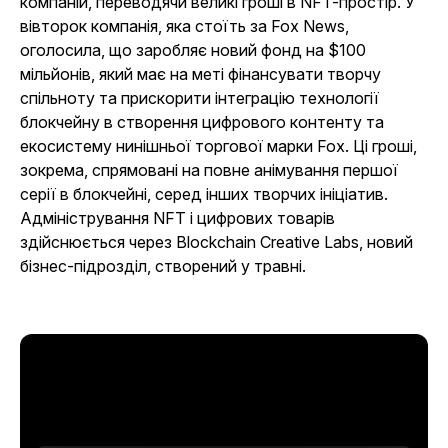
компаній, переводячи великі гроші в NFT-простір. У
вівторок компанія, яка стоїть за Fox News,
оголосила, що заробляє новий фонд на $100
мільйонів, який має на меті фінансувати творчу
спільноту та прискорити інтеграцію технології
блокчейну в створення цифрового контенту та
екосистему нинішньої торгової марки Fox. Ці гроші,
зокрема, спрямовані на повне анімування першої
серії в блокчейні, серед інших творчих ініціатив.
Адміністрування NFT і цифрових товарів
здійснюється через Blockchain Creative Labs, новий
бізнес-підрозділ, створений у травні.