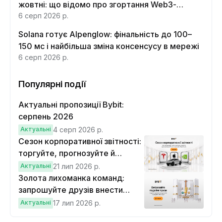
жовтні: що відомо про згортання Web3-
функцій
6 серп 2026 р.
Solana готує Alpenglow: фінальність до 100–
150 мс і найбільша зміна консенсусу в мережі
6 серп 2026 р.
Популярні події
Актуальні пропозиції Bybit:
серпень 2026
Актуальні
4 серп 2026 р.
Сезон корпоративної звітності:
торгуйте, прогнозуйте й
вигравайте Cybertruck
Актуальні
21 лип 2026 р.
Золота лихоманка команд:
запрошуйте друзів внести
депозит на $100 і торгувати на
Актуальні
17 лип 2026 р.
$10, щоб виграти подвійні