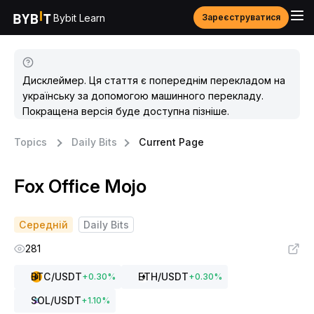
Bybit Learn
Зареєструватися
Дисклеймер. Ця стаття є попереднім перекладом на
українську за допомогою машинного перекладу.
Покращена версія буде доступна пізніше.
Topics
Daily Bits
Current Page
Fox Office Mojo
Середній
Daily Bits
281
BTC
/USDT
ETH
/USDT
+
0.30
%
+
0.30
%
SOL
/USDT
+
1.10
%